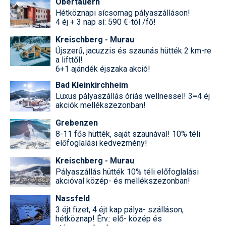
Obertauern
Hétköznapi sícsomag pályaszálláson!
4 éj + 3 nap sí: 590 €-tól /fő!
Kreischberg - Murau
Újszerű, jacuzzis és szaunás hütték 2 km-re
a lifttől!
6+1 ajándék éjszaka akció!
Bad Kleinkirchheim
Luxus pályaszállás óriás wellnessel! 3=4 éj
akciók mellékszezonban!
Grebenzen
8-11 fős hütték, saját szaunával! 10% téli
előfoglalási kedvezmény!
Kreischberg - Murau
Pályaszállás hütték 10% téli előfoglalási
akcióval közép- és mellékszezonban!
Nassfeld
3 éjt fizet, 4 éjt kap pálya- szálláson,
hétköznap! Érv.: elő- közép és