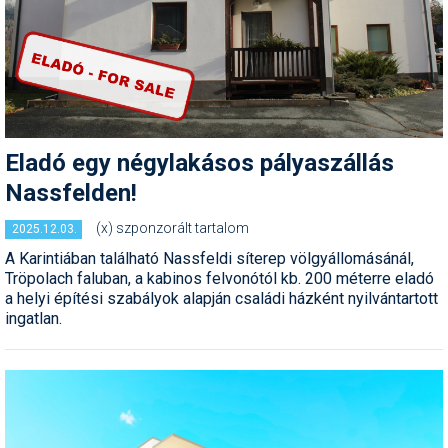
Humor
Hütte
Ingatlan
Interjúk
Eladó egy négylakásos pályaszállás
Játékok
Nassfelden!
Kerékpár
(x) szponzorált tartalom
2025.12.03.
A Karintiában található Nassfeldi síterep völgyállomásánál,
Korcsolya
Tröpolach faluban, a kabinos felvonótól kb. 200 méterre eladó
a helyi építési szabályok alapján családi házként nyilvántartott
Könyvajánló
ingatlan.
Magazinok
Munkavállalás
Olvasnivaló