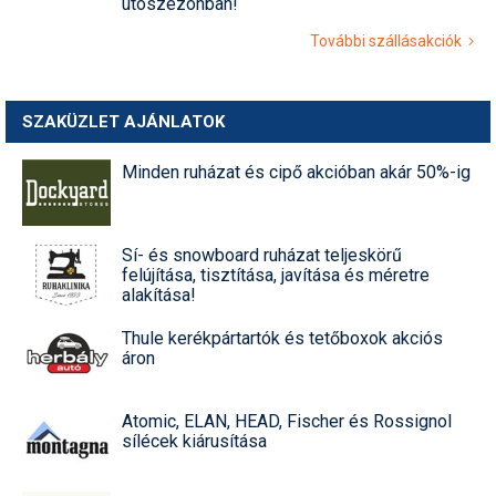
utószezonban!
További szállásakciók
SZAKÜZLET AJÁNLATOK
Minden ruházat és cipő akcióban akár 50%-ig
Sí- és snowboard ruházat teljeskörű
felújítása, tisztítása, javítása és méretre
alakítása!
Thule kerékpártartók és tetőboxok akciós
áron
Atomic, ELAN, HEAD, Fischer és Rossignol
sílécek kiárusítása