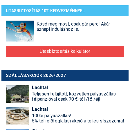
UTASBIZTOSÍTÁS 10% KEDVEZMÉNNYEL
Kösd meg most, csak pár perc! Akár
aznapi induláshoz is.
Utasbiztosítás kalkulátor
SZÁLLÁSAKCIÓK 2026/2027
Lachtal
Teljesen felújított, közvetlen pályaszállás
félpanzióval csak 70 €-tól /fő /éj!
Lachtal
100% pályaszállás!
5% téli előfoglalási akció a teljes síszezonra!