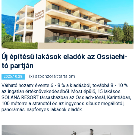
Pályázatok
Portálinfo
Rajzok
Síbérletárak
Síbörze
Új építésű lakások eladók az Ossiachi-
Sícipő
tó partján
Sífelszerelés
(x) szponzorált tartalom
2025.10.28.
Várható hozam: évente 6 - 8 % a kiadásból, továbbá 8 - 10 %
Sífutás
az ingatlan értéknövekedéséből. Most épülő, 15 lakásos
SOLANA RESORT társasházban az Ossiach-tónál, Karintiában,
Síléc
100 méterre a strandtól és az ingyenes síbusz megállótól,
panorámás, napfényes lakások eladók.
Símánia
Síoktatás