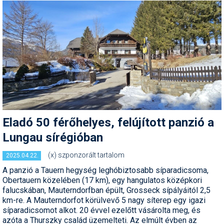
Termékajánló
Történelem
Túrasí
Utasbiztosítás
Utazási tippek
Védőfelszerelés
Eladó 50 férőhelyes, felújított panzió a
Lungau sírégióban
Wellness
(x) szponzorált tartalom
2025.04.22.
A panzió a Tauern hegység leghóbiztosabb síparadicsoma,
Obertauern közelében (17 km), egy hangulatos középkori
falucskában, Mauterndorfban épült, Grosseck sípályáitól 2,5
km-re. A Mauterndorfot körülvevő 5 nagy síterep egy igazi
síparadicsomot alkot. 20 évvel ezelőtt vásárolta meg, és
azóta a Thurszky család üzemelteti. Az elmúlt évben az