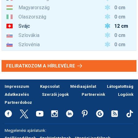
0 cm
Magyarország
0 cm
Olaszország
12 cm
Svájc
0 cm
Szlovákia
0 cm
Szlovénia
FELIRATKOZOM A HÍRLEVÉLRE
Impresszum
Kapcsolat
Médiaajánlat
Látogatottság
Adatkezelés
Szerzői jogok
Partnereink
Logóink
Partnerdoboz
Megjelenési ajánlatunk: