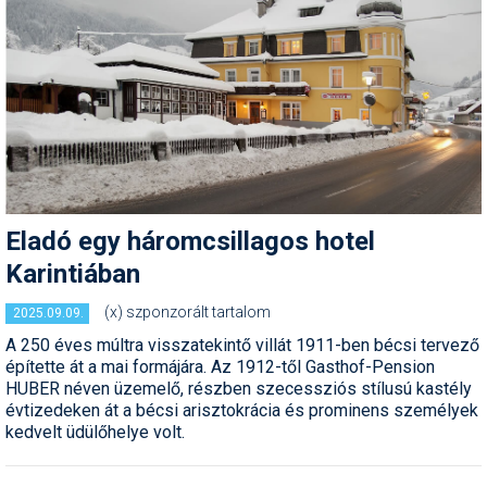
Síruházat
Síszerviz
Sítechnika
Síugrás
Snowboard
Snowboardfelszerelés
Eladó egy háromcsillagos hotel
Sportorvos
Karintiában
Szakértők
(x) szponzorált tartalom
2025.09.09.
A 250 éves múltra visszatekintő villát 1911-ben bécsi tervező
Szánkó
építette át a mai formájára. Az 1912-től Gasthof-Pension
HUBER néven üzemelő, részben szecessziós stílusú kastély
Szótárak
évtizedeken át a bécsi arisztokrácia és prominens személyek
kedvelt üdülőhelye volt.
Telemark
Téli sportok