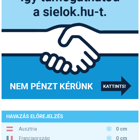
HAVAZÁS ELŐREJELZÉS
0 cm
Ausztria
0 cm
Franciaország