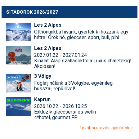
SÍTÁBOROK 2026/2027
Les 2 Alpes
Otthonunkba hívunk, gyertek ki hozzánk egy
hétre! Örök hó, gleccser, sport, buli, pihi
Les 2 Alpes
2027.01.22 - 2027.01.24
Kínálat: Alap szállásoktól a Luxus chaletekig!
Akciósan!
3 Völgy
Foglalj nálunk a 3Völgybe, egyénileg,
busszal, repülővel!
Kaprun
2026.10.22 - 2026.10.25
Exkluzív gleccsersí és welln
4*hotel, gourmet FP
További utazási ajánlatok