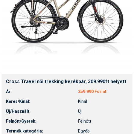
Cross Travel női trekking kerékpár, 309.990ft helyett
Ár:
259.990 Forint
Keres/Kínál:
Kínál
Új/Használt:
Új
Felnőtt/Gyerek:
Felnőtt
Termék kategória:
Egyéb