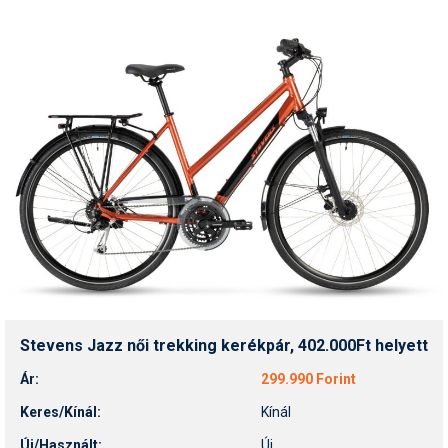
Stevens Jazz női trekking kerékpár, 402.000Ft helyett
Ár:
299.990 Forint
Keres/Kínál:
Kínál
Új/Használt:
Új