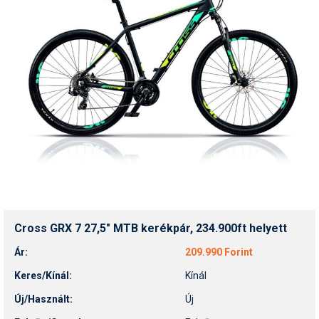
Cross GRX 7 27,5" MTB kerékpár, 234.900ft helyett
Ár:
209.990 Forint
Keres/Kínál:
Kínál
Új/Használt:
Új