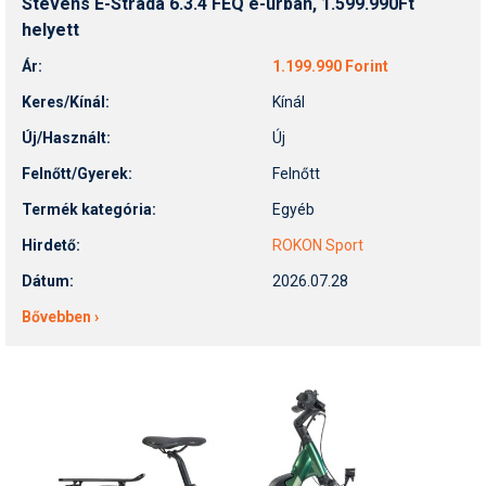
Stevens E-Strada 6.3.4 FEQ e-urban, 1.599.990Ft
Síruházat
helyett
Síszerviz
Ár:
1.199.990 Forint
Sítechnika
Keres/Kínál:
Kínál
Síugrás
Új/Használt:
Új
Felnőtt/Gyerek:
Felnőtt
Snowboard
Termék kategória:
Egyéb
Snowboardfelszerelés
Hirdető:
ROKON Sport
Sportorvos
Dátum:
2026.07.28
Szakértők
Bővebben ›
Szánkó
Szótárak
Telemark
Téli sportok