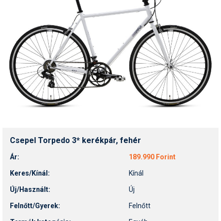
Humor
Hütte
Ingatlan
Interjúk
Játékok
Kerékpár
Korcsolya
Csepel Torpedo 3* kerékpár, fehér
Könyvajánló
Ár:
189.990 Forint
Magazinok
Keres/Kínál:
Kínál
Munkavállalás
Új/Használt:
Új
Felnőtt/Gyerek:
Felnőtt
Olvasnivaló