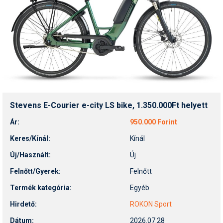
Termékajánló
Történelem
Túrasí
Utasbiztosítás
Utazási tippek
Stevens E-Courier e-city LS bike, 1.350.000Ft helyett
Védőfelszerelés
Ár:
950.000 Forint
Wellness
Keres/Kínál:
Kínál
Új/Használt:
Új
Felnőtt/Gyerek:
Felnőtt
Termék kategória:
Egyéb
Hirdető:
ROKON Sport
Dátum:
2026.07.28