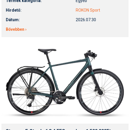
Termék kategória:
Egyéb
Pályázatok
Hirdető:
ROKON Sport
Portálinfo
Dátum:
2026.07.30
Rajzok
Bővebben ›
Síbérletárak
Síbörze
Sícipő
Sífelszerelés
Sífutás
Síléc
Símánia
Síoktatás