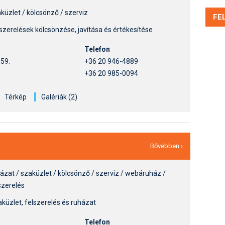
küzlet / kölcsönző / szerviz
FE
szerelések kölcsönzése, javítása és értékesítése
Telefon
 59.
+36 20 946-4889
+36 20 985-0094
Térkép
Galériák (2)
Bővebben ›
házat / szaküzlet / kölcsönző / szerviz / webáruház /
szerelés
küzlet, felszerelés és ruházat
Telefon