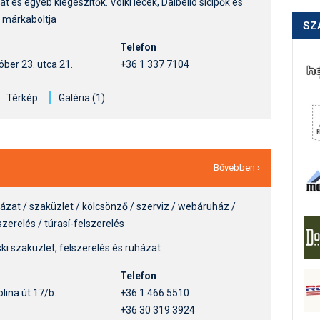
at és egyéb kiegészítők. Völkl lécek, Dalbello sícipők és
 márkaboltja
SZ
Telefon
ber 23. utca 21.
+36 1 337 7104
Térkép
Galéria (1)
Bővebben ›
házat / szaküzlet / kölcsönző / szerviz / webáruház /
szerelés / túrasí-felszerelés
i szaküzlet, felszerelés és ruházat
Telefon
lina út 17/b.
+36 1 466 5510
+36 30 319 3924