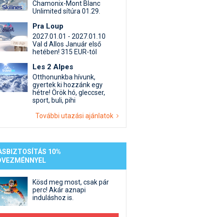
st kiegészítő sportok: bringa, szörf, stb.
Akciók
Új termékek
Chamonix-Mont Blanc
Unlimited sítúra 01.29.
en egyéb síeléshez kapcsolódó téma
Termékkereső
Pra Loup
nlappal kapcsolatos kérdések és válaszok
2027.01.01 - 2027.01.10
tlen beszélgetések
Val d Allos Január első
hetében! 315 EUR-tól
Les 2 Alpes
Otthonunkba hívunk,
gyertek ki hozzánk egy
hétre! Örök hó, gleccser,
sport, buli, pihi
További utazási ajánlatok
ASBIZTOSÍTÁS 10%
DVEZMÉNNYEL
Kösd meg most, csak pár
perc! Akár aznapi
induláshoz is.