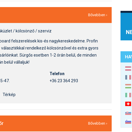
Bővebben ›
küzlet / kölcsönző / szerviz
board felszerelések kis-és nagykereskedelme. Profin
s választékkal rendelkező kölcsönzővel és extra gyors
ásárlóinkat. Sürgős esetben 1-2 órán belül, de minden
HA
 belül vállaljuk!
Telefon
45-47.
+36 23 364 293
Térkép
őr
Bővebben ›