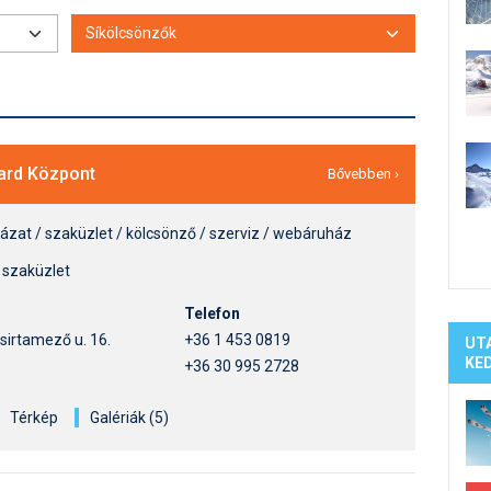
Síelé
Mind
A ho
Köte
ard Központ
Bővebben ›
házat / szaküzlet / kölcsönző / szerviz / webáruház
r szaküzlet
Telefon
sirtamező u. 16.
+36 1 453 0819
UT
KE
+36 30 995 2728
Térkép
Galériák (5)