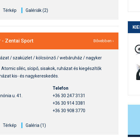
Térkép
Galériák (2)
KI
 - Zentai Sport
Bővebben ›
házat / szaküzlet / kölcsönző / webáruház / nagyker
Atomic síléc, sícipő, sisakok, ruházat és kiegészítők
uházat kis- és nagykereskedés.
Telefon
ónia u. 41.
+36 30 247 3131
+36 30 914 3381
+36 30 908 3770
Térkép
Galéria (1)