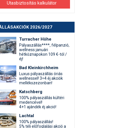
Utasbiztosítás kalkulátor
ÁLLÁSAKCIÓK 2026/2027
Turracher Höhe
Pályaszállás****, félpanzió,
wellness januári
hétköznapokon 109 €-tól /
éj!
Bad Kleinkirchheim
Luxus pályaszállás óriás
wellnessel! 3=4 éj akciók
mellékszezonban!
Katschberg
100% pályaszállás kültéri
medencével!
4+1 ajándék éj akció!
Lachtal
100% pályaszállás!
5% téli előfoglalási akció a