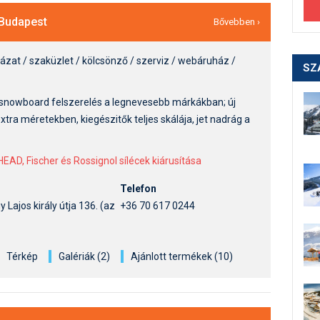
Budapest
Bővebben ›
házat / szaküzlet / kölcsönző / szerviz / webáruház /
SZ
s snowboard felszerelés a legnevesebb márkákban; új
tra méretekben, kiegészitők teljes skálája, jet nadrág a
EAD, Fischer és Rossignol sílécek kiárusítása
Telefon
Lajos király útja 136. (az
+36 70 617 0244
Térkép
Galériák (2)
Ajánlott termékek (10)