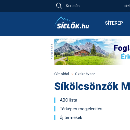
Keresés
Híre
Ch
Bú
SÍTEREP
Pr
Síterepkere
Új
Élménybesz
Ny
Síbérletárak
A
Terepcsopo
Hó
Toplista
Kr
Időjárás előr
Címoldal
Szaknévsor
Kr
Havazás előr
Síkölcsönzők 
M
Webkamerá
Fotók
ABC lista
Pályaszállá
Térképes megjelenítés
Új termékek