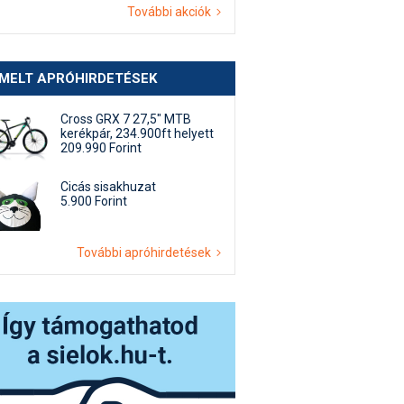
További akciók
EMELT APRÓHIRDETÉSEK
Cross GRX 7 27,5" MTB
kerékpár, 234.900ft helyett
209.990 Forint
Cicás sisakhuzat
5.900 Forint
További apróhirdetések