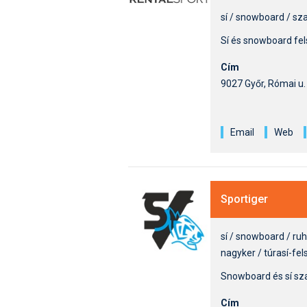
sí / snowboard / sza
Sí és snowboard fel
Cím
9027 Győr, Római u.
Email
Web
Sportiger
sí / snowboard / ru
nagyker / túrasí-fel
Snowboard és sí sza
Cím