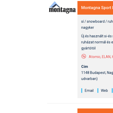
Montagna Sport 
sí / snowboard / ru
nagyker
Új és használt si-é
ruházat normál és ex
gyártótól
Atomic, ELAN, H
Cím
1148 Budapest, Nagy 
udvarban)
Email
Web