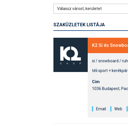
SZAKÜZLETEK LISTÁJA
K2 Sí és Snowbo
sí / snowboard / ru
téli sport + kerékpá
Cím
1036 Budapest, Pac
Email
Web