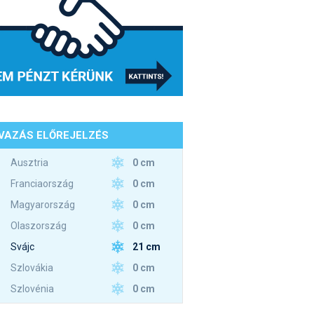
VAZÁS ELŐREJELZÉS
0 cm
Ausztria
0 cm
Franciaország
0 cm
Magyarország
0 cm
Olaszország
21 cm
Svájc
0 cm
Szlovákia
0 cm
Szlovénia