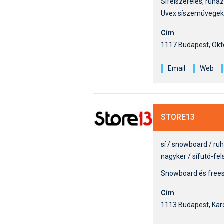
Sífelszerelés, ruház
Uvex síszemüvegek
Cím
1117 Budapest, Októ
Email
Web
STORE13
sí / snowboard / ru
nagyker / sífutó-fel
Snowboard és freesk
Cím
1113 Budapest, Karo