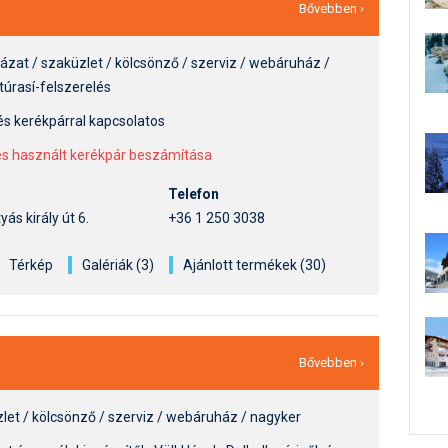
Bővebben ›
házat / szaküzlet / kölcsönző / szerviz / webáruház /
 túrasí-felszerelés
 és kerékpárral kapcsolatos
 és használt kerékpár beszámítása
Telefon
ás király út 6.
+36 1 250 3038
Térkép
Galériák (3)
Ajánlott termékek (30)
Bővebben ›
zlet / kölcsönző / szerviz / webáruház / nagyker