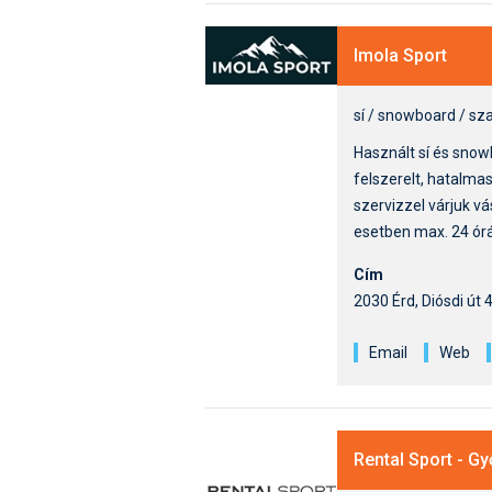
Imola Sport
sí / snowboard / sza
Használt sí és snow
felszerelt, hatalma
szervizzel várjuk v
esetben max. 24 órán
Cím
2030 Érd, Diósdi út 
Email
Web
Rental Sport - Gy