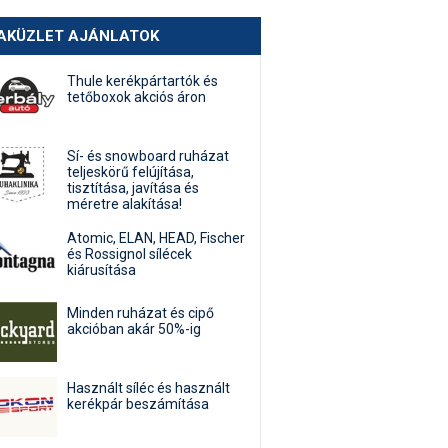
AKÜZLET AJÁNLATOK
Thule kerékpártartók és
tetőboxok akciós áron
Sí- és snowboard ruházat
teljeskörű felújítása,
tisztítása, javítása és
méretre alakítása!
Atomic, ELAN, HEAD, Fischer
és Rossignol sílécek
kiárusítása
Minden ruházat és cipő
akcióban akár 50%-ig
Használt síléc és használt
kerékpár beszámítása