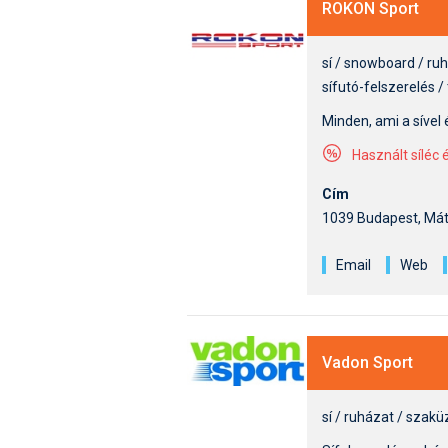
ROKON Sport
sí / snowboard / ru
sífutó-felszerelés /
Minden, ami a sível
Használt síléc
Cím
1039 Budapest, Máty
Email
Web
Vadon Sport
sí / ruházat / szakü