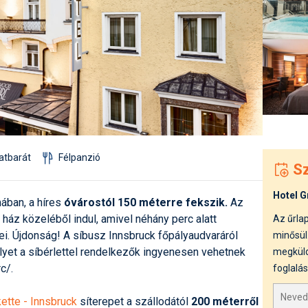
Síelé
Mind
A ho
Köte
latbarát
Félpanzió
Sz
Hotel G
ában, a híres
óvárostól 150 méterre fekszik.
Az
 ház közeléből indul, amivel néhány perc alatt
Az űrlap
ei. Újdonság! A síbusz Innsbruck főpályaudvaráról
minősül.
lyet a síbérlettel rendelkezők ingyenesen vehetnek
megküld
c/.
foglalás
ette - Innsbruck
síterepet a szállodától
200 méterről