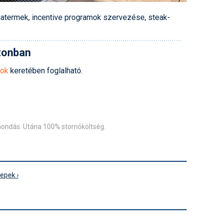
atermek, incentive programok szervezése, steak-
zonban
tok
keretében foglalható.
emondás. Utána 100% stornóköltség.
repek ›