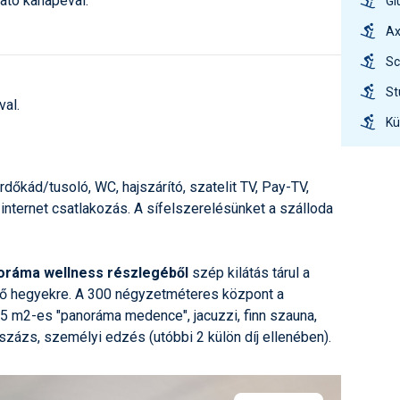
ató kanapéval.
Gl
Ax
Sc
St
val.
Kü
dőkád/tusoló, WC, hajszárító, szatelit TV, Pay-TV,
 internet csatlakozás. A sífelszerelésünket a szálloda
oráma wellness részlegéből
szép kilátás tárul a
ző hegyekre. A 300 négyzetméteres központ a
45 m2-es "panoráma medence", jacuzzi, finn szauna,
százs, személyi edzés (utóbbi 2 külön díj ellenében).