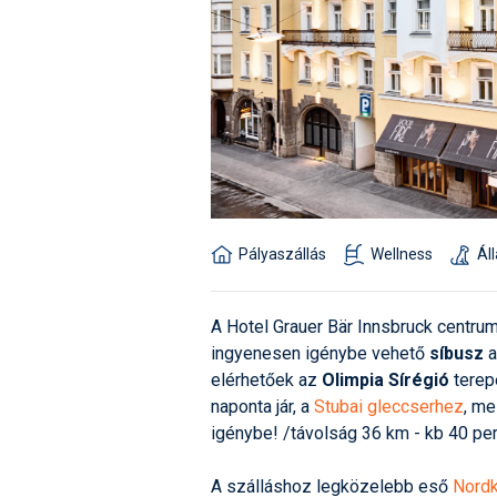
Pályaszállás
Wellness
Ál
A Hotel Grauer Bär Innsbruck centrum
ingyenesen igénybe vehető
síbusz
a
elérhetőek az
Olimpia Sírégió
terep
naponta jár, a
Stubai gleccserhez
, me
igénybe! /távolság 36 km - kb 40 per
A szálláshoz legközelebb eső
Nordk