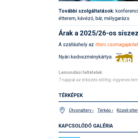
További szolgáltatások:
konferenci
étterem, kávézó, bár, mélygarázs.
Árak a 2025/26-os sísze
A szálláshely az
itteni csomagajánla
Nyári kedvezménykártya:
Lemondási feltételek:
7 nappal az érkezés előttig: ingyenes l
TÉRKÉPEK
Útvonalterv ›
Térkép ›
Közeli síte
KAPCSOLÓDÓ GALÉRIA