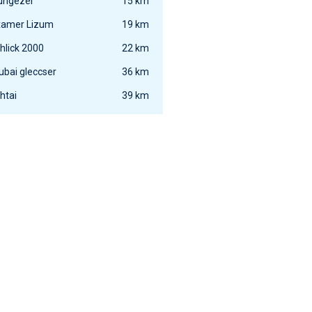
ungezer
15 km
amer Lizum
19 km
hlick 2000
22 km
ubai gleccser
36 km
htai
39 km