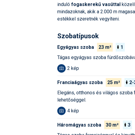
induló
fogaskerekű vasúttal
közelí
mindazoknak, akik a 2.000 m magasan
estékkel szeretnék vegyíteni.
Szobatípusok
Egyágyas szoba
23 m²
1
Tágas egyágyas szoba fürdőszobával
2 kép
Franciaágyas szoba
25 m²
2-
Elegáns, otthonos és világos szoba 
lehetőséggel.
4 kép
Háromágyas szoba
30 m²
3