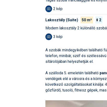
Tágas szoba franciaággyal és kinyith
2 kép
Lakosztály (Suite)
50 m²
2
Modern lakosztály 2 különálló szobá
3 kép
A szobák mindegyikében található für
telefon, minibár, széf és szélessávú
sítárolójában helyezhetjük el.
A szálloda 5. emeletén található
pan
vendégek elé a városra és a környe
következő szolgáltatásokat kínálja: 
gőzfürdő, tusoló, fitnesz gépek, mas