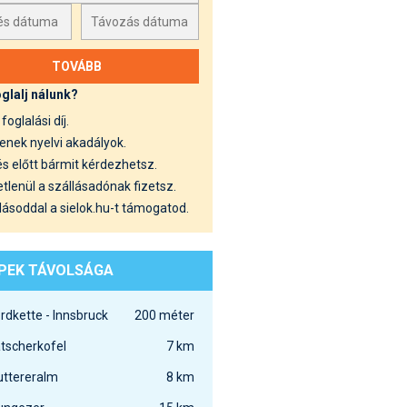
oglalj nálunk?
foglalási díj.
enek nyelvi akadályok.
s előtt bármit kérdezhetsz.
tlenül a szállásadónak fizetsz.
lásoddal a sielok.hu-t támogatod.
EPEK TÁVOLSÁGA
rdkette - Innsbruck
200 méter
tscherkofel
7 km
ttereralm
8 km