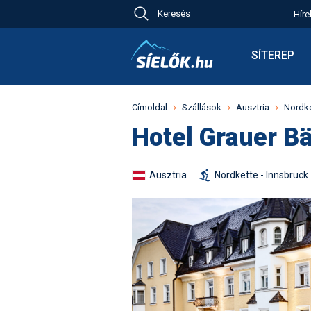
Keresés
Híre
Ch
Bú
SÍTEREP
Pr
Síterepkere
Új
Élménybesz
Címoldal
Szállások
Ausztria
Nordke
Ny
Síbérletárak
Hotel Grauer
B
A
Terepcsopo
Hó
Toplista
Kr
Ausztria
Nordkette - Innsbruck
Időjárás előr
Kr
Havazás előr
M
Webkamerá
Fotók
Pályaszállá