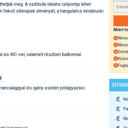
thetjük meg. A szálloda ideális célpontja lehet
 fekvő síterepek élményét, a hangulatos innsbrucki
Miért f
Nincs 
Nincs
Dönté
 és WC-vel, valamint részben balkonnal.
Közve
Fogla
3
SÍTER
franciaággyal és igény esetén pótágyazási
No
Pa
Mu