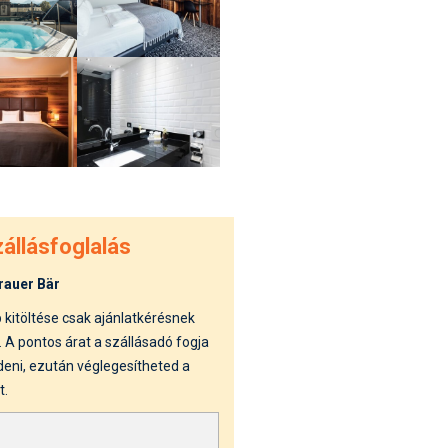
st kiegészítő sportok: bringa, szörf, stb.
Akciók
Új termékek
en egyéb síeléshez kapcsolódó téma
Termékkereső
nlappal kapcsolatos kérdések és válaszok
tlen beszélgetések
állásfoglalás
rauer Bär
 kitöltése csak ajánlatkérésnek
 A pontos árat a szállásadó fogja
eni, ezután véglegesítheted a
t.