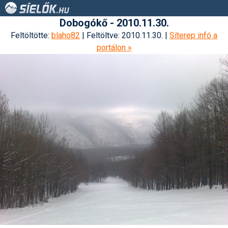
Dobogókő - 2010.11.30.
Feltöltötte:
blaho82
| Feltöltve: 2010.11.30. |
Síterep infó a
portálon »