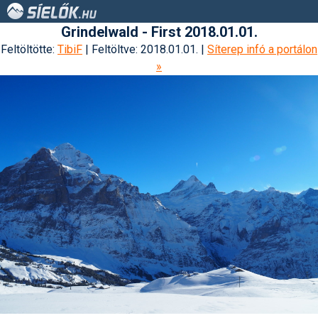
Grindelwald - First 2018.01.01.
Feltöltötte:
TibiF
| Feltöltve: 2018.01.01. |
Síterep infó a portálon
»