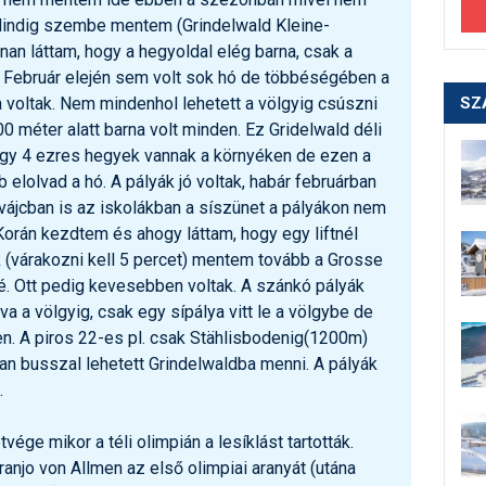
 Mindig szembe mentem (Grindelwald Kleine-
an láttam, hogy a hegyoldal elég barna, csak a
. Február elején sem volt sok hó de többéségében a
a voltak. Nem mindenhol lehetett a völgyig csúszni
SZ
 méter alatt barna volt minden. Ez Gridelwald déli
hogy 4 ezres hegyek vannak a környéken de ezen a
 elolvad a hó. A pályák jó voltak, habár februárban
vájcban is az iskolákban a síszünet a pályákon nem
Korán kezdtem és ahogy láttam, hogy egy liftnél
 (várakozni kell 5 percet) mentem tovább a Grosse
é. Ott pedig kevesebben voltak. A szánkó pályák
va a völgyig, csak egy sípálya vitt le a völgybe de
n. A piros 22-es pl. csak Stählisbodenig(1200m)
nan busszal lehetett Grindelwaldba menni. A pályák
.
tvége mikor a téli olimpián a lesíklást tartották.
ranjo von Allmen az első olimpiai aranyát (utána