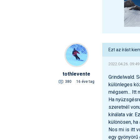
Ezt az írást kie
2022.04.26. 09:49
tothlevente
Grindelwald. 
380
16 éve tag
különleges köz
mégsem... Itt 
Ha nyüzsgésre 
szeretnél vonu
kínálata vár. 
különösen, ha 
Nos mi is itt 
egy gyönyörű g