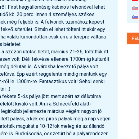
pről. First hegyállomásig kabinos felvonóval lehet
tidő kb. 20 perc. Innen 4 személyes székes
ek még feljebb is. A felvonók számához képest
fekvő síterület. Simán el lehet tölteni itt akár egy
, ha valaki kimondottan csak erre a terepre váltana
FE
bérletet.
a szezon utolsó hetét, március 21-26, töltöttük itt
esen volt. Déli fekvése ellenére 1700m-ig kulturált
s még délután is. A városba levezető pálya volt
zetúrva. Épp ezért reggelente mindig mentünk egy
-ről le 1300m-re. Fantasztikus volt! Sehol senki.
ni. ;)
 fekete 5-ös pálya jött, mert azért az délutánra
élelőtt kiváló volt. Ami a Schreckfeld alatti
 leginkább jellemezte március végén: nagyon jó
ített pályák, a kék és piros pályák még a nap végén
tartották magukat a 10-12fok meleg és az állandó
nére is. Buckásodás, összetúrt hó a pályarendszer