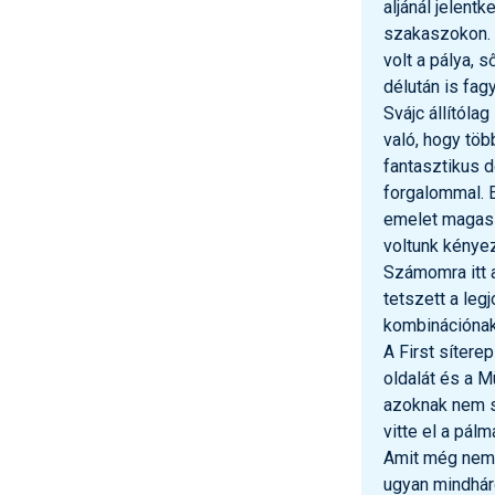
aljánál jelent
szakaszokon. 
volt a pálya, s
délután is fagy
Svájc állítóla
való, hogy töb
fantasztikus d
forgalommal. E
emelet magassá
voltunk kényez
Számomra itt a
tetszett a legj
kombinációnak 
A First sítere
oldalát és a Mü
azoknak nem s
vitte el a pál
Amit még nem 
ugyan mindháro