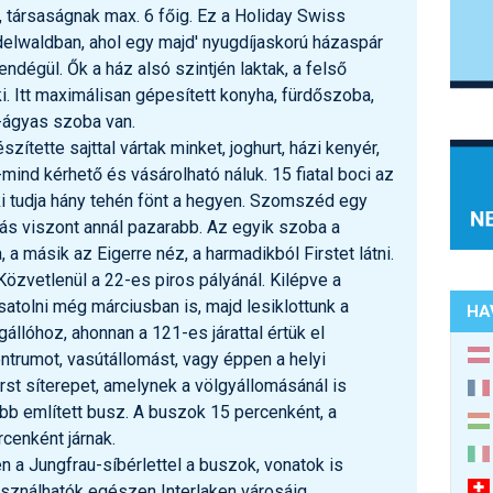
 társaságnak max. 6 főig. Ez a Holiday Swiss
delwaldban, ahol egy majd' nyugdíjaskorú házaspár
endégül. Ők a ház alsó szintjén laktak, a felső
ki. Itt maximálisan gépesített konyha, fürdőszoba,
-ágyas szoba van.
zítette sajttal vártak minket, joghurt, házi kenyér,
-mind kérhető és vásárolható náluk. 15 fiatal boci az
ki tudja hány tehén fönt a hegyen. Szomszéd egy
átás viszont annál pazarabb. Az egyik szoba a
 a másik az Eigerre néz, a harmadikból Firstet látni.
Közvetlenül a 22-es piros pályánál. Kilépve a
satolni még márciusban is, majd lesiklottunk a
HA
állóhoz, ahonnan a 121-es járattal értük el
ntrumot, vasútállomást, vagy éppen a helyi
rst síterepet, amelynek a völgyállomásánál is
bb említett busz. A buszok 15 percenként, a
cenként járnak.
 a Jungfrau-síbérlettel a buszok, vonatok is
sználhatók egészen Interlaken városáig.