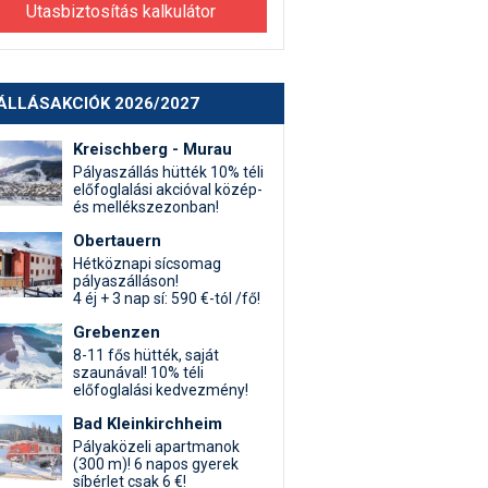
Utasbiztosítás kalkulátor
ÁLLÁSAKCIÓK 2026/2027
Kreischberg - Murau
Pályaszállás hütték 10% téli
előfoglalási akcióval közép-
és mellékszezonban!
Obertauern
Hétköznapi sícsomag
pályaszálláson!
4 éj + 3 nap sí: 590 €-tól /fő!
Grebenzen
8-11 fős hütték, saját
szaunával! 10% téli
előfoglalási kedvezmény!
Bad Kleinkirchheim
Pályaközeli apartmanok
(300 m)! 6 napos gyerek
síbérlet csak 6 €!