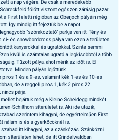
kezett a nap végére. De csak a meredekebb
Schreckfeld fölött viszont egészen zárásig pazar
őt a First feletti régióban az Oberjoch pályáin még
ott. Így mindig itt fejeztük be a napot.
g legnagyobb "szórakoztató" parkja van itt. Tény és
b sí- és snowbordcross pálya van ezen a területen
öntött kanyarokkal és ugratókkal. Szinte semmi
zen kívül is számtalan ugrató a legkisebbtől a több
gúig. Tűzött pálya, ahol mérik az időt is. El
tetve. Minden pályán lejöttünk.
 piros 1 és a 9-es, valamint kék 1-es és 10-es
obban, de a reggeli piros 1, kék 3 piros 22
nincs párja.
p mellet bejártuk még a Kleine Scheidegg mindkét
rren-Schilthorn síterületet is. Aki ide utazik,
zabad szerintem kihagyni, de egyértelműen First
mát nálam is és a gyerkőcöknél is.
szabad itt kihagyni, az a szánkózás. Szánkózni
m síterületen lehet, de itt Grindelwaldban