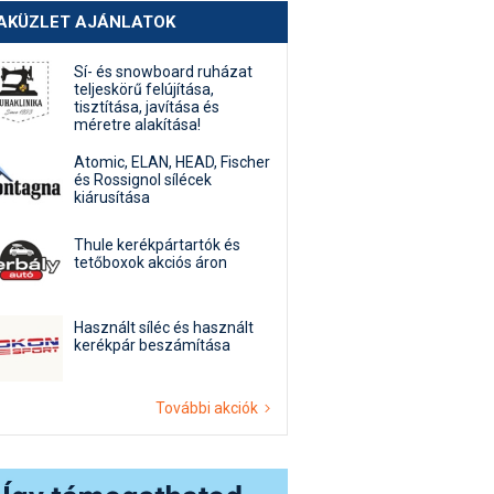
AKÜZLET AJÁNLATOK
Sí- és snowboard ruházat
teljeskörű felújítása,
tisztítása, javítása és
méretre alakítása!
Atomic, ELAN, HEAD, Fischer
és Rossignol sílécek
kiárusítása
Thule kerékpártartók és
tetőboxok akciós áron
Használt síléc és használt
kerékpár beszámítása
További akciók