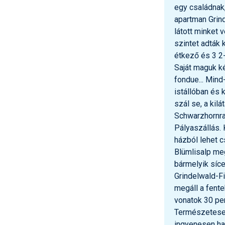
egy családnak,
apartman Grin
látott minket v
szintet adták 
étkező és 3 2
Saját maguk kés
fondue... Mind
istállóban és 
szál se, a kil
Schwarzhornra,
Pályaszállás. 
házból lehet c
Blümlisalp meg
bármelyik síce
Grindelwald-Fi
megáll a fente
vonatok 30 per
Természetesen
ingyenesen ha