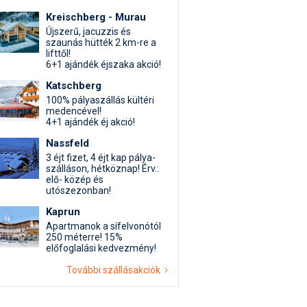
Kreischberg - Murau
Újszerű, jacuzzis és
szaunás hütték 2 km-re a
lifttől!
6+1 ajándék éjszaka akció!
Katschberg
100% pályaszállás kültéri
medencével!
4+1 ajándék éj akció!
Nassfeld
3 éjt fizet, 4 éjt kap pálya-
szálláson, hétköznap! Érv.:
elő- közép és
utószezonban!
Kaprun
Apartmanok a sífelvonótól
250 méterre! 15%
előfoglalási kedvezmény!
További szállásakciók