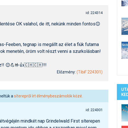
Síelé
Mind
id: 224314
A ho
lentése OK valahol, de itt, nekünk minden fontos😊
Köte
as-Feeben, tegnap is megállt az élet a fiúk futama
nyok menetén, öröm volt részt venni a szurkolásban!
!! 😊💪🤟👍🇨🇭🇨🇭!!!
Előzmény:
(TibiF 224301)
UT
KE
meltük a
síterepről írt élménybeszámolók közé.
id: 224301
étvégéjén mindkét nap Grindelwald First síterepen
g nem mentem ide ebben a szezonban mivel nem