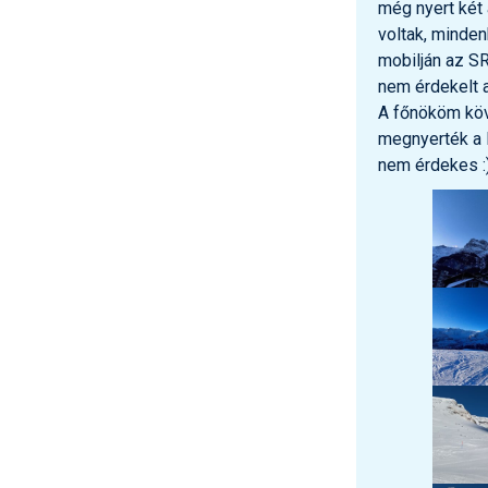
még nyert két 
voltak, minden
mobilján az SR
nem érdekelt a
A főnököm köv
megnyerték a 
nem érdekes :