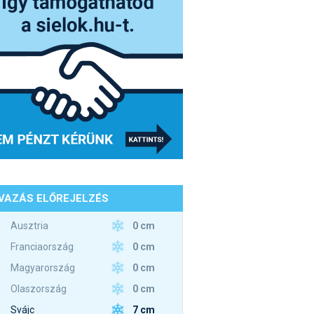
VAZÁS ELŐREJELZÉS
0 cm
Ausztria
0 cm
Franciaország
0 cm
Magyarország
0 cm
Olaszország
7 cm
Svájc