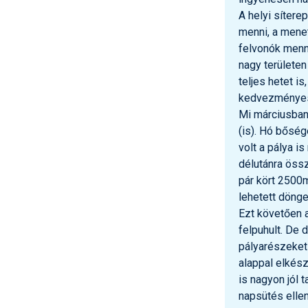
A helyi sítere
menni, a mene
felvonók menn
nagy területen 
teljes hetet is
kedvezményes 
Mi márciusban 
(is). Hó bőség
volt a pálya i
délutánra öss
pár kört 2500m
lehetett dönget
Ezt követően a
felpuhult. De d
pályarészeket
alappal elkész
is nagyon jól 
napsütés elle