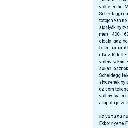
volt elég hó.
Scheidegg) onn
tetején van hó
sípályák nyitv
mert 1400-1600
oldala igaz, 
felén hamarabb
elkezdődött S
voltak sokan. 
sokan lesznek
Scheidegg fel
sincsenek nyit
az sem teljese
volt nyitva on
állapota jó volt
Ez volt az a hé
Ekkor nyerte F