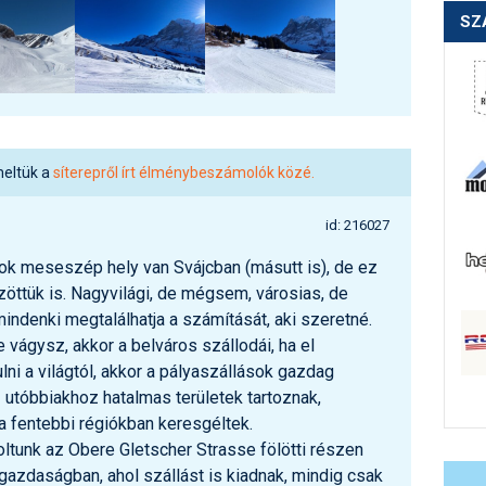
SZ
meltük a
síterepről írt élménybeszámolók közé.
id: 216027
Sok meseszép hely van Svájcban (másutt is), de ez
öttük is. Nagyvilági, de mégsem, városias, de
mindenki megtalálhatja a számítását, aki szeretné.
vágysz, akkor a belváros szállodái, ha el
lni a világtól, akkor a pályaszállások gazdag
Ez utóbbiakhoz hatalmas területek tartoznak,
a fentebbi régiókban keresgéltek.
voltunk az Obere Gletscher Strasse fölötti részen
azdaságban, ahol szállást is kiadnak, mindig csak