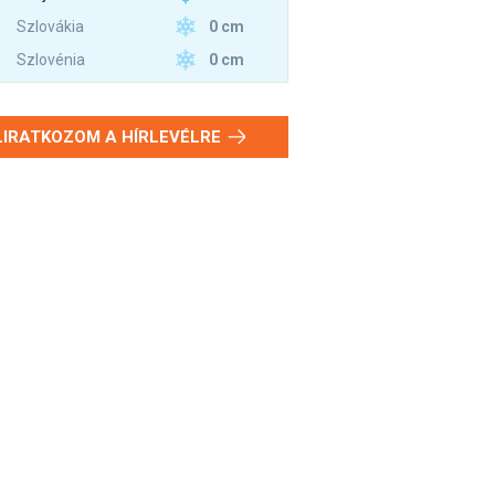
0 cm
Szlovákia
0 cm
Szlovénia
LIRATKOZOM A HÍRLEVÉLRE