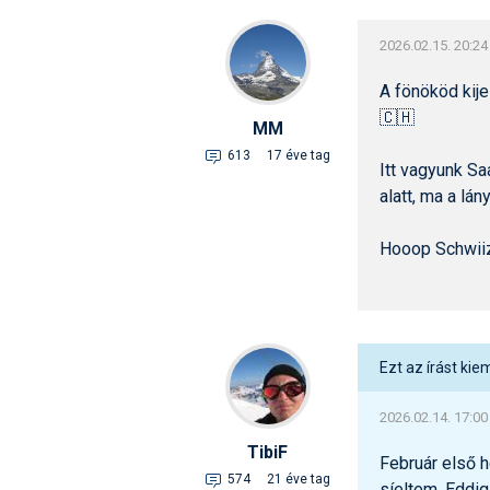
2026.02.15. 20:24
A fönököd kije
🇨🇭
MM
613
17 éve tag
Itt vagyunk Sa
alatt, ma a lá
Hooop Schwiiz
Ezt az írást kie
2026.02.14. 17:00
TibiF
Február első h
574
21 éve tag
síeltem. Eddi