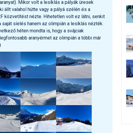
aranyat). Mikor volt a lesíklás a pályák üresek
ki állt valahol hütte vagy a pályá szélén és a
F közvetítést nézte. Hihetetlen volt ez látni, senkit
 saját síelés hanem az olimpián a lesíklás nézték.
etkező héten mondta is, hogy a svájciak
legfontosabb aranyérmet az olimpián a többi már
)