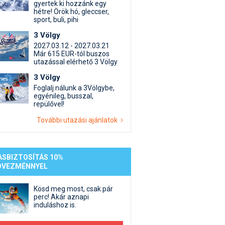
st kiegészítő sportok: bringa, szörf, stb.
Akciók
Új termékek
gyertek ki hozzánk egy
hétre! Örök hó, gleccser,
en egyéb síeléshez kapcsolódó téma
Termékkereső
sport, buli, pihi
nlappal kapcsolatos kérdések és válaszok
3 Völgy
tlen beszélgetések
2027.03.12 - 2027.03.21
Már 615 EUR-tól buszos
utazással elérhető 3 Völgy
3 Völgy
Foglalj nálunk a 3Völgybe,
egyénileg, busszal,
repülővel!
További utazási ajánlatok
ASBIZTOSÍTÁS 10%
DVEZMÉNNYEL
Kösd meg most, csak pár
perc! Akár aznapi
induláshoz is.