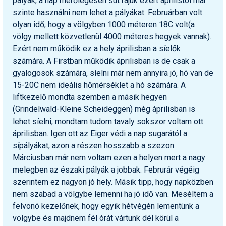
pályák, a nap merőlegesen süt rájuk ezért áprilistól már
szinte használni nem lehet a pályákat. Februárban volt
olyan idő, hogy a völgyben 1000 méteren 18C volt(a
völgy mellett közvetlenül 4000 méteres hegyek vannak).
Ezért nem működik ez a hely áprilisban a síelők
számára. A Firstban működik áprilisban is de csak a
gyalogosok számára, síelni már nem annyira jó, hó van de
15-20C nem ideális hőmérséklet a hó számára. A
liftkezelő mondta szemben a másik hegyen
(Grindelwald-Kleine Scheideggen) még áprilisban is
lehet síelni, mondtam tudom tavaly sokszor voltam ott
áprilisban. Igen ott az Eiger védi a nap sugarától a
sípályákat, azon a részen hosszabb a szezon.
Márciusban már nem voltam ezen a helyen mert a nagy
melegben az északi pályák a jobbak. Februrár végéig
szerintem ez nagyon jó hely. Másik tipp, hogy napközben
nem szabad a völgybe lemenni ha jó idő van. Meséltem a
felvonó kezelőnek, hogy egyik hétvégén lementünk a
völgybe és majdnem fél órát vártunk dél körül a