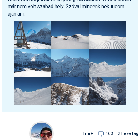
már nem volt szabad hely. Szóval mindenkinek tudom
ajánlani.
TibiF
163
21 éve tag