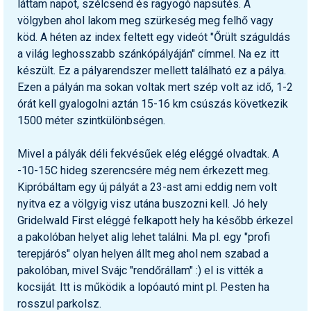
láttam napot, szélcsend és ragyogó napsütés. A
völgyben ahol lakom meg szürkeség meg felhő vagy
köd. A héten az index feltett egy videót "Őrült száguldás
a világ leghosszabb szánkópályáján" címmel. Na ez itt
készült. Ez a pályarendszer mellett található ez a pálya.
Ezen a pályán ma sokan voltak mert szép volt az idő, 1-2
órát kell gyalogolni aztán 15-16 km csúszás következik
1500 méter szintkülönbségen.
Mivel a pályák déli fekvésűek elég eléggé olvadtak. A
-10-15C hideg szerencsére még nem érkezett meg.
Kipróbáltam egy új pályát a 23-ast ami eddig nem volt
nyitva ez a völgyig visz utána buszozni kell. Jó hely
Gridelwald First eléggé felkapott hely ha később érkezel
a pakolóban helyet alig lehet találni. Ma pl. egy "profi
terepjárós" olyan helyen állt meg ahol nem szabad a
pakolóban, mivel Svájc "rendőrállam" :) el is vitték a
kocsiját. Itt is működik a lopóautó mint pl. Pesten ha
rosszul parkolsz.