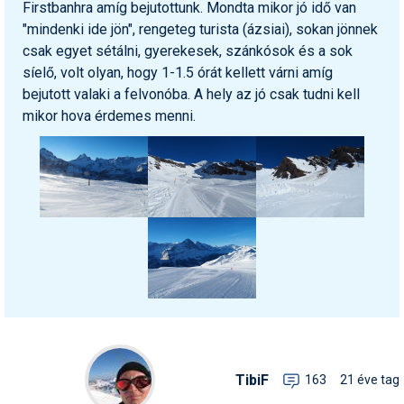
Firstbanhra amíg bejutottunk. Mondta mikor jó idő van
"mindenki ide jön", rengeteg turista (ázsiai), sokan jönnek
csak egyet sétálni, gyerekesek, szánkósok és a sok
síelő, volt olyan, hogy 1-1.5 órát kellett várni amíg
bejutott valaki a felvonóba. A hely az jó csak tudni kell
mikor hova érdemes menni.
TibiF
163
21 éve tag