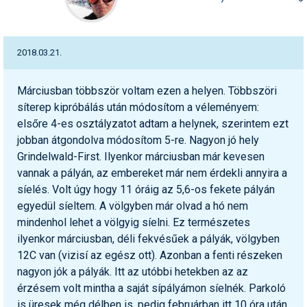
2018.03.21.
Márciusban többször voltam ezen a helyen. Többszöri
síterep kipróbálás után módosítom a véleményem:
elsőre 4-es osztályzatot adtam a helynek, szerintem ezt
jobban átgondolva módosítom 5-re. Nagyon jó hely
Grindelwald-First. Ilyenkor márciusban már kevesen
vannak a pályán, az embereket már nem érdekli annyira a
síelés. Volt úgy hogy 11 óráig az 5,6-os fekete pályán
egyedül síeltem. A völgyben már olvad a hó nem
mindenhol lehet a völgyig síelni. Ez természetes
ilyenkor márciusban, déli fekvésűek a pályák, völgyben
12C van (vizisí az egész ott). Azonban a fenti részeken
nagyon jók a pályák. Itt az utóbbi hetekben az az
érzésem volt mintha a saját sípályámon síelnék. Parkoló
is üresek még délben is, pedig februárban itt 10 óra után