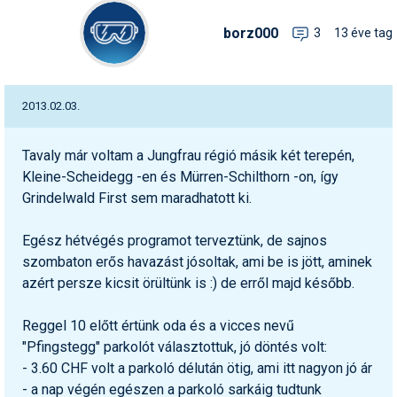
borz000
3
13 éve tag
2013.02.03.
Tavaly már voltam a Jungfrau régió másik két terepén,
Kleine-Scheidegg -en és Mürren-Schilthorn -on, így
Grindelwald First sem maradhatott ki.
Egész hétvégés programot terveztünk, de sajnos
szombaton erős havazást jósoltak, ami be is jött, aminek
azért persze kicsit örültünk is :) de erről majd később.
Reggel 10 előtt értünk oda és a vicces nevű
"Pfingstegg" parkolót választottuk, jó döntés volt:
- 3.60 CHF volt a parkoló délután ötig, ami itt nagyon jó ár
- a nap végén egészen a parkoló sarkáig tudtunk