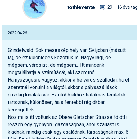
Síruházat
tothlevente
29
16 éve tag
Síszerviz
Sítechnika
2022.04.26.
Síugrás
Grindelwald. Sok meseszép hely van Svájcban (másutt
Snowboard
is), de ez különleges közöttük is. Nagyvilági, de
Snowboardfelszerelés
mégsem, városias, de mégsem... Itt mindenki
megtalálhatja a számítását, aki szeretné.
Sportorvos
Ha nyüzsgésre vágysz, akkor a belváros szállodái, ha el
szeretnél vonulni a világtól, akkor a pályaszállások
Szakértők
gazdag kínálata vár. Ez utóbbiakhoz hatalmas területek
Szánkó
tartoznak, különösen, ha a fentebbi régiókban
keresgéltek.
Szótárak
Nos mi is itt voltunk az Obere Gletscher Strasse fölötti
részen egy gyönyörű gazdaságban, ahol szállást is
Telemark
kiadnak, mindig csak egy családnak, társaságnak max. 6
Téli sportok