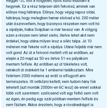
Reggel -2C volt a völgyben, nyolc körül indultam a
hegynek. Ez a rész teljesen déli fekvésű, aminek van
előnye meg hátránya. Előnye, hogy végig napos oldal,
hátránya, hogy melegben hamar elolvad a hó. 200 méter
után észrevettem, hogy bizonyos részeken nem volt hó
a sípályán, hiába Svájcban is már tavasz van. A völgyig
ezen a részen nem lehet síelni, illetve lehet akit nem
érdekel, hogy utána milyen lesz a síléc talpa. Jó 10
méteren már fekete volt a sípálya. Utána feljebb már nem
volt gond. Az út a felvonó mellett vitt az erdőben, az
elején a 20 majd az 50-es iletve 51-es pályákom
mentem felfele. Az erdőben az út tökéletes volt,
ratrakolt út óránként ha 1 emberrel találkoztam. Mire
felértem 2000 méterre az erdő is elfogyott ami
természetes. Itt vetkőzni kellett, nem tudom hány fok
lehetett (azt monták 2000m-en 6C lesz) de ennél sokkal
több volt szerintem: szélcsend volt egy felhő sem volt
az égen, én pedig egy szál pólóban mentem felfelé és
nem fáztam. Akkor éreztem, hogy a rövidnadrágot is