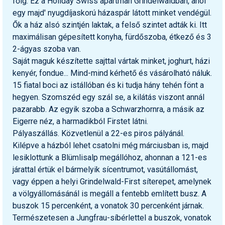
főig. Ez a Holiday Swiss apartman Grindelwaldban, ahol
egy majd' nyugdíjaskorú házaspár látott minket vendégül.
Termékajánló
Ők a ház alsó szintjén laktak, a felső szintet adták ki. Itt
maximálisan gépesített konyha, fürdőszoba, étkező és 3
Történelem
2-ágyas szoba van.
Túrasí
Saját maguk készítette sajttal vártak minket, joghurt, házi
kenyér, fondue... Mind-mind kérhető és vásárolható náluk.
Utasbiztosítás
15 fiatal boci az istállóban és ki tudja hány tehén fönt a
hegyen. Szomszéd egy szál se, a kilátás viszont annál
Utazási tippek
pazarabb. Az egyik szoba a Schwarzhornra, a másik az
Védőfelszerelés
Eigerre néz, a harmadikból Firstet látni.
Pályaszállás. Közvetlenül a 22-es piros pályánál.
Wellness
Kilépve a házból lehet csatolni még márciusban is, majd
lesiklottunk a Blümlisalp megállóhoz, ahonnan a 121-es
járattal értük el bármelyik sícentrumot, vasútállomást,
vagy éppen a helyi Grindelwald-First síterepet, amelynek
a völgyállomásánál is megáll a fentebb említett busz. A
buszok 15 percenként, a vonatok 30 percenként járnak.
Természetesen a Jungfrau-síbérlettel a buszok, vonatok