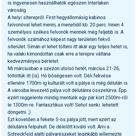
is ingyenesen használhatók egészen Interlaken
városáig.
A helyi síterepről. First hegyállomásig kabinos
felvonóval lehet menni, a menetidő kb. 20 perc. Innen 4
személyes székes felvonók mennek még feljebb is. A
felvonók számához képest nagy területen fekvő
síterület. Simán el lehet tölteni itt akár egy teljes hetet is,
ha valaki kimondottan csak erre a terepre váltana
kedvezményes bérletet.
Mi márciusban a szezon utolsó hetét, március 21-26,
töltöttük itt (is). Hó bőségesen volt. Déli fekvése
ellenére 1700m-ig kulturált volt a pálya is még délután is.
A városba levezető pálya volt délutánra összetúrva. Épp
ezért reggelente mindig mentünk egy pár kört 2500m-ről
le 1300m-re. Fantasztikus volt! Sehol senki. lehetett
döngetni. ;)
Ezt követően a fekete 5-ös pálya jött, mert azért az
délutánra felpuhult. De délelőtt kiváló volt. Ami a
Schreckfeld alatti pályarészeket leginkább jellemezte