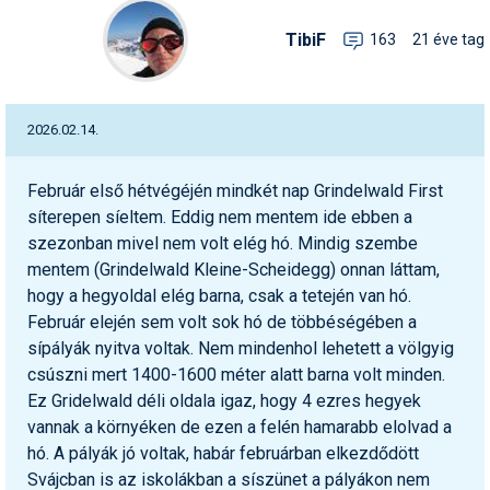
Snowboard
Az idei nyár újdonságai
Regisztráció
Belépés
Chopokon és a Magas-
Filmajánló
Snowboard
Videóajánlás
Válogatás
TibiF
163
21 éve tag
Pályaszállások
Nyári ajánlatok
Sítáborok oktatással
Cikkek a síoktatásról
Nagykereskedések
Autófelszerelés
Összes ország
Összes ország
Tátrában
Egyéb téli sportok
Miért érdemes regisztrálni?
Freeride
Szánkó
Webkamerák
Utazási irodák
Snowboardoktatók
Sífutóüzletek
Korcsolya
Hóvihar: több méter friss
Versenyek, versenyzők
hó Chilében és
Freestyle
Telemark
Argentínában
2026.02.14.
Sífutásoktatók
Túrasíüzletek
Egyéb termékek
Síelős filmek, videók,
tévéműsorok
Galéria
Túrasí
Kranjska Gora: végre
Akciók
Új termékek
átadták a négyüléses
Február első hétvégéjén mindkét nap Grindelwald First
Túrasí és Sífutás
felvonót
Hasznos tanácsok
⬇
Telepítsd alkalmazásként a sielok.hu-t
síterepen síeltem. Eddig nem mentem ide ebben a
Termékkereső
szezonban mivel nem volt elég hó. Mindig szembe
Síelést kiegészítő sportok:
Kreischberg: kezdődhet az
Havazin
bringa, szörf, stb.
új Rosenkranz-lift építése
mentem (Grindelwald Kleine-Scheidegg) onnan láttam,
Hírek
hogy a hegyoldal elég barna, csak a tetején van hó.
Minden egyéb síeléshez
Megnyitott a Riders Park
Február elején sem volt sok hó de többéségében a
kapcsolódó téma
Donovalyban
Hírlevél
sípályák nyitva voltak. Nem mindenhol lehetett a völgyig
A honlappal kapcsolatos
csúszni mert 1400-1600 méter alatt barna volt minden.
Hójelentés
kérdések és válaszok
Ez Gridelwald déli oldala igaz, hogy 4 ezres hegyek
Hószán
vannak a környéken de ezen a felén hamarabb elolvad a
Kötetlen beszélgetések
hó. A pályák jó voltak, habár februárban elkezdődött
Hótalp
Svájcban is az iskolákban a síszünet a pályákon nem