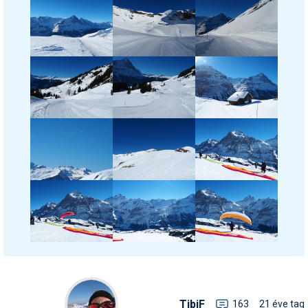
TibiF
163
21 éve tag