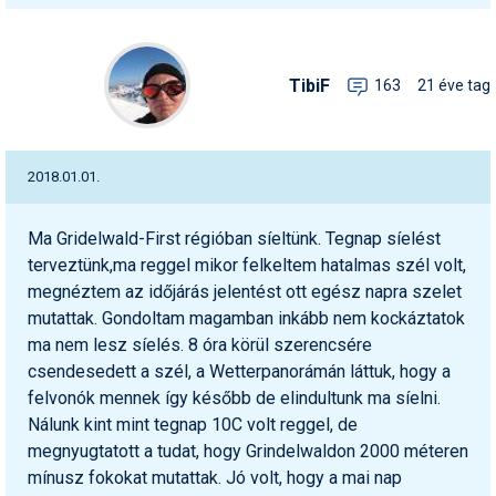
TibiF
163
21 éve tag
2018.01.01.
Ma Gridelwald-First régióban síeltünk. Tegnap síelést
terveztünk,ma reggel mikor felkeltem hatalmas szél volt,
megnéztem az időjárás jelentést ott egész napra szelet
mutattak. Gondoltam magamban inkább nem kockáztatok
ma nem lesz síelés. 8 óra körül szerencsére
csendesedett a szél, a Wetterpanorámán láttuk, hogy a
felvonók mennek így később de elindultunk ma síelni.
Nálunk kint mint tegnap 10C volt reggel, de
megnyugtatott a tudat, hogy Grindelwaldon 2000 méteren
mínusz fokokat mutattak. Jó volt, hogy a mai nap