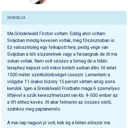
2018.02.24.
Ma Grindelwald Firston voltam. Eddig ahol voltam
Svájcban mindig kevesen voltak, még főszeznoban is.
Ez valoszínüleg egy felkapott hely, pedig vége van
Svájcban a téli síszünetnek vagy a farsangnak de itt ma
sokan voltak. Nem volt vészes a tömeg de a többi
terephez képest volt mikor kellett sorban állni. Itt lehet
1500 méter szintkülönbséget csúszni. Lementem a
völgybe 11 órakor bizony 15 percet vártam amíg sorra
kerülök. Igen a Grindelwald Fristbahn maga 6 személyes
liftjével a szűk keresztmetszet:van kb. 4-500 ember az
a lift ehhez kevés. Itt akar felmenni az összes síelő,
szánkós meg paplanernős.
A mai nap nagyon jó volt, kék ég a héten először ma