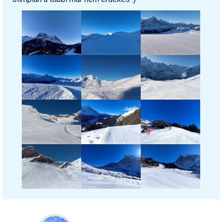
Pályázatok
Portálinfo
Rajzok
Síbérletárak
Síbörze
Sícipő
Sífelszerelés
Sífutás
Síléc
Símánia
Síoktatás