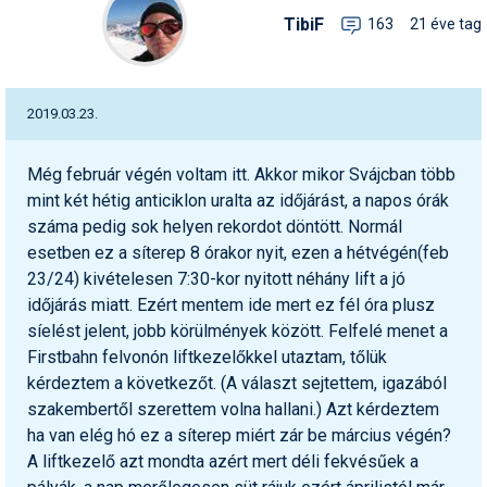
TibiF
163
21 éve tag
2019.03.23.
Még február végén voltam itt. Akkor mikor Svájcban több
mint két hétig anticiklon uralta az időjárást, a napos órák
száma pedig sok helyen rekordot döntött. Normál
esetben ez a síterep 8 órakor nyit, ezen a hétvégén(feb
23/24) kivételesen 7:30-kor nyitott néhány lift a jó
időjárás miatt. Ezért mentem ide mert ez fél óra plusz
síelést jelent, jobb körülmények között. Felfelé menet a
Firstbahn felvonón liftkezelőkkel utaztam, tőlük
kérdeztem a következőt. (A választ sejtettem, igazából
szakembertől szerettem volna hallani.) Azt kérdeztem
ha van elég hó ez a síterep miért zár be március végén?
A liftkezelő azt mondta azért mert déli fekvésűek a