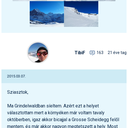
TibiF
163
21 éve tag
2015.03.07.
Sziasztok,
Ma Grindelwaldban síeltem. Azért ezt a helyet
választottam mert a környéken már voltam tavaly
októberben, igaz akkor bicajjal a Grosse Scheidegg felől
mentem, és már akkor nagyon megtetszett a hely. Most