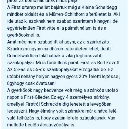
piros 22 kombinációnak nincs párja.
A First síterep mellet bejártuk még a Kleine Scheidegg
mindkét oldalát és a Mürren-Schilthorn síterületet is. Aki
ide utazik, azoknak nem szabad szerintem kihagyni, de
egyértelműen First vitte el a pálmát nálam is és a
gyerkőcöknél is.
Amit még nem szabad itt kihagyni, az a szánkózás.
Szánkózni ugyan mindhárom síterületen lehet, de itt
Grindelwaldban találhatóak a világ leghosszabb
szánkópályái. Mi is fordultunk párat. First és Bort között.
Az 53-as és 55-ös szánkópályákat vizsgáltuk be. Ez
utóbbi néhány helyen nagyon gyors 20% feletti lejtéssel,
úgyhogy csak óvatosan!
A gyerkőcök nagy kedvence volt még a szánkós utolsó
napon a First-Glieder. Ez egy 4 személyes sárkány,
amellyel Firstról Schreckfeldig lehetett a levegőben
lecsúszni. Nagy élmény volt számukra már a hátra felé
való felhúzás is, hogy azután lefele száguldjanak. Van
mellette beülős átcsúszópálya is.