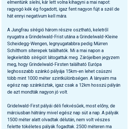
elmentünk síelni, kár lett volna kihagyni a mai napot:
ragyogó kék ég fogadott, igaz fent nagyon fújt a szél de
hát ennyi negatívum kell mára.
A Jungfrau sírégió három részre osztható, keletről
nyugatra a Grindelwald-Frist utána a Grindelwald-Kleine
Scheidegg-Wengen, legnyugatabbra pedig Mürren
Schilthorn síterepek találhatók. Mi a mai napon a
legkeletibb sírégiót látogattuk meg. Zárójelben jegyzem
meg, hogy Grindelwald-Firsten található Európa
leghosszabb szánkó pályája 15km-en lehet csúszni
több mint 1000 méter szintkülönbségen. A lányaim ma
egész nap szánkóztak, igaz csak a 12km hosszú pályán
de azt mondták nagyon jó volt.
Gridelwald-First pályái déli fekvésűek, most előny, de
márciusban hátrány mivel egész nap süt a nap. A pályák
1500 méter alatt olvadtak délután, nem volt vészes
felette tökéletes pályák fogadtak. 2500 méteren ma