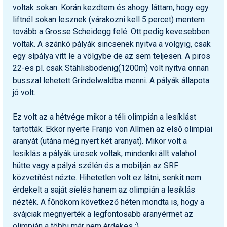
voltak sokan. Korán kezdtem és ahogy láttam, hogy egy
Humor
liftnél sokan lesznek (várakozni kell 5 percet) mentem
Hütte
tovább a Grosse Scheidegg felé. Ott pedig kevesebben
voltak. A szánkó pályák sincsenek nyitva a völgyig, csak
Ingatlan
egy sípálya vitt le a völgybe de az sem teljesen. A piros
22-es pl. csak Stählisbodenig(1200m) volt nyitva onnan
Interjúk
busszal lehetett Grindelwaldba menni. A pályák állapota
Játékok
jó volt.
Kerékpár
Ez volt az a hétvége mikor a téli olimpián a lesíklást
tartották. Ekkor nyerte Franjo von Allmen az első olimpiai
Korcsolya
aranyát (utána még nyert két aranyat). Mikor volt a
Könyvajánló
lesíklás a pályák üresek voltak, mindenki állt valahol
hütte vagy a pályá szélén és a mobilján az SRF
Magazinok
közvetítést nézte. Hihetetlen volt ez látni, senkit nem
érdekelt a saját síelés hanem az olimpián a lesíklás
Munkavállalás
nézték. A főnököm következő héten mondta is, hogy a
Olvasnivaló
svájciak megnyerték a legfontosabb aranyérmet az
olimpián a többi már nem érdekes :)