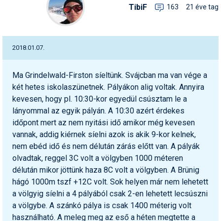
TibiF
163
21 éve tag
2018.01.07.
Ma Grindelwald-Firston síeltünk. Svájcban ma van vége a
két hetes iskolaszünetnek. Pályákon alig voltak. Annyira
kevesen, hogy pl. 10:30-kor egyedül csúsztam le a
lányommal az egyik pályán. A 10:30 azért érdekes
időpont mert az nem nyitási idő amikor még kevesen
vannak, addig kiérnek síelni azok is akik 9-kor kelnek,
nem ebéd idő és nem délután zárás előtt van. A pályák
olvadtak, reggel 3C volt a völgyben 1000 méteren
délután mikor jöttünk haza 8C volt a völgyben. A Brünig
hágó 1000m tszf +12C volt. Sok helyen már nem lehetett
a völgyig síelni a 4 pályából csak 2-en lehetett lecsúszni
a völgybe. A szánkó pálya is csak 1400 méterig volt
használható. A meleg meg az eső a héten megtette a