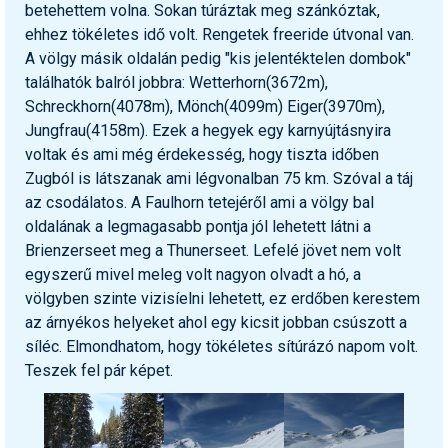
betehettem volna. Sokan túráztak meg szánkóztak,
ehhez tökéletes idő volt. Rengetek freeride útvonal van.
A völgy másik oldalán pedig "kis jelentéktelen dombok"
találhatók balról jobbra: Wetterhorn(3672m),
Schreckhorn(4078m), Mönch(4099m) Eiger(3970m),
Jungfrau(4158m). Ezek a hegyek egy karnyújtásnyira
voltak és ami még érdekesség, hogy tiszta időben
Zugból is látszanak ami légvonalban 75 km. Szóval a táj
az csodálatos. A Faulhorn tetejéről ami a völgy bal
oldalának a legmagasabb pontja jól lehetett látni a
Brienzerseet meg a Thunerseet. Lefelé jövet nem volt
egyszerű mivel meleg volt nagyon olvadt a hó, a
völgyben szinte vizisíelni lehetett, ez erdőben kerestem
az árnyékos helyeket ahol egy kicsit jobban csúszott a
síléc. Elmondhatom, hogy tökéletes sítúrázó napom volt.
Teszek fel pár képet.