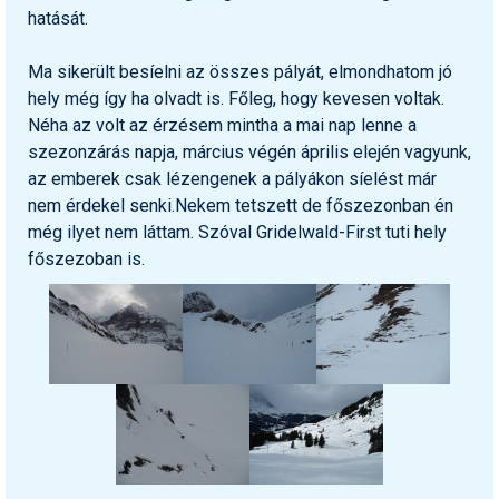
hatását.
Ma sikerült besíelni az összes pályát, elmondhatom jó
hely még így ha olvadt is. Főleg, hogy kevesen voltak.
Néha az volt az érzésem mintha a mai nap lenne a
szezonzárás napja, március végén április elején vagyunk,
az emberek csak lézengenek a pályákon síelést már
nem érdekel senki.Nekem tetszett de főszezonban én
még ilyet nem láttam. Szóval Gridelwald-First tuti hely
főszezoban is.