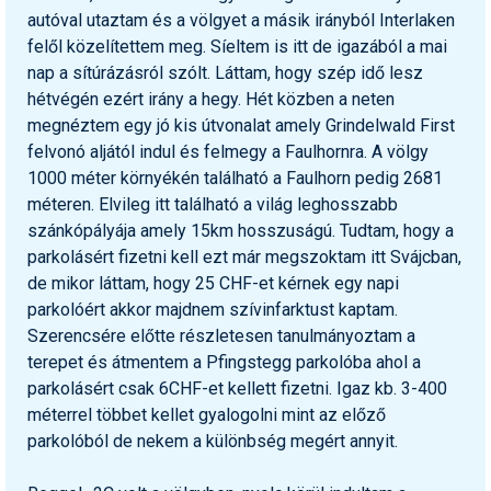
autóval utaztam és a völgyet a másik irányból Interlaken
felől közelítettem meg. Síeltem is itt de igazából a mai
nap a sítúrázásról szólt. Láttam, hogy szép idő lesz
hétvégén ezért irány a hegy. Hét közben a neten
megnéztem egy jó kis útvonalat amely Grindelwald First
felvonó aljától indul és felmegy a Faulhornra. A völgy
1000 méter környékén található a Faulhorn pedig 2681
méteren. Elvileg itt található a világ leghosszabb
szánkópályája amely 15km hosszuságú. Tudtam, hogy a
parkolásért fizetni kell ezt már megszoktam itt Svájcban,
de mikor láttam, hogy 25 CHF-et kérnek egy napi
parkolóért akkor majdnem szívinfarktust kaptam.
Szerencsére előtte részletesen tanulmányoztam a
terepet és átmentem a Pfingstegg parkolóba ahol a
parkolásért csak 6CHF-et kellett fizetni. Igaz kb. 3-400
méterrel többet kellet gyalogolni mint az előző
parkolóból de nekem a különbség megért annyit.