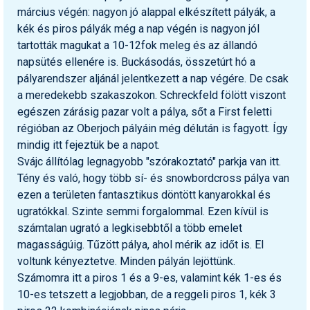
március végén: nagyon jó alappal elkészített pályák, a
kék és piros pályák még a nap végén is nagyon jól
tartották magukat a 10-12fok meleg és az állandó
napsütés ellenére is. Buckásodás, összetúrt hó a
pályarendszer aljánál jelentkezett a nap végére. De csak
a meredekebb szakaszokon. Schreckfeld fölött viszont
egészen zárásig pazar volt a pálya, sőt a First feletti
régióban az Oberjoch pályáin még délután is fagyott. Így
mindig itt fejeztük be a napot.
Svájc állítólag legnagyobb "szórakoztató" parkja van itt.
Tény és való, hogy több sí- és snowbordcross pálya van
ezen a területen fantasztikus döntött kanyarokkal és
ugratókkal. Szinte semmi forgalommal. Ezen kívül is
számtalan ugrató a legkisebbtől a több emelet
magasságúig. Tűzött pálya, ahol mérik az időt is. El
voltunk kényeztetve. Minden pályán lejöttünk.
Számomra itt a piros 1 és a 9-es, valamint kék 1-es és
10-es tetszett a legjobban, de a reggeli piros 1, kék 3