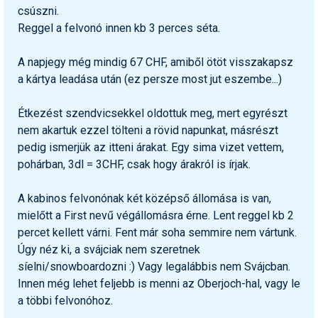
csúszni.
Reggel a felvonó innen kb 3 perces séta.
A napjegy még mindig 67 CHF, amiből ötöt visszakapsz
a kártya leadása után (ez persze most jut eszembe...)
Étkezést szendvicsekkel oldottuk meg, mert egyrészt
nem akartuk ezzel tölteni a rövid napunkat, másrészt
pedig ismerjük az itteni árakat. Egy sima vizet vettem,
pohárban, 3dl = 3CHF, csak hogy árakról is írjak.
A kabinos felvonónak két középső állomása is van,
mielőtt a First nevű végállomásra érne. Lent reggel kb 2
percet kellett várni. Fent már soha semmire nem vártunk.
Úgy néz ki, a svájciak nem szeretnek
síelni/snowboardozni :) Vagy legalábbis nem Svájcban.
Innen még lehet feljebb is menni az Oberjoch-hal, vagy le
a többi felvonóhoz.