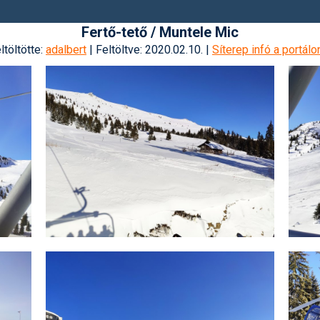
Fertő-tető / Muntele Mic
ltöltötte:
adalbert
| Feltöltve: 2020.02.10. |
Síterep infó a portálo