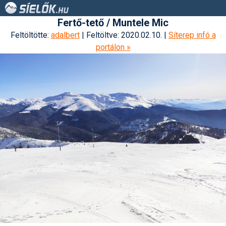
Fertő-tető / Muntele Mic
Feltöltötte:
adalbert
| Feltöltve: 2020.02.10. |
Síterep infó a
portálon »