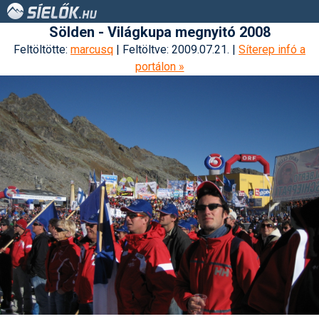
Sölden - Világkupa megnyitó 2008
Feltöltötte:
marcusq
| Feltöltve: 2009.07.21. |
Síterep infó a
portálon »