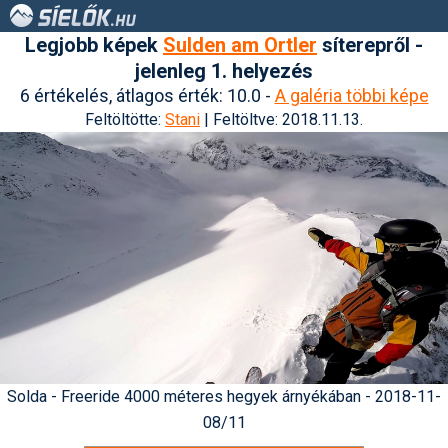
Legjobb képek
Sulden am Ortler
síterepről -
jelenleg 1. helyezés
6 értékelés, átlagos érték: 10.0 -
A galéria többi képe
Feltöltötte:
Stani
| Feltöltve: 2018.11.13.
Solda - Freeride 4000 méteres hegyek árnyékában - 2018-11-
08/11