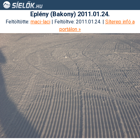
Eplény (Bakony) 2011.01.24.
Feltöltötte:
maci-laci
| Feltöltve: 2011.01.24. |
Síterep infó a
portálon »