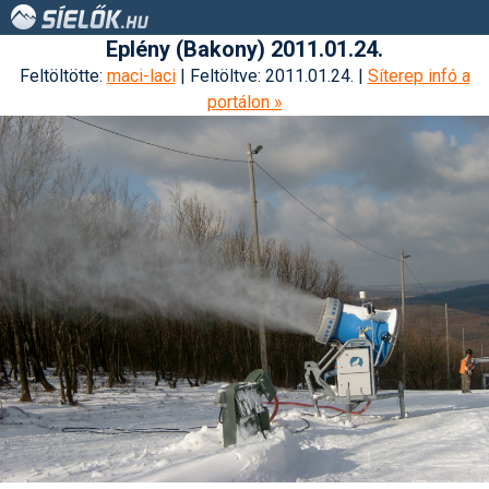
Eplény (Bakony) 2011.01.24.
Feltöltötte:
maci-laci
| Feltöltve: 2011.01.24. |
Síterep infó a
portálon »