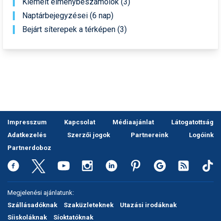
Kiemelt élménybeszámolók (3)
Humor
Naptárbejegyzései (6 nap)
Bejárt síterepek a térképen (3)
Hütte
Ingatlan
Interjúk
Játékok
Kerékpár
Impresszum
Kapcsolat
Médiaajánlat
Látogatottság
Korcsolya
Adatkezelés
Szerzői jogok
Partnereink
Logóink
Könyvajánló
Partnerdoboz
Magazinok
Munkavállalás
Megjelenési ajánlatunk:
Szállásadóknak
Szaküzleteknek
Utazási irodáknak
Olvasnivaló
Síiskoláknak
Síoktatóknak