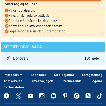
Miért foglalj nálunk?
Nincs foglalási díj.
Nincsenek nyelvi akadályok.
Döntés előtt bármit kérdezhetsz.
Közvetlenül a szállásadónak fizetsz.
Foglalásoddal a sielok.hu-t támogatod.
SÍTEREP TÁVOLSÁGA
Donovaly
150 méter
Impresszum
Kapcsolat
Médiaajánlat
Látogatottság
Adatkezelés
Szerzői jogok
Partnereink
Logóink
Partnerdoboz