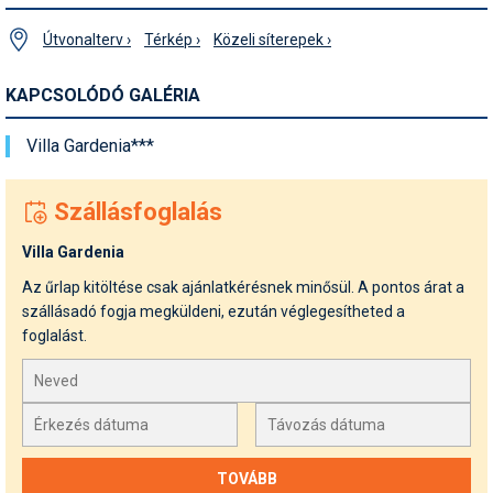
Útvonalterv ›
Térkép ›
Közeli síterepek ›
KAPCSOLÓDÓ GALÉRIA
Villa Gardenia***
Szállásfoglalás
Villa Gardenia
Az űrlap kitöltése csak ajánlatkérésnek minősül. A pontos árat a
szállásadó fogja megküldeni, ezután véglegesítheted a
foglalást.