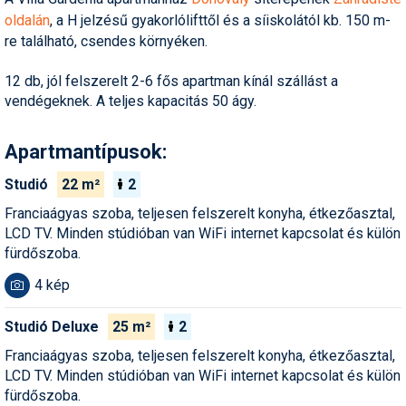
Humor
oldalán
, a H jelzésű gyakorlólifttől és a síiskolától kb. 150 m-
re található, csendes környéken.
Hütte
12 db, jól felszerelt 2-6 fős apartman kínál szállást a
Ingatlan
vendégeknek. A teljes kapacitás 50 ágy.
Interjúk
Apartmantípusok:
Játékok
Studió
22 m²
2
Kerékpár
Franciaágyas szoba, teljesen felszerelt konyha, étkezőasztal,
LCD TV. Minden stúdióban van WiFi internet kapcsolat és külön
Korcsolya
fürdőszoba.
Könyvajánló
4 kép
Magazinok
Studió Deluxe
25 m²
2
Munkavállalás
Franciaágyas szoba, teljesen felszerelt konyha, étkezőasztal,
LCD TV. Minden stúdióban van WiFi internet kapcsolat és külön
Olvasnivaló
fürdőszoba.