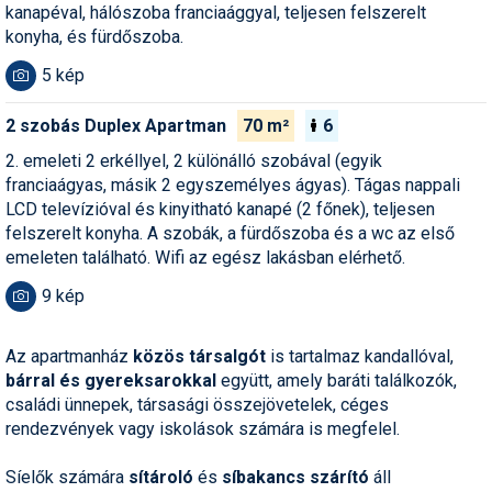
Síruházat
kanapéval, hálószoba franciaággyal, teljesen felszerelt
konyha, és fürdőszoba.
Síszerviz
5 kép
Sítechnika
2 szobás Duplex Apartman
70 m²
6
Síugrás
2. emeleti 2 erkéllyel, 2 különálló szobával (egyik
Snowboard
franciaágyas, másik 2 egyszemélyes ágyas). Tágas nappali
LCD televízióval és kinyitható kanapé (2 főnek), teljesen
Snowboardfelszerelés
felszerelt konyha. A szobák, a fürdőszoba és a wc az első
emeleten található. Wifi az egész lakásban elérhető.
Sportorvos
9 kép
Szakértők
Szánkó
Az apartmanház
közös társalgót
is tartalmaz kandallóval,
bárral és gyereksarokkal
együtt, amely baráti találkozók,
Szótárak
családi ünnepek, társasági összejövetelek, céges
rendezvények vagy iskolások számára is megfelel.
Telemark
Síelők számára
sítároló
és
síbakancs szárító
áll
Téli sportok