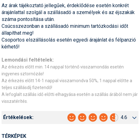
Az árak tájékoztató jellegűek, érdeklődése esetén konkrét
árajánlattal szolgál a szállásadó a személyek és az éjszakák
száma pontosítása után.
Csúcsszezonban a szállásadó minimum tartózkodási időt
állapíthat meg!
Csoportos elszállásolás esetén egyedi árajánlat és félpanzió
kérhető!
Lemondási feltételek:
Az érkezés előtt min. 14 nappal történő visszamondás esetén
ingyenes sztornózás!
Az érkezés előtt 14-1 nappal visszamondva 50%, 1 nappal előtte a
teljes szállásdíj fizetendő!
A lefoglalt szállás idő előtti elhagyása esetén a szállás árából nem jár
visszatérítés.
Értékelések:
4.6
TÉRKÉPEK