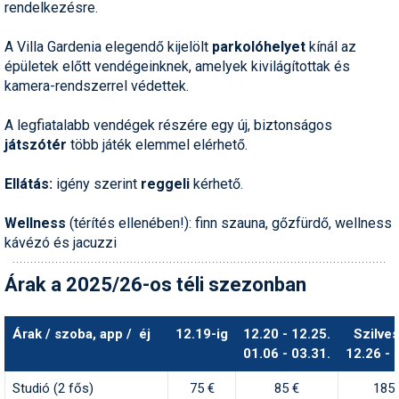
rendelkezésre.
Termékajánló
A Villa Gardenia elegendő kijelölt
parkolóhelyet
kínál az
épületek előtt vendégeinknek, amelyek kivilágítottak és
Történelem
kamera-rendszerrel védettek.
Túrasí
A legfiatalabb vendégek részére egy új, biztonságos
Utasbiztosítás
játszótér
több játék elemmel elérhető.
Utazási tippek
Ellátás:
igény szerint
reggeli
kérhető.
Védőfelszerelés
Wellness
(térítés ellenében!): finn szauna, gőzfürdő, wellness
kávézó és jacuzzi
Wellness
Árak a 2025/26-os téli szezonban
Árak / szoba, app / éj
12.19-ig
12.20 - 12.25.
Szilves
01.06 - 03.31.
12.26 - 
Studió (2 fős)
75 €
85 €
185 