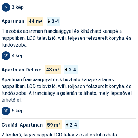
Pályázatok
3 kép
Portálinfo
Apartman
44 m²
2-4
Rajzok
1 szobás apartman franciaággyal és kihúzható kanapé a
nappaliban, LCD televízió, wifi, teljesen felszerelt konyha, és
Síbérletárak
fürdőszoba.
Síbörze
4 kép
Sícipő
Apartman Deluxe
48 m²
2-4
Sífelszerelés
Apartman franciaággyal és kihúzható kanapé a tágas
nappaliban, LCD televízió, wifi, teljesen felszerelt konyha, és
Sífutás
fürdőszoba. A franciaágy a galérián található, mely lépcsővel
érhető el.
Síléc
6 kép
Símánia
Családi Apartman
59 m²
2-4
Síoktatás
2 tégterű, tágas nappali LCD televízióval és kihúzható