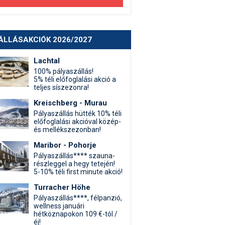
ÁLLÁSAKCIÓK 2026/2027
Lachtal
100% pályaszállás!
5% téli előfoglalási akció a
teljes síszezonra!
Kreischberg - Murau
Pályaszállás hütték 10% téli
előfoglalási akcióval közép-
és mellékszezonban!
Maribor - Pohorje
Pályaszállás**** szauna-
részleggel a hegy tetején!
5-10% téli first minute akció!
Turracher Höhe
Pályaszállás****, félpanzió,
wellness januári
hétköznapokon 109 €-tól /
éj!