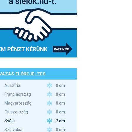
VAZÁS ELŐREJELZÉS
0 cm
Ausztria
0 cm
Franciaország
0 cm
Magyarország
0 cm
Olaszország
7 cm
Svájc
0 cm
Szlovákia