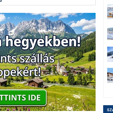
fó
SZ