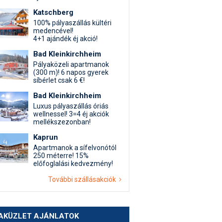
Katschberg
100% pályaszállás kültéri
medencével!
4+1 ajándék éj akció!
Bad Kleinkirchheim
Pályaközeli apartmanok
(300 m)! 6 napos gyerek
síbérlet csak 6 €!
Bad Kleinkirchheim
Luxus pályaszállás óriás
wellnessel! 3=4 éj akciók
mellékszezonban!
Kaprun
Apartmanok a sífelvonótól
250 méterre! 15%
előfoglalási kedvezmény!
További szállásakciók
AKÜZLET AJÁNLATOK