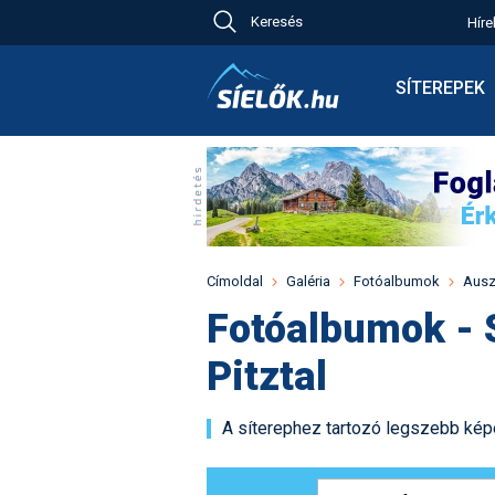
Keresés
Híre
Ch
Bú
SÍTEREPEK
Pr
Síterepkeres
Új
Élménybesz
Ny
Síbérletárak
A
Terepcsopor
Hó
Toplista
Kr
Időjárás előr
Címoldal
Galéria
Fotóalbumok
Ausz
Kr
Havazás előr
Fotóalbumok - S
M
Webkamerák
Pitztal
Fotók
Pályaszállás
A síterephez tartozó legszebb kép