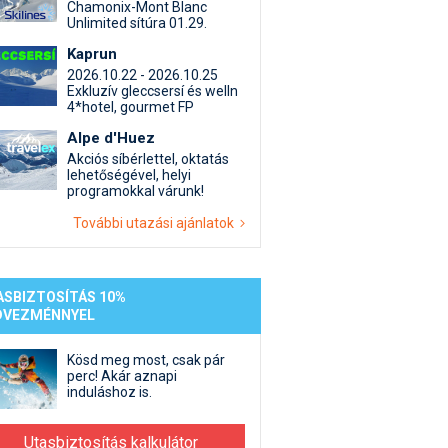
st kiegészítő sportok: bringa, szörf, stb.
Akciók
Új termékek
Chamonix-Mont Blanc
Unlimited sítúra 01.29.
en egyéb síeléshez kapcsolódó téma
Termékkereső
Kaprun
nlappal kapcsolatos kérdések és válaszok
2026.10.22 - 2026.10.25
tlen beszélgetések
Exkluzív gleccsersí és welln
4*hotel, gourmet FP
Alpe d'Huez
Akciós síbérlettel, oktatás
lehetőségével, helyi
programokkal várunk!
További utazási ajánlatok
ASBIZTOSÍTÁS 10%
DVEZMÉNNYEL
Kösd meg most, csak pár
perc! Akár aznapi
induláshoz is.
Utasbiztosítás kalkulátor