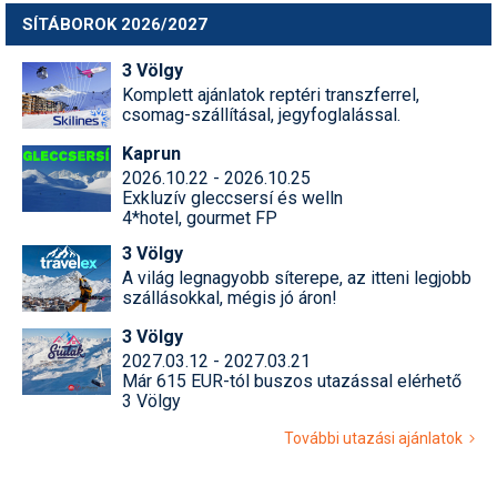
Humor
SÍTÁBOROK 2026/2027
Hütte
3 Völgy
Komplett ajánlatok reptéri transzferrel,
Ingatlan
csomag-szállításal, jegyfoglalással.
Kaprun
Interjúk
2026.10.22 - 2026.10.25
Exkluzív gleccsersí és welln
Játékok
4*hotel, gourmet FP
Kerékpár
3 Völgy
A világ legnagyobb síterepe, az itteni legjobb
Korcsolya
szállásokkal, mégis jó áron!
Könyvajánló
3 Völgy
2027.03.12 - 2027.03.21
Magazinok
Már 615 EUR-tól buszos utazással elérhető
3 Völgy
Munkavállalás
További utazási ajánlatok
Olvasnivaló