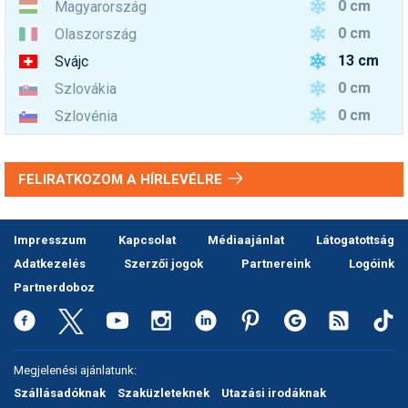
0 cm
Magyarország
0 cm
Olaszország
13 cm
Svájc
0 cm
Szlovákia
0 cm
Szlovénia
FELIRATKOZOM A HÍRLEVÉLRE
Impresszum
Kapcsolat
Médiaajánlat
Látogatottság
Adatkezelés
Szerzői jogok
Partnereink
Logóink
Partnerdoboz
Megjelenési ajánlatunk:
Szállásadóknak
Szaküzleteknek
Utazási irodáknak