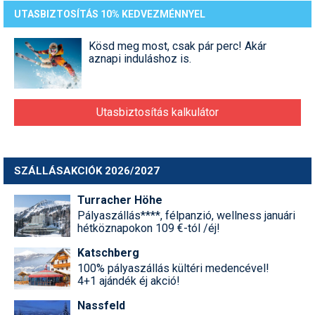
Pályázatok
UTASBIZTOSÍTÁS 10% KEDVEZMÉNNYEL
Portálinfo
Kösd meg most, csak pár perc! Akár
aznapi induláshoz is.
Rajzok
Síbérletárak
Utasbiztosítás kalkulátor
Síbörze
Sícipő
SZÁLLÁSAKCIÓK 2026/2027
Sífelszerelés
Turracher Höhe
Sífutás
Pályaszállás****, félpanzió, wellness januári
hétköznapokon 109 €-tól /éj!
Síléc
Katschberg
Símánia
100% pályaszállás kültéri medencével!
4+1 ajándék éj akció!
Síoktatás
Nassfeld