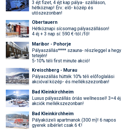
Síruházat
3 éjt fizet, 4 éjt kap pálya- szálláson,
hétköznap! Érv.: elő- közép és
utószezonban!
Síszerviz
Obertauern
Sítechnika
Hétköznapi sícsomag pályaszálláson!
4 éj + 3 nap sí: 590 €-tól /fő!
Síugrás
Maribor - Pohorje
Snowboard
Pályaszállás**** szauna- részleggel a hegy
tetején!
Snowboardfelszerelés
5-10% téli first minute akció!
Kreischberg - Murau
Sportorvos
Pályaszállás hütték 10% téli előfoglalási
akcióval közép- és mellékszezonban!
Szakértők
Bad Kleinkirchheim
Szánkó
Luxus pályaszállás óriás wellnessel! 3=4 éj
akciók mellékszezonban!
Szótárak
Bad Kleinkirchheim
Telemark
Pályaközeli apartmanok (300 m)! 6 napos
gyerek síbérlet csak 6 €!
Téli sportok