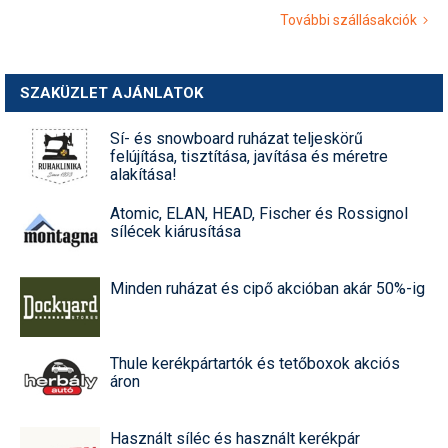
További szállásakciók
Termékajánló
Történelem
SZAKÜZLET AJÁNLATOK
Túrasí
Sí- és snowboard ruházat teljeskörű
felújítása, tisztítása, javítása és méretre
Utasbiztosítás
alakítása!
Utazási tippek
Atomic, ELAN, HEAD, Fischer és Rossignol
sílécek kiárusítása
Védőfelszerelés
Wellness
Minden ruházat és cipő akcióban akár 50%-ig
Thule kerékpártartók és tetőboxok akciós
áron
Használt síléc és használt kerékpár