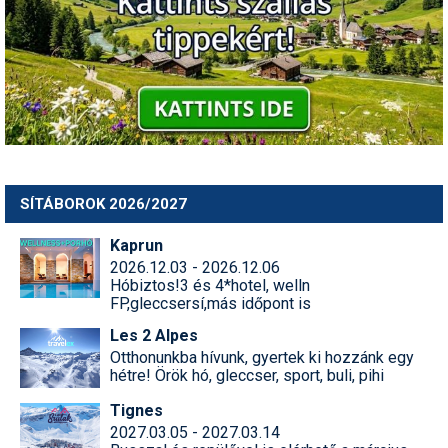
Humor
Hütte
Ingatlan
Interjúk
Játékok
SÍTÁBOROK 2026/2027
Kerékpár
Kaprun
Korcsolya
2026.12.03 - 2026.12.06
Hóbiztos!3 és 4*hotel, welln
Könyvajánló
FP,gleccsersí,más időpont is
Les 2 Alpes
Magazinok
Otthonunkba hívunk, gyertek ki hozzánk egy
hétre! Örök hó, gleccser, sport, buli, pihi
Munkavállalás
Tignes
Olvasnivaló
2027.03.05 - 2027.03.14