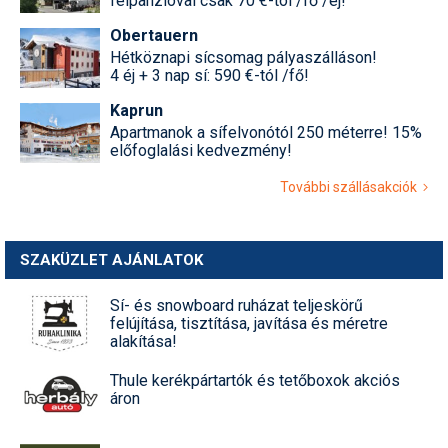
félpanzióval csak 70 €-tól /fő /éj!
Obertauern
Termékajánló
Hétköznapi sícsomag pályaszálláson!
4 éj + 3 nap sí: 590 €-tól /fő!
Történelem
Kaprun
Túrasí
Apartmanok a sífelvonótól 250 méterre! 15%
előfoglalási kedvezmény!
Utasbiztosítás
További szállásakciók
Utazási tippek
Védőfelszerelés
SZAKÜZLET AJÁNLATOK
Wellness
Sí- és snowboard ruházat teljeskörű
felújítása, tisztítása, javítása és méretre
alakítása!
Thule kerékpártartók és tetőboxok akciós
áron