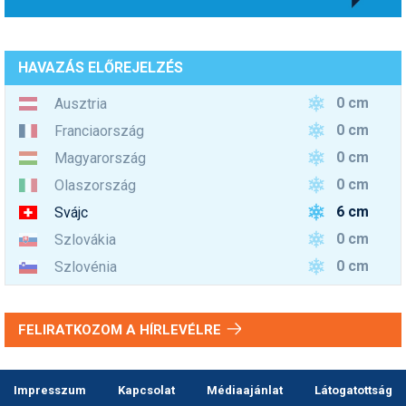
HAVAZÁS ELŐREJELZÉS
0 cm
Ausztria
0 cm
Franciaország
0 cm
Magyarország
0 cm
Olaszország
6 cm
Svájc
0 cm
Szlovákia
0 cm
Szlovénia
FELIRATKOZOM A HÍRLEVÉLRE
Impresszum
Kapcsolat
Médiaajánlat
Látogatottság