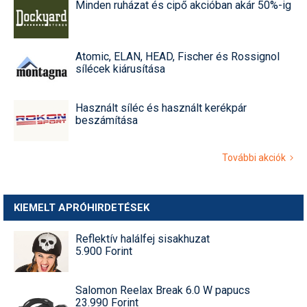
Minden ruházat és cipő akcióban akár 50%-ig
Atomic, ELAN, HEAD, Fischer és Rossignol
sílécek kiárusítása
Használt síléc és használt kerékpár
beszámítása
További akciók
KIEMELT APRÓHIRDETÉSEK
Reflektív halálfej sisakhuzat
5.900 Forint
Salomon Reelax Break 6.0 W papucs
23.990 Forint