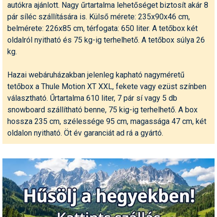
Snowboard
autókra ajánlott. Nagy űrtartalma lehetőséget biztosít akár 8
Az idei nyár újdonságai
Regisztráció
Belépés
Chopokon és a Magas-
Filmajánló
Snowboard
Videóajánlás
Válogatás
pár síléc szállítására is. Külső mérete: 235x90x46 cm,
Pályaszállások
Nyári ajánlatok
Sítáborok oktatással
Cikkek a síoktatásról
Nagykereskedések
Autófelszerelés
Összes ország
Összes ország
Tátrában
Egyéb téli sportok
belmérete: 226x85 cm, térfogata: 650 liter. A tetőbox két
Miért érdemes regisztrálni?
Freeride
Szánkó
Webkamerák
Utazási irodák
Snowboardoktatók
Sífutóüzletek
Korcsolya
oldalról nyitható és 75 kg-ig terhelhető. A tetőbox súlya 26
Hóvihar: több méter friss
Versenyek, versenyzők
hó Chilében és
kg.
Freestyle
Telemark
Argentínában
Sífutásoktatók
Túrasíüzletek
Egyéb termékek
Síelős filmek, videók,
tévéműsorok
Galéria
Túrasí
Hazai webáruházakban jelenleg kapható nagyméretű
Kranjska Gora: végre
Akciók
Új termékek
átadták a négyüléses
tetőbox a Thule Motion XT XXL, fekete vagy ezüst színben
Túrasí és Sífutás
felvonót
Hasznos tanácsok
⬇
Telepítsd alkalmazásként a sielok.hu-t
Termékkereső
választható. Űrtartalma 610 liter, 7 pár sí vagy 5 db
Síelést kiegészítő sportok:
snowboard szállítható benne, 75 kig-ig terhelhető. A box
Kreischberg: kezdődhet az
Havazin
bringa, szörf, stb.
új Rosenkranz-lift építése
hossza 235 cm, szélessége 95 cm, magassága 47 cm, két
Hírek
oldalon nyitható. Öt év garanciát ad rá a gyártó.
Minden egyéb síeléshez
Megnyitott a Riders Park
kapcsolódó téma
Donovalyban
Hírlevél
A honlappal kapcsolatos
Hójelentés
kérdések és válaszok
Hószán
Kötetlen beszélgetések
Hótalp