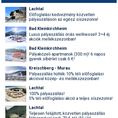
Síruházat
Lachtal
Síszerviz
Előfoglalási kedvezmény közvetlen
pályaszálláson az egész síszezonra!
Sítechnika
Bad Kleinkirchheim
Síugrás
Luxus pályaszállás óriás wellnessel! 3=4 éj
akciók mellékszezonban!
Snowboard
Bad Kleinkirchheim
Snowboardfelszerelés
Pályaközeli apartmanok (300 m)! 6 napos
gyerek síbérlet csak 6 €!
Sportorvos
Kreischberg - Murau
Pályaszállás hütték 10% téli előfoglalási
Szakértők
akcióval közép- és mellékszezonban!
Szánkó
Lachtal
100% pályaszállás!
Szótárak
5% téli előfoglalási akció a teljes síszezonra!
Telemark
Lachtal
Teljesen felújított, közvetlen pályaszállás
Téli sportok