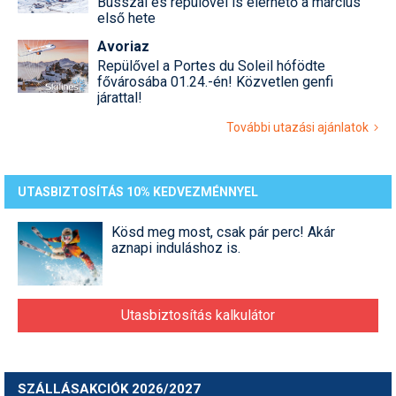
Busszal és repülővel is elérhető a március
Pályázatok
első hete
Avoriaz
Portálinfo
Repülővel a Portes du Soleil hófödte
fővárosába 01.24.-én! Közvetlen genfi
Rajzok
járattal!
Síbérletárak
További utazási ajánlatok
Síbörze
Sícipő
UTASBIZTOSÍTÁS 10% KEDVEZMÉNNYEL
Sífelszerelés
Kösd meg most, csak pár perc! Akár
aznapi induláshoz is.
Sífutás
Síléc
Utasbiztosítás kalkulátor
Símánia
Síoktatás
SZÁLLÁSAKCIÓK 2026/2027