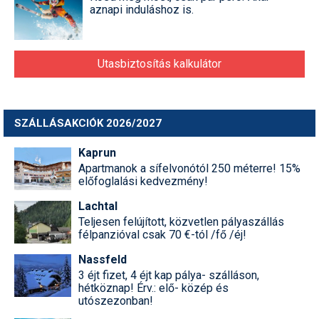
Síruházat
aznapi induláshoz is.
Síszerviz
Sítechnika
Utasbiztosítás kalkulátor
Síugrás
Snowboard
SZÁLLÁSAKCIÓK 2026/2027
Snowboardfelszerelés
Kaprun
Apartmanok a sífelvonótól 250 méterre! 15%
Sportorvos
előfoglalási kedvezmény!
Szakértők
Lachtal
Teljesen felújított, közvetlen pályaszállás
Szánkó
félpanzióval csak 70 €-tól /fő /éj!
Nassfeld
Szótárak
3 éjt fizet, 4 éjt kap pálya- szálláson,
hétköznap! Érv.: elő- közép és
Telemark
utószezonban!
Téli sportok