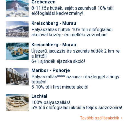
Grebenzen
8-11 fős hütték, saját szaunával! 10% téli
Termékajánló
előfoglalási kedvezmény!
Történelem
Kreischberg - Murau
Pályaszállás hütték 10% téli előfoglalási
Túrasí
akcióval közép- és mellékszezonban!
Kreischberg - Murau
Utasbiztosítás
Újszerű, jacuzzis és szaunás hütték 2 km-re
a lifttől!
Utazási tippek
6+1 ajándék éjszaka akció!
Védőfelszerelés
Maribor - Pohorje
Pályaszállás**** szauna- részleggel a hegy
Wellness
tetején!
5-10% téli first minute akció!
Lachtal
100% pályaszállás!
5% téli előfoglalási akció a teljes síszezonra!
További szállásakciók