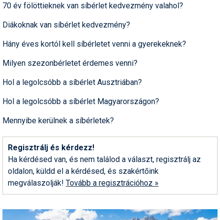
70 év fölöttieknek van síbérlet kedvezmény valahol?
Humor
Diákoknak van síbérlet kedvezmény?
Hütte
Hány éves kortól kell síbérletet venni a gyerekeknek?
Ingatlan
Milyen szezonbérletet érdemes venni?
Interjúk
Hol a legolcsóbb a síbérlet Ausztriában?
Játékok
Hol a legolcsóbb a síbérlet Magyarországon?
Kerékpár
Mennyibe kerülnek a síbérletek?
Korcsolya
Regisztrálj és kérdezz!
Könyvajánló
Ha kérdésed van, és nem találod a választ, regisztrálj az
Magazinok
oldalon, küldd el a kérdésed, és szakértőink
megválaszolják!
Tovább a regisztrációhoz »
Munkavállalás
Olvasnivaló