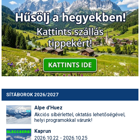
Pályázatok
Portálinfo
Rajzok
Síbérletárak
Síbörze
Sícipő
Sífelszerelés
Sífutás
SÍTÁBOROK 2026/2027
Síléc
Alpe d'Huez
Akciós síbérlettel, oktatás lehetőségével,
Símánia
helyi programokkal várunk!
Síoktatás
Kaprun
2026.10.22 - 2026.10.25