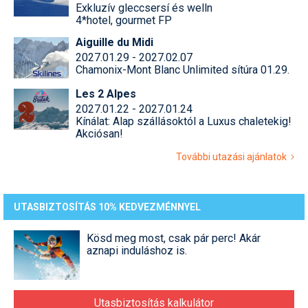
Síruházat
Exkluzív gleccsersí és welln
4*hotel, gourmet FP
Síszerviz
Aiguille du Midi
2027.01.29 - 2027.02.07
Sítechnika
Chamonix-Mont Blanc Unlimited sítúra 01.29.
Síugrás
Les 2 Alpes
2027.01.22 - 2027.01.24
Snowboard
Kínálat: Alap szállásoktól a Luxus chaletekig!
Akciósan!
Snowboardfelszerelés
További utazási ajánlatok
Sportorvos
Szakértők
UTASBIZTOSÍTÁS 10% KEDVEZMÉNNYEL
Szánkó
Kösd meg most, csak pár perc! Akár
aznapi induláshoz is.
Szótárak
Telemark
Utasbiztosítás kalkulátor
Téli sportok