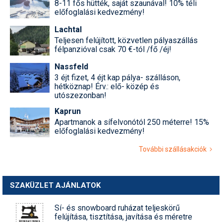
8-11 fős hütték, saját szaunával! 10% téli
előfoglalási kedvezmény!
Lachtal
Teljesen felújított, közvetlen pályaszállás
félpanzióval csak 70 €-tól /fő /éj!
Nassfeld
3 éjt fizet, 4 éjt kap pálya- szálláson,
hétköznap! Érv.: elő- közép és
utószezonban!
Kaprun
Apartmanok a sífelvonótól 250 méterre! 15%
előfoglalási kedvezmény!
További szállásakciók
SZAKÜZLET AJÁNLATOK
Sí- és snowboard ruházat teljeskörű
felújítása, tisztítása, javítása és méretre