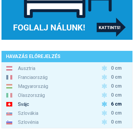
HAVAZÁS ELŐREJELZÉS
0 cm
Ausztria
0 cm
Franciaország
0 cm
Magyarország
0 cm
Olaszország
6 cm
Svájc
0 cm
Szlovákia
0 cm
Szlovénia