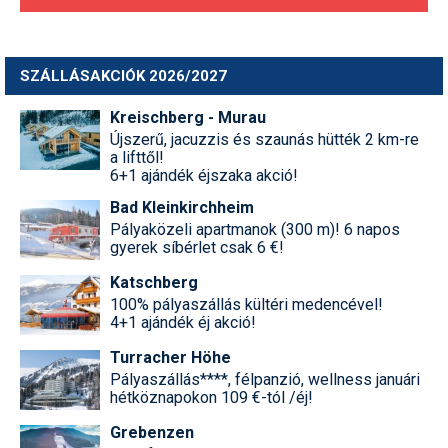
Termékajánló
SZÁLLÁSAKCIÓK 2026/2027
Történelem
Túrasí
Kreischberg - Murau
Újszerű, jacuzzis és szaunás hütték 2 km-re
Utasbiztosítás
a lifttől!
6+1 ajándék éjszaka akció!
Utazási tippek
Bad Kleinkirchheim
Pályaközeli apartmanok (300 m)! 6 napos
Védőfelszerelés
gyerek síbérlet csak 6 €!
Wellness
Katschberg
100% pályaszállás kültéri medencével!
4+1 ajándék éj akció!
Turracher Höhe
Pályaszállás****, félpanzió, wellness januári
hétköznapokon 109 €-tól /éj!
Grebenzen