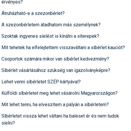
érvényes?
Snowboard
Az idei nyár újdonságai
Regisztráció
Belépés
Chopokon és a Magas-
Filmajánló
Snowboard
Videóajánlás
Válogatás
Pályaszállások
Nyári ajánlatok
Sítáborok oktatással
Cikkek a síoktatásról
Nagykereskedések
Autófelszerelés
Összes ország
Összes ország
Tátrában
Átruházható-e a szezonbérlet?
Egyéb téli sportok
Miért érdemes regisztrálni?
Freeride
Szánkó
Webkamerák
Utazási irodák
Snowboardoktatók
Sífutóüzletek
Korcsolya
A szezonbérletem átadhatom más személynek?
Hóvihar: több méter friss
Versenyek, versenyzők
hó Chilében és
Freestyle
Telemark
Argentínában
Sífutásoktatók
Túrasíüzletek
Egyéb termékek
Szoktak ingyenes síelést is kínálni a síterepek?
Síelős filmek, videók,
tévéműsorok
Galéria
Túrasí
Kranjska Gora: végre
Akciók
Új termékek
Mit tehetek ha elfelejtettem visszaváltani a síbérlet kauciót?
átadták a négyüléses
Túrasí és Sífutás
felvonót
Hasznos tanácsok
⬇
Telepítsd alkalmazásként a sielok.hu-t
Csoportok számára mikor van síbérlet kedvezmény?
Termékkereső
Síelést kiegészítő sportok:
Kreischberg: kezdődhet az
Havazin
Síbérlet vásárlásához szükség van igazolványképre?
bringa, szörf, stb.
új Rosenkranz-lift építése
Hírek
Lehet venni síbérletet SZÉP kártyával?
Minden egyéb síeléshez
Megnyitott a Riders Park
kapcsolódó téma
Donovalyban
Hírlevél
Külföldi síbérletet meg lehet vásárolni Magyarországon?
A honlappal kapcsolatos
Hójelentés
kérdések és válaszok
Mit lehet tenni, ha elveszítem a pályán a síbérletem?
Hószán
Kötetlen beszélgetések
Síbérletet vissza lehet váltani ha baleset ér és nem tudok
síelni?
Hótalp