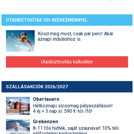
UTASBIZTOSÍTÁS 10% KEDVEZMÉNNYEL
Kösd meg most, csak pár perc! Akár
aznapi induláshoz is.
Utasbiztosítás kalkulátor
SZÁLLÁSAKCIÓK 2026/2027
Obertauern
Hétköznapi sícsomag pályaszálláson!
4 éj + 3 nap sí: 590 €-tól /fő!
Grebenzen
8-11 fős hütték, saját szaunával! 10% téli
előfoglalási kedvezmény!