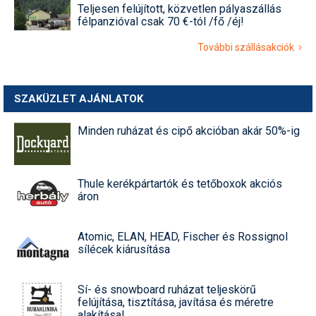
Teljesen felújított, közvetlen pályaszállás
félpanzióval csak 70 €-tól /fő /éj!
További szállásakciók
SZAKÜZLET AJÁNLATOK
Minden ruházat és cipő akcióban akár 50%-ig
Thule kerékpártartók és tetőboxok akciós
áron
Atomic, ELAN, HEAD, Fischer és Rossignol
sílécek kiárusítása
Sí- és snowboard ruházat teljeskörű
felújítása, tisztítása, javítása és méretre
alakítása!