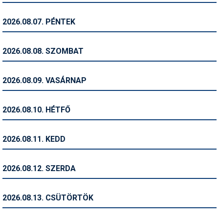
Humor
2026.08.07. PÉNTEK
Hütte
Ingatlan
2026.08.08. SZOMBAT
Interjúk
2026.08.09. VASÁRNAP
Játékok
Kerékpár
2026.08.10. HÉTFŐ
Korcsolya
2026.08.11. KEDD
Könyvajánló
Magazinok
2026.08.12. SZERDA
Munkavállalás
2026.08.13. CSÜTÖRTÖK
Olvasnivaló