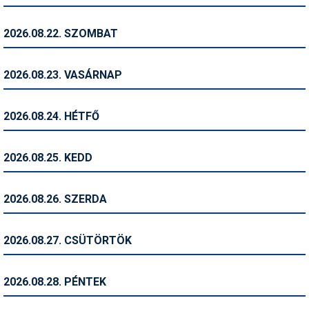
Síruházat
Síszerviz
2026.08.22. SZOMBAT
Sítechnika
2026.08.23. VASÁRNAP
Síugrás
Snowboard
2026.08.24. HÉTFŐ
Snowboardfelszerelés
2026.08.25. KEDD
Sportorvos
Szakértők
2026.08.26. SZERDA
Szánkó
2026.08.27. CSÜTÖRTÖK
Szótárak
Telemark
2026.08.28. PÉNTEK
Téli sportok