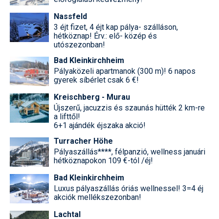
Nassfeld
3 éjt fizet, 4 éjt kap pálya- szálláson,
hétköznap! Érv.: elő- közép és
utószezonban!
Bad Kleinkirchheim
Pályaközeli apartmanok (300 m)! 6 napos
gyerek síbérlet csak 6 €!
Kreischberg - Murau
Újszerű, jacuzzis és szaunás hütték 2 km-re
a lifttől!
6+1 ajándék éjszaka akció!
Turracher Höhe
Pályaszállás****, félpanzió, wellness januári
hétköznapokon 109 €-tól /éj!
Bad Kleinkirchheim
Luxus pályaszállás óriás wellnessel! 3=4 éj
akciók mellékszezonban!
Lachtal