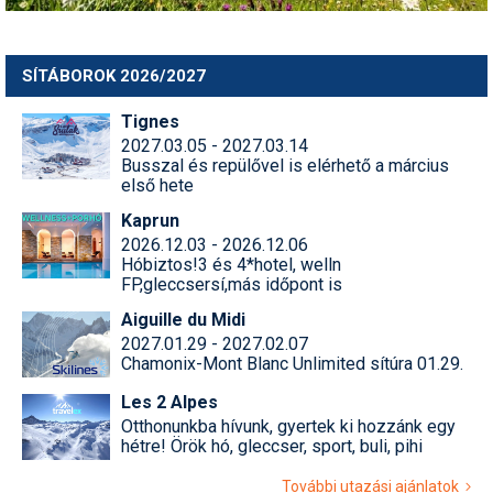
SÍTÁBOROK 2026/2027
Tignes
2027.03.05 - 2027.03.14
Busszal és repülővel is elérhető a március
első hete
Kaprun
2026.12.03 - 2026.12.06
Hóbiztos!3 és 4*hotel, welln
FP,gleccsersí,más időpont is
Aiguille du Midi
2027.01.29 - 2027.02.07
Chamonix-Mont Blanc Unlimited sítúra 01.29.
Les 2 Alpes
Otthonunkba hívunk, gyertek ki hozzánk egy
hétre! Örök hó, gleccser, sport, buli, pihi
További utazási ajánlatok