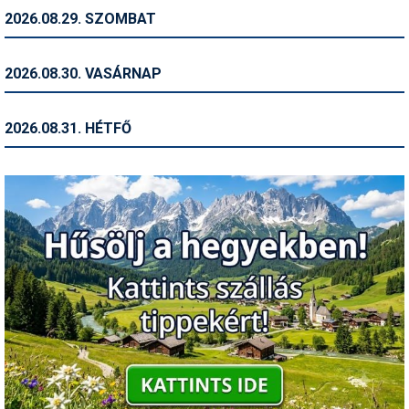
2026.08.29. SZOMBAT
Termékajánló
Történelem
2026.08.30. VASÁRNAP
Túrasí
2026.08.31. HÉTFŐ
Utasbiztosítás
Utazási tippek
Védőfelszerelés
Wellness