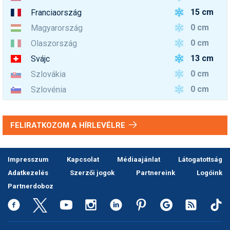
15 cm
Franciaország
0 cm
Magyarország
0 cm
Olaszország
13 cm
Svájc
0 cm
Szlovákia
0 cm
Szlovénia
FELIRATKOZOM A HÍRLEVÉLRE
Impresszum
Kapcsolat
Médiaajánlat
Látogatottság
Adatkezelés
Szerzői jogok
Partnereink
Logóink
Partnerdoboz