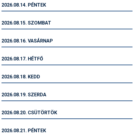
Pályázatok
2026.08.14. PÉNTEK
Portálinfo
2026.08.15. SZOMBAT
Rajzok
Síbérletárak
2026.08.16. VASÁRNAP
Síbörze
2026.08.17. HÉTFŐ
Sícipő
Sífelszerelés
2026.08.18. KEDD
Sífutás
2026.08.19. SZERDA
Síléc
Símánia
2026.08.20. CSÜTÖRTÖK
Síoktatás
2026.08.21. PÉNTEK