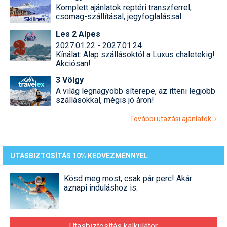
Komplett ajánlatok reptéri transzferrel,
csomag-szállításal, jegyfoglalással.
Les 2 Alpes
2027.01.22 - 2027.01.24
Kínálat: Alap szállásoktól a Luxus chaletekig!
Akciósan!
3 Völgy
A világ legnagyobb síterepe, az itteni legjobb
szállásokkal, mégis jó áron!
További utazási ajánlatok
UTASBIZTOSÍTÁS 10% KEDVEZMÉNNYEL
Kösd meg most, csak pár perc! Akár
aznapi induláshoz is.
Utasbiztosítás kalkulátor