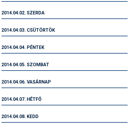
Humor
2014.04.02. SZERDA
Hütte
Ingatlan
2014.04.03. CSÜTÖRTÖK
Interjúk
2014.04.04. PÉNTEK
Játékok
Kerékpár
2014.04.05. SZOMBAT
Korcsolya
2014.04.06. VASÁRNAP
Könyvajánló
Magazinok
2014.04.07. HÉTFŐ
Munkavállalás
2014.04.08. KEDD
Olvasnivaló