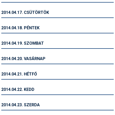
Síruházat
Síszerviz
2014.04.17. CSÜTÖRTÖK
Sítechnika
2014.04.18. PÉNTEK
Síugrás
Snowboard
2014.04.19. SZOMBAT
Snowboardfelszerelés
2014.04.20. VASÁRNAP
Sportorvos
Szakértők
2014.04.21. HÉTFŐ
Szánkó
2014.04.22. KEDD
Szótárak
Telemark
2014.04.23. SZERDA
Téli sportok