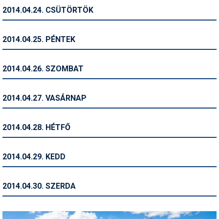
2014.04.24. CSÜTÖRTÖK
Termékajánló
Történelem
2014.04.25. PÉNTEK
Túrasí
2014.04.26. SZOMBAT
Utasbiztosítás
Utazási tippek
2014.04.27. VASÁRNAP
Védőfelszerelés
2014.04.28. HÉTFŐ
Wellness
2014.04.29. KEDD
2014.04.30. SZERDA