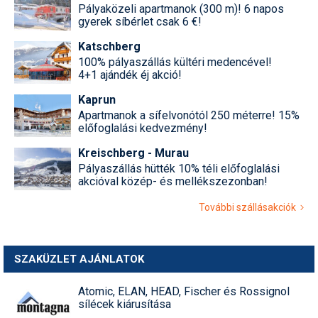
Pályaközeli apartmanok (300 m)! 6 napos
gyerek síbérlet csak 6 €!
Katschberg
100% pályaszállás kültéri medencével!
4+1 ajándék éj akció!
Kaprun
Apartmanok a sífelvonótól 250 méterre! 15%
előfoglalási kedvezmény!
Kreischberg - Murau
Pályaszállás hütték 10% téli előfoglalási
akcióval közép- és mellékszezonban!
További szállásakciók
SZAKÜZLET AJÁNLATOK
Atomic, ELAN, HEAD, Fischer és Rossignol
sílécek kiárusítása