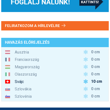
FELIRATKOZOM A HÍRLEVÉLRE
HAVAZÁS ELŐREJELZÉS
0 cm
Ausztria
0 cm
Franciaország
0 cm
Magyarország
0 cm
Olaszország
10 cm
Svájc
0 cm
Szlovákia
0 cm
Szlovénia