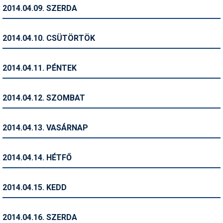
Pályázatok
2014.04.09. SZERDA
Portálinfo
2014.04.10. CSÜTÖRTÖK
Rajzok
Síbérletárak
2014.04.11. PÉNTEK
Síbörze
2014.04.12. SZOMBAT
Sícipő
Sífelszerelés
2014.04.13. VASÁRNAP
Sífutás
2014.04.14. HÉTFŐ
Síléc
Símánia
2014.04.15. KEDD
Síoktatás
2014.04.16. SZERDA