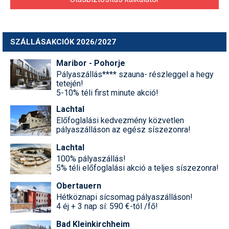
SZÁLLÁSAKCIÓK 2026/2027
Maribor - Pohorje
Pályaszállás**** szauna- részleggel a hegy
tetején!
5-10% téli first minute akció!
Lachtal
Előfoglalási kedvezmény közvetlen
pályaszálláson az egész síszezonra!
Lachtal
100% pályaszállás!
5% téli előfoglalási akció a teljes síszezonra!
Obertauern
Hétköznapi sícsomag pályaszálláson!
4 éj + 3 nap sí: 590 €-tól /fő!
Bad Kleinkirchheim