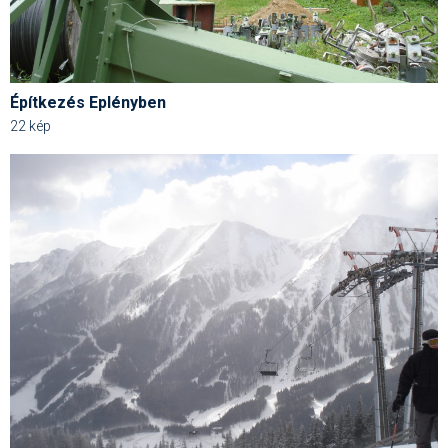
Építkezés Eplényben
22 kép