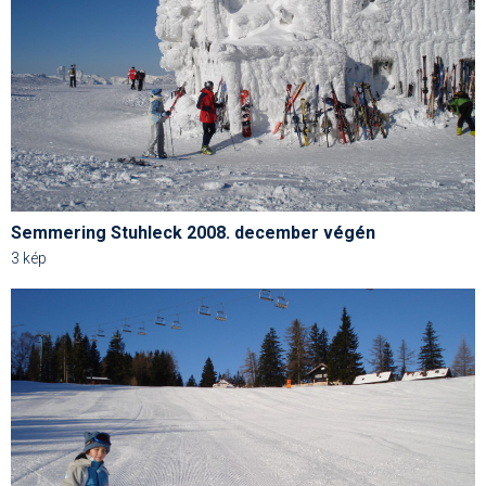
Síruházat
Síszerviz
Sítechnika
Síugrás
Snowboard
Snowboardfelszerelés
Semmering Stuhleck 2008. december végén
3 kép
Sportorvos
Szakértők
Szánkó
Szótárak
Telemark
Téli sportok