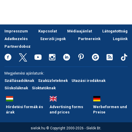
Impresszum
Kapcsolat
Médiaajánlat
Látogatottság
Adatkezelés
Szerzői jogok
Partnereink
Logóink
Partnerdoboz
Megjelenési ajánlatunk:
Szállásadóknak
Szaküzleteknek
Utazási irodáknak
Síiskoláknak
Síoktatóknak
Hirdetési formák és
Advertising forms
Werbeformen und
árak
and prices
Preise
sielok.hu © Copyright 2000-2026 - Síelők Bt.