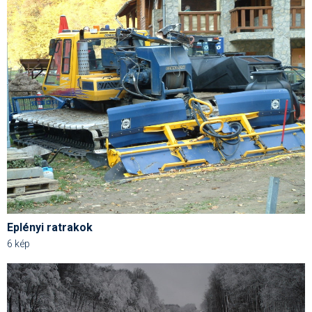
Humor
Hütte
Ingatlan
Interjúk
Játékok
Kerékpár
Korcsolya
Könyvajánló
Eplényi ratrakok
Magazinok
6 kép
Munkavállalás
Olvasnivaló