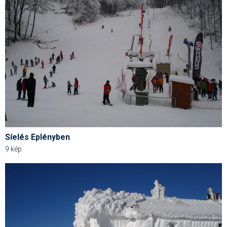
Pályázatok
Portálinfo
Rajzok
Síbérletárak
Síbörze
Sícipő
Sífelszerelés
Síelés Eplényben
Sífutás
9 kép
Síléc
Símánia
Síoktatás