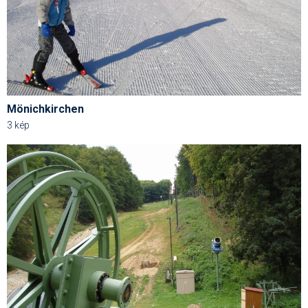
Termékajánló
Történelem
Túrasí
Utasbiztosítás
Mönichkirchen
3 kép
Utazási tippek
Védőfelszerelés
Wellness