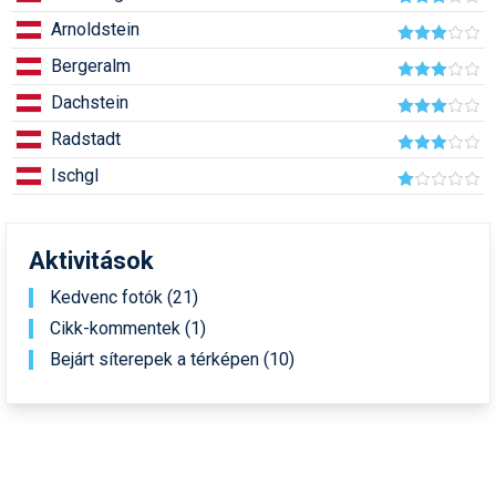
Humor
Arnoldstein
Bergeralm
Hütte
Dachstein
Ingatlan
Radstadt
Interjúk
Ischgl
Játékok
Kerékpár
Aktivitások
Korcsolya
Kedvenc fotók (21)
Cikk-kommentek (1)
Könyvajánló
Bejárt síterepek a térképen (10)
Magazinok
Munkavállalás
Olvasnivaló