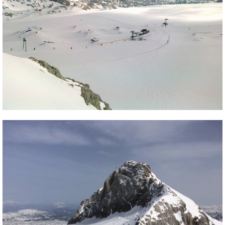
Termékajánló
Történelem
Túrasí
Utasbiztosítás
Utazási tippek
Védőfelszerelés
Wellness