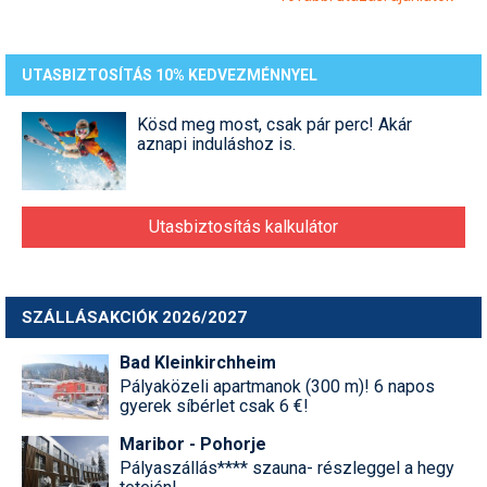
UTASBIZTOSÍTÁS 10% KEDVEZMÉNNYEL
Kösd meg most, csak pár perc! Akár
aznapi induláshoz is.
Utasbiztosítás kalkulátor
SZÁLLÁSAKCIÓK 2026/2027
Bad Kleinkirchheim
Pályaközeli apartmanok (300 m)! 6 napos
gyerek síbérlet csak 6 €!
Maribor - Pohorje
Pályaszállás**** szauna- részleggel a hegy