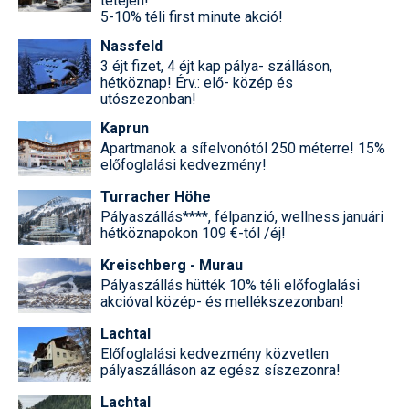
tetején!
5-10% téli first minute akció!
Nassfeld
3 éjt fizet, 4 éjt kap pálya- szálláson,
hétköznap! Érv.: elő- közép és
utószezonban!
Kaprun
Apartmanok a sífelvonótól 250 méterre! 15%
előfoglalási kedvezmény!
Turracher Höhe
Pályaszállás****, félpanzió, wellness januári
hétköznapokon 109 €-tól /éj!
Kreischberg - Murau
Pályaszállás hütték 10% téli előfoglalási
akcióval közép- és mellékszezonban!
Lachtal
Előfoglalási kedvezmény közvetlen
pályaszálláson az egész síszezonra!
Lachtal