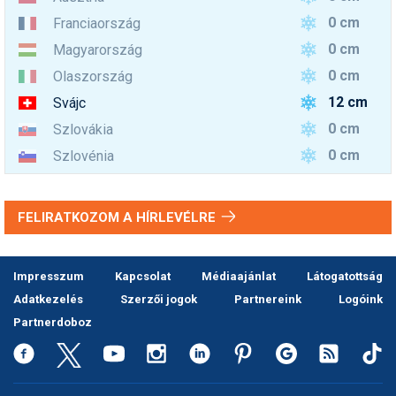
0 cm
Franciaország
0 cm
Magyarország
0 cm
Olaszország
12 cm
Svájc
0 cm
Szlovákia
0 cm
Szlovénia
FELIRATKOZOM A HÍRLEVÉLRE
Impresszum
Kapcsolat
Médiaajánlat
Látogatottság
Adatkezelés
Szerzői jogok
Partnereink
Logóink
Partnerdoboz