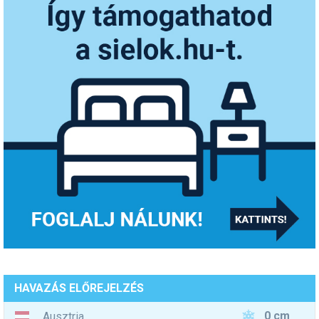
HAVAZÁS ELŐREJELZÉS
0 cm
Ausztria