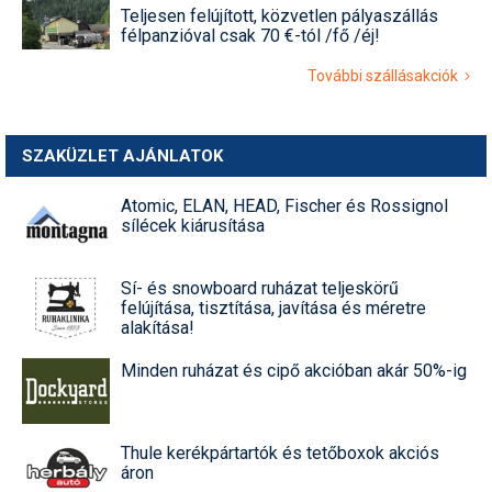
Teljesen felújított, közvetlen pályaszállás
félpanzióval csak 70 €-tól /fő /éj!
További szállásakciók
SZAKÜZLET AJÁNLATOK
Atomic, ELAN, HEAD, Fischer és Rossignol
sílécek kiárusítása
Sí- és snowboard ruházat teljeskörű
felújítása, tisztítása, javítása és méretre
alakítása!
Minden ruházat és cipő akcióban akár 50%-ig
Thule kerékpártartók és tetőboxok akciós
áron