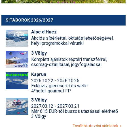
SÍTÁBOROK 2026/2027
Alpe d'Huez
Akciós síbérlettel, oktatás lehetőségével,
helyi programokkal várunk!
3 Völgy
Komplett ajánlatok reptéri transzferrel,
csomag-szállításal, jegyfoglalással.
Kaprun
2026.10.22 - 2026.10.25
Exkluzív gleccsersí és welln
4*hotel, gourmet FP
3 Völgy
2027.03.12 - 2027.03.21
Már 615 EUR-tól buszos utazással elérhető
3 Völgy
További utazási ajánlatok