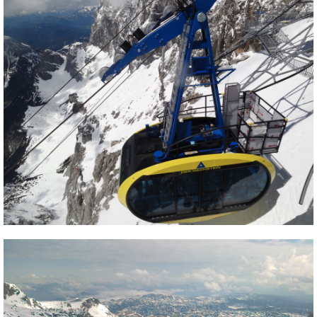
Síruházat
Síszerviz
Sítechnika
Síugrás
Snowboard
Snowboardfelszerelés
Sportorvos
Szakértők
Szánkó
Szótárak
Telemark
Téli sportok