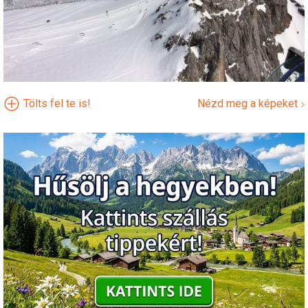
Tölts fel te is!
Nézd meg a képeket