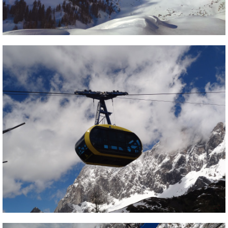
Pályázatok
Portálinfo
Rajzok
Síbérletárak
Síbörze
Sícipő
Sífelszerelés
Sífutás
Síléc
Símánia
Síoktatás