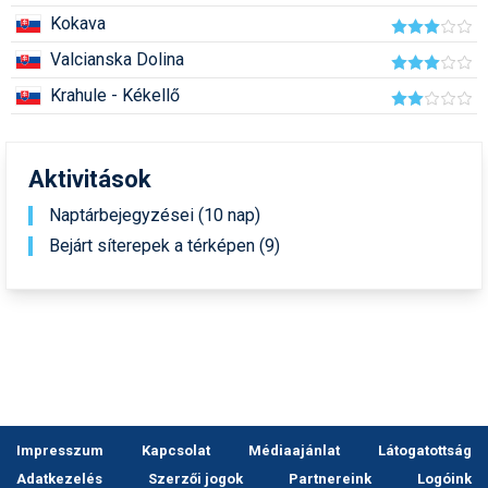
Humor
Kokava
Valcianska Dolina
Hütte
Krahule - Kékellő
Ingatlan
Interjúk
Aktivitások
Játékok
Naptárbejegyzései (10 nap)
Kerékpár
Bejárt síterepek a térképen (9)
Korcsolya
Könyvajánló
Magazinok
Munkavállalás
Impresszum
Kapcsolat
Médiaajánlat
Látogatottság
Olvasnivaló
Adatkezelés
Szerzői jogok
Partnereink
Logóink