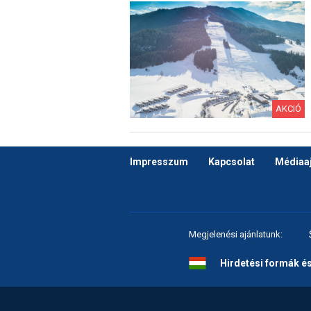
AKCIÓ
Impresszum
Kapcsolat
Médiaaj
Megjelenési ajánlatunk:
Hirdetési formák é