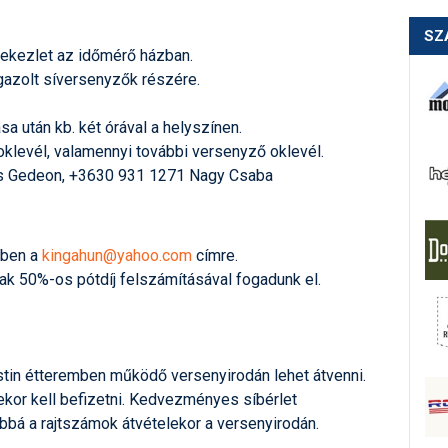
SZ
értekezlet az időmérő házban.
igazolt síversenyzők részére.
sa után kb. két órával a helyszínen.
+ oklevél, valamennyi további versenyző oklevél.
 Gedeon, +3630 931 1271 Nagy Csaba
lben a
kingahun@yahoo.com
címre.
ak 50%-os pótdíj felszámításával fogadunk el.
stin étteremben működő versenyirodán lehet átvenni.
lekor kell befizetni. Kedvezményes síbérlet
ábbá a rajtszámok átvételekor a versenyirodán.