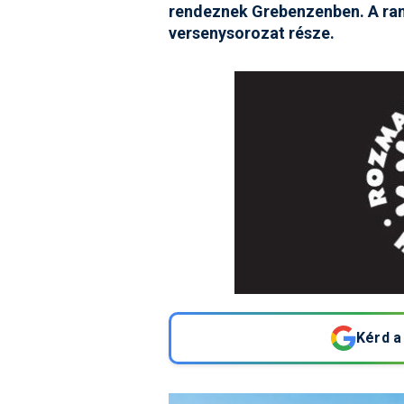
rendeznek Grebenzenben. A ran
versenysorozat része.
Kérd a