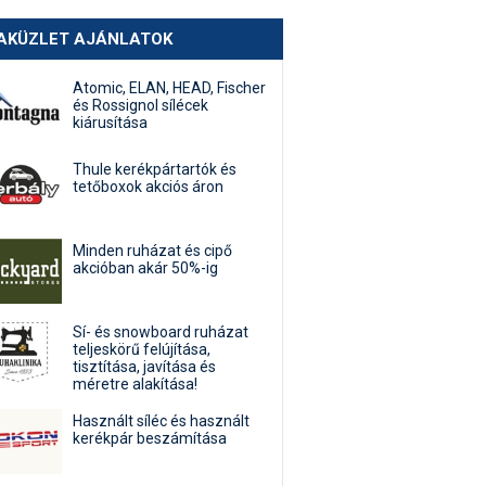
AKÜZLET AJÁNLATOK
Atomic, ELAN, HEAD, Fischer
és Rossignol sílécek
kiárusítása
Thule kerékpártartók és
tetőboxok akciós áron
Minden ruházat és cipő
akcióban akár 50%-ig
Sí- és snowboard ruházat
teljeskörű felújítása,
tisztítása, javítása és
méretre alakítása!
Használt síléc és használt
kerékpár beszámítása