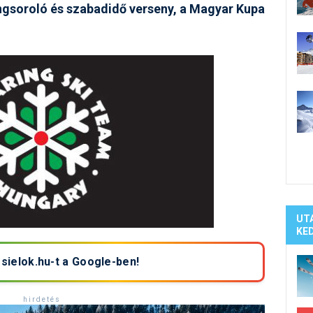
Síelé
gsoroló és szabadidő verseny, a Magyar Kupa
Mind
A ho
Köte
UT
KE
 sielok.hu-t a Google-ben!
h i r d e t é s