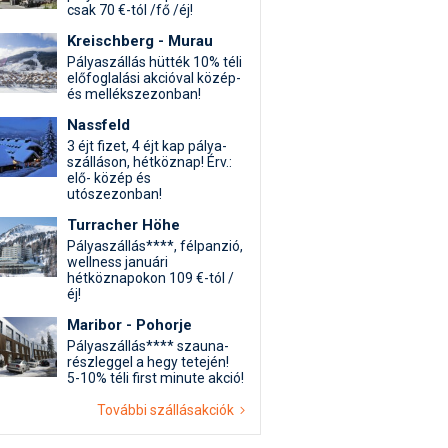
csak 70 €-tól /fő /éj!
Kreischberg - Murau
Pályaszállás hütték 10% téli
előfoglalási akcióval közép-
és mellékszezonban!
Nassfeld
3 éjt fizet, 4 éjt kap pálya-
szálláson, hétköznap! Érv.:
elő- közép és
utószezonban!
Turracher Höhe
Pályaszállás****, félpanzió,
wellness januári
hétköznapokon 109 €-tól /
éj!
Maribor - Pohorje
Pályaszállás**** szauna-
részleggel a hegy tetején!
5-10% téli first minute akció!
További szállásakciók