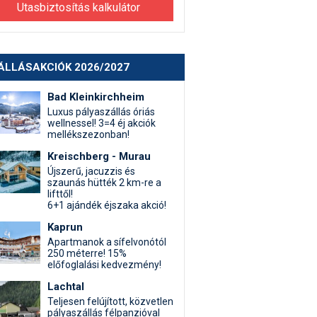
Utasbiztosítás kalkulátor
ÁLLÁSAKCIÓK 2026/2027
Bad Kleinkirchheim
Luxus pályaszállás óriás
wellnessel! 3=4 éj akciók
mellékszezonban!
Kreischberg - Murau
Újszerű, jacuzzis és
szaunás hütték 2 km-re a
lifttől!
6+1 ajándék éjszaka akció!
Kaprun
Apartmanok a sífelvonótól
250 méterre! 15%
előfoglalási kedvezmény!
Lachtal
Teljesen felújított, közvetlen
pályaszállás félpanzióval