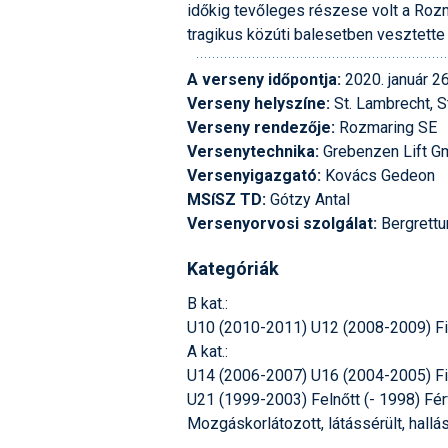
időkig tevőleges részese volt a Rozm
tragikus közúti balesetben vesztette 
A verseny időpontja:
2020. január 26
Verseny helyszíne:
St. Lambrecht, S
Verseny rendezője:
Rozmaring SE
Versenytechnika:
Grebenzen Lift 
Versenyigazgató:
Kovács Gedeon
MSíSZ TD:
Gótzy Antal
Versenyorvosi szolgálat:
Bergrett
Kategóriák
B kat.:
U10 (2010-2011) U12 (2008-2009) Fi
A kat.:
U14 (2006-2007) U16 (2004-2005) Fi
U21 (1999-2003) Felnőtt (- 1998) Férf
Mozgáskorlátozott, látássérült, hallás