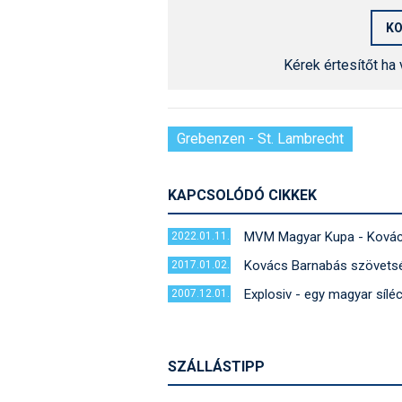
Kérek értesítőt ha
Grebenzen - St. Lambrecht
KAPCSOLÓDÓ CIKKEK
MVM Magyar Kupa - Kovác
2022.01.11.
Kovács Barnabás szövetsé
2017.01.02.
Explosiv - egy magyar sílé
2007.12.01.
SZÁLLÁSTIPP