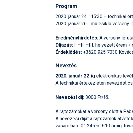
Program
2020. január 24. : 15:30 – technikai 
2020. január 26. : műlesikló verseny 
Eredményhirdetés:
A verseny lefutá
Díjazás:
I. –II. –III. helyezett érem 
Érdeklődés:
+3620 925 7030 Kovács
Nevezés
2020. január 22-ig
elektronikus levé
A technikai értekezleten nevezést cs
Nevezési díj:
3000 Ft/fő.
A rajtszámokat a verseny előtt a Pab
A nevezési díjat a rajtszámok átvéte
vásárolható 01.24-én 9-10 óráig, tov