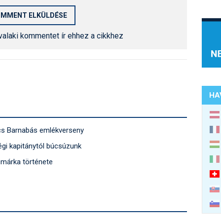
 valaki kommentet ír ehhez a cikkhez
HA
s Barnabás emlékverseny
gi kapitánytól búcsúzunk
cmárka története