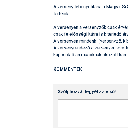
A verseny lebonyolítása a Magyar Sí
történik.
A versenyen a versenyzők csak érvén
csak felelősségi kárra is kiterjedő é
A versenyen mindenki (versenyző, kís
A versenyrendező a versenyen esetle
kapcsolatban másoknak okozott károk
KOMMENTEK
Szólj hozzá, legyél az első!