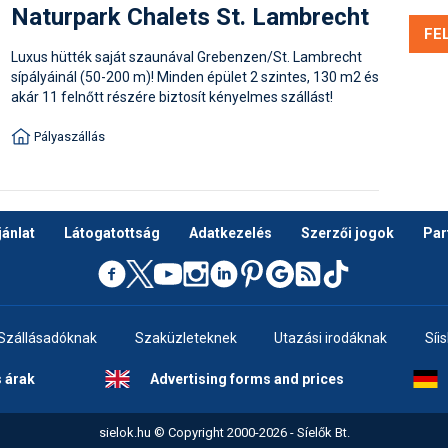
Naturpark Chalets St. Lambrecht
FE
Luxus hütték saját szaunával Grebenzen/St. Lambrecht
sípályáinál (50-200 m)! Minden épület 2 szintes, 130 m2 és
akár 11 felnőtt részére biztosít kényelmes szállást!
Pályaszállás
ánlat
Látogatottság
Adatkezelés
Szerzői jogok
Par
Szállásadóknak
Szaküzleteknek
Utazási irodáknak
Síi
s árak
Advertising forms and prices
sielok.hu © Copyright 2000-2026 - Síelők Bt.