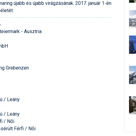
aring újabb és újabb virágzásának. 2017. január 1-én
életét.
.
teiermark - Ausztria
GmbH
ung Grebenzen
ú / Leány
ú / Leány
i / Női
sérült Férfi / Női