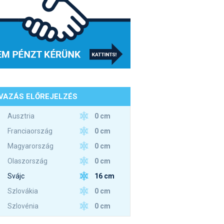
VAZÁS ELŐREJELZÉS
0 cm
Ausztria
0 cm
Franciaország
0 cm
Magyarország
0 cm
Olaszország
16 cm
Svájc
0 cm
Szlovákia
0 cm
Szlovénia