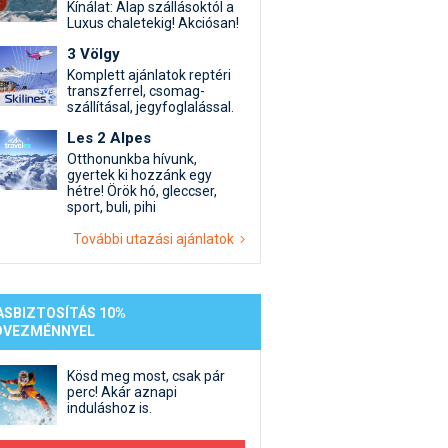
st kiegészítő sportok: bringa, szörf, stb.
Akciók
Új termékek
Kínálat: Alap szállásoktól a
Luxus chaletekig! Akciósan!
en egyéb síeléshez kapcsolódó téma
Termékkereső
3 Völgy
nlappal kapcsolatos kérdések és válaszok
Komplett ajánlatok reptéri
tlen beszélgetések
transzferrel, csomag-
szállításal, jegyfoglalással.
Les 2 Alpes
Otthonunkba hívunk,
gyertek ki hozzánk egy
hétre! Örök hó, gleccser,
sport, buli, pihi
További utazási ajánlatok
ASBIZTOSÍTÁS 10%
DVEZMÉNNYEL
Kösd meg most, csak pár
perc! Akár aznapi
induláshoz is.