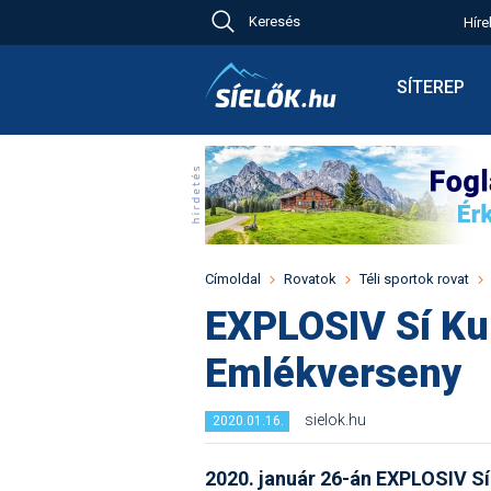
Keresés
Híre
Ch
Bú
SÍTEREP
Pr
Síterepkere
Új
Élménybesz
Ny
Síbérletárak
A
Terepcsopo
Hó
Toplista
Kr
Időjárás előr
Címoldal
Rovatok
Téli sportok rovat
Kr
Havazás előr
EXPLOSIV Sí Ku
M
Webkamerá
Emlékverseny
Fotók
Pályaszállá
sielok.hu
2020.01.16.
2020. január 26-án EXPLOSIV S