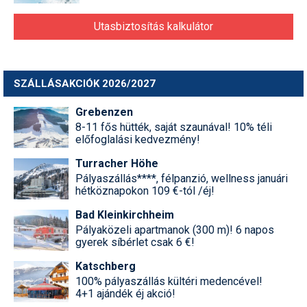
Utasbiztosítás kalkulátor
SZÁLLÁSAKCIÓK 2026/2027
Grebenzen
8-11 fős hütték, saját szaunával! 10% téli
előfoglalási kedvezmény!
Turracher Höhe
Pályaszállás****, félpanzió, wellness januári
hétköznapokon 109 €-tól /éj!
Bad Kleinkirchheim
Pályaközeli apartmanok (300 m)! 6 napos
gyerek síbérlet csak 6 €!
Katschberg
100% pályaszállás kültéri medencével!
4+1 ajándék éj akció!