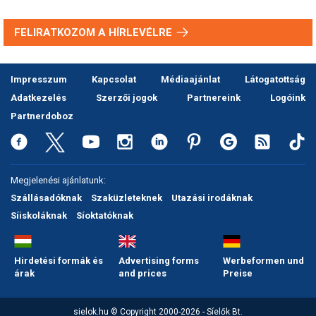
FELIRATKOZOM A HÍRLEVÉLRE
Impresszum
Kapcsolat
Médiaajánlat
Látogatottság
Adatkezelés
Szerzői jogok
Partnereink
Logóink
Partnerdoboz
Megjelenési ajánlatunk:
Szállásadóknak
Szaküzleteknek
Utazási irodáknak
Síiskoláknak
Síoktatóknak
Hirdetési formák és
Advertising forms
Werbeformen und
árak
and prices
Preise
sielok.hu © Copyright 2000-2026 - Síelők Bt.