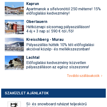
Kaprun
Apartmanok a sífelvonótól 250 méterre! 15%
előfoglalási kedvezmény!
Obertauern
Hétköznapi sícsomag pályaszálláson!
4 éj + 3 nap sí: 590 €-tól /fő!
Kreischberg - Murau
Pályaszállás hütték 10% téli előfoglalási
akcióval közép- és mellékszezonban!
Lachtal
Előfoglalási kedvezmény közvetlen
pályaszálláson az egész síszezonra!
További szállásakciók
SZAKÜZLET AJÁNLATOK
Sí- és snowboard ruházat teljeskörű