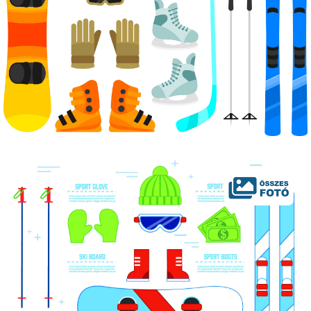
Humor
Hütte
Ingatlan
Interjúk
Játékok
Kerékpár
Korcsolya
Könyvajánló
Magazinok
Munkavállalás
Olvasnivaló