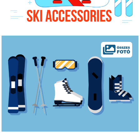
Pályázatok
Portálinfo
Rajzok
Síbérletárak
Síbörze
Sícipő
Sífelszerelés
Sífutás
Síléc
Símánia
Síoktatás