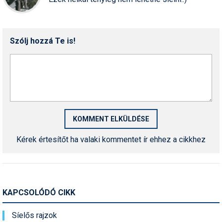
Termékajánló
Történelem
Szólj hozzá Te is!
Túrasí
Utasbiztosítás
Utazási tippek
Védőfelszerelés
Wellness
Kérek értesítőt ha valaki kommentet ír ehhez a cikkhez
KAPCSOLÓDÓ CIKK
Síelős rajzok