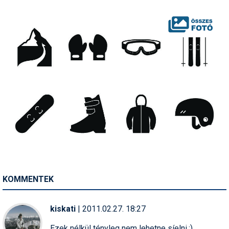
Síruházat
Síszerviz
Sítechnika
Síugrás
Snowboard
Snowboardfelszerelés
Sportorvos
Szakértők
Szánkó
KOMMENTEK
Szótárak
Telemark
kiskati
| 2011.02.27. 18:27
Téli sportok
Ezek nélkül tényleg nem lehetne síelni.:)