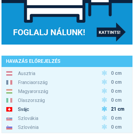
HAVAZÁS ELŐREJELZÉS
0 cm
Ausztria
0 cm
Franciaország
0 cm
Magyarország
0 cm
Olaszország
21 cm
Svájc
0 cm
Szlovákia
0 cm
Szlovénia