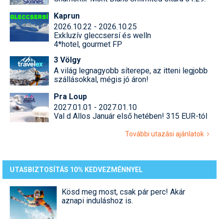
Kaprun
2026.10.22 - 2026.10.25
Exkluzív gleccsersí és welln
4*hotel, gourmet FP
3 Völgy
A világ legnagyobb síterepe, az itteni legjobb
szállásokkal, mégis jó áron!
Pra Loup
2027.01.01 - 2027.01.10
Val d Allos Január első hetében! 315 EUR-tól
További utazási ajánlatok
UTASBIZTOSÍTÁS 10% KEDVEZMÉNNYEL
Kösd meg most, csak pár perc! Akár
aznapi induláshoz is.