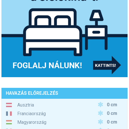
HAVAZÁS ELŐREJELZÉS
0 cm
Ausztria
0 cm
Franciaország
0 cm
Magyarország