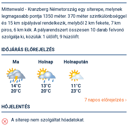
Pályázatok
Mittenwald - Kranzberg Németország egy síterepe, melynek
Portálinfo
legmagasabb pontja 1350 méter. 370 méter szintkülönbséggel
és 15 km sípályával rendelkezik, melyből 2 km fekete, 7 km
Rajzok
piros, 6 km kék. A pályarendszert összesen 10 darab felvonó
szolgálja ki, közülük 1 ülőlift, 9 húzólift.
Síbérletárak
Síbörze
IDŐJÁRÁS ELŐREJELZÉS
Sícipő
Ma
Holnap
Holnapután
Sífelszerelés
Sífutás
14°C
13°C
11°C
20°C
20°C
23°C
Síléc
7 napos előrejelzés
Símánia
HÓJELENTÉS
Síoktatás
A síterep nem szolgáltat hóadatokat.