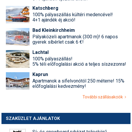
Katschberg
100% pályaszállás kültéri medencével!
4+1 ajándék éj akció!
Bad Kleinkirchheim
Pályaközeli apartmanok (300 m)! 6 napos
gyerek síbérlet csak 6 €!
Lachtal
100% pályaszállás!
5% téli előfoglalási akció a teljes síszezonra!
Kaprun
Apartmanok a sífelvonótól 250 méterre! 15%
előfoglalási kedvezmény!
További szállásakciók
SZAKÜZLET AJÁNLATOK
Sí- és snowboard ruházat teljeskörű