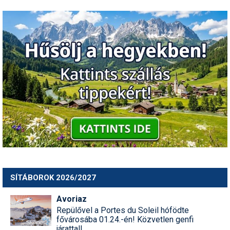
Síruházat
Síszerviz
Sítechnika
Síugrás
Snowboard
Snowboardfelszerelés
Sportorvos
Szakértők
Szánkó
SÍTÁBOROK 2026/2027
Szótárak
Avoriaz
Telemark
Repülővel a Portes du Soleil hófödte
fővárosába 01.24.-én! Közvetlen genfi
Téli sportok
járattal!