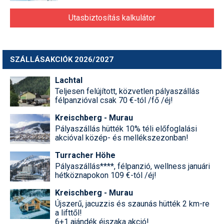
Utasbiztosítás kalkulátor
SZÁLLÁSAKCIÓK 2026/2027
Lachtal
Teljesen felújított, közvetlen pályaszállás
félpanzióval csak 70 €-tól /fő /éj!
Kreischberg - Murau
Pályaszállás hütték 10% téli előfoglalási
akcióval közép- és mellékszezonban!
Turracher Höhe
Pályaszállás****, félpanzió, wellness januári
hétköznapokon 109 €-tól /éj!
Kreischberg - Murau
Újszerű, jacuzzis és szaunás hütték 2 km-re
a lifttől!
6+1 ajándék éjszaka akció!