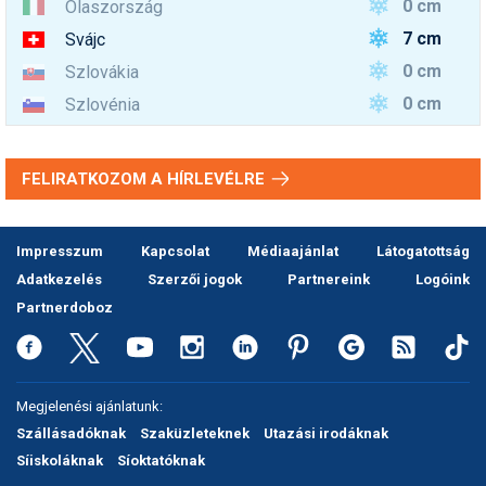
0 cm
Olaszország
7 cm
Svájc
0 cm
Szlovákia
0 cm
Szlovénia
FELIRATKOZOM A HÍRLEVÉLRE
Impresszum
Kapcsolat
Médiaajánlat
Látogatottság
Adatkezelés
Szerzői jogok
Partnereink
Logóink
Partnerdoboz
Megjelenési ajánlatunk:
Szállásadóknak
Szaküzleteknek
Utazási irodáknak
Síiskoláknak
Síoktatóknak