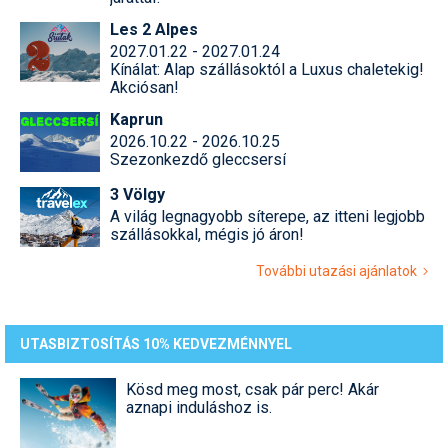
Les 2 Alpes
Termékajánló
2027.01.22 - 2027.01.24
Kínálat: Alap szállásoktól a Luxus chaletekig!
Történelem
Akciósan!
Túrasí
Kaprun
2026.10.22 - 2026.10.25
Utasbiztosítás
Szezonkezdő gleccsersí
3 Völgy
Utazási tippek
A világ legnagyobb síterepe, az itteni legjobb
szállásokkal, mégis jó áron!
Védőfelszerelés
További utazási ajánlatok
Wellness
UTASBIZTOSÍTÁS 10% KEDVEZMÉNNYEL
Kösd meg most, csak pár perc! Akár
aznapi induláshoz is.