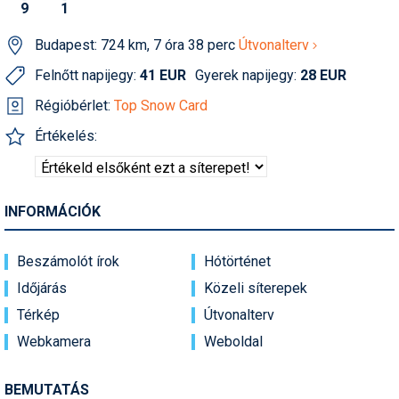
9
1
Humor
Budapest: 724 km, 7 óra 38 perc
Útvonalterv
Hütte
Felnőtt napijegy:
41 EUR
Gyerek napijegy:
28 EUR
Ingatlan
Régióbérlet:
Top Snow Card
Interjúk
Értékelés:
Játékok
Kerékpár
INFORMÁCIÓK
Korcsolya
Beszámolót írok
Hótörténet
Könyvajánló
Időjárás
Közeli síterepek
Magazinok
Térkép
Útvonalterv
Munkavállalás
Webkamera
Weboldal
Olvasnivaló
BEMUTATÁS