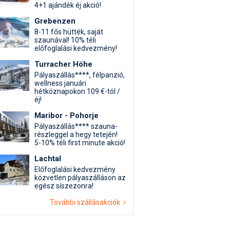
4+1 ajándék éj akció!
Grebenzen
8-11 fős hütték, saját
szaunával! 10% téli
előfoglalási kedvezmény!
Turracher Höhe
Pályaszállás****, félpanzió,
wellness januári
hétköznapokon 109 €-tól /
éj!
Maribor - Pohorje
Pályaszállás**** szauna-
részleggel a hegy tetején!
5-10% téli first minute akció!
Lachtal
Előfoglalási kedvezmény
közvetlen pályaszálláson az
egész síszezonra!
További szállásakciók