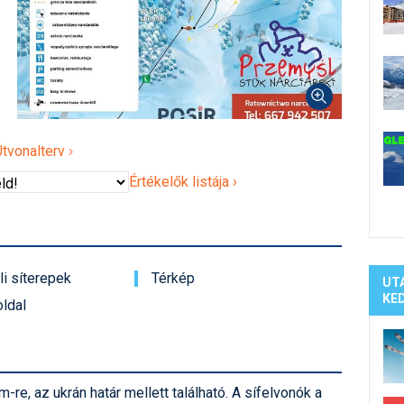
Síelé
Mind
A ho
Köte
Útvonalterv
Értékelők listája ›
i síterepek
Térkép
UT
KE
ldal
e, az ukrán határ mellett található. A sífelvonók a