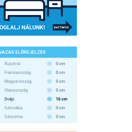
VAZÁS ELŐREJELZÉS
0 cm
Ausztria
0 cm
Franciaország
0 cm
Magyarország
0 cm
Olaszország
16 cm
Svájc
0 cm
Szlovákia
0 cm
Szlovénia