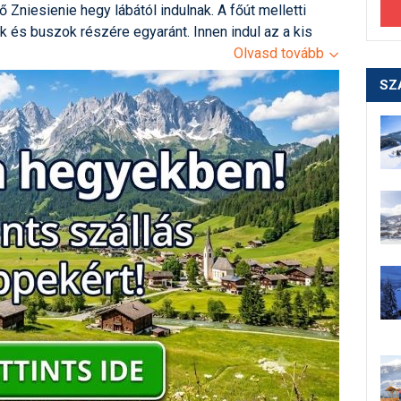
Zniesienie hegy lábától indulnak. A főút melletti
k és buszok részére egyaránt. Innen indul az a kis
t, ami a sípályákhoz szállítja az utasokat fel és
Olvasd tovább
álya). A duplaszékes lift tetejétől indul a 740 méter
SZ
úcsáig szállítja a sízőket. A lift egyik oldalán egy
csúszhatunk le. A csúcsnál található egy kezdőpálya,
m is. A snowboardosokat külön park várja.
így este 9-ig nyitva tartanak.