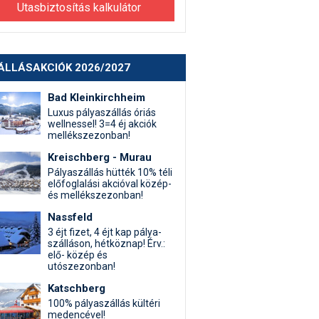
Utasbiztosítás kalkulátor
ÁLLÁSAKCIÓK 2026/2027
Bad Kleinkirchheim
Luxus pályaszállás óriás
wellnessel! 3=4 éj akciók
mellékszezonban!
Kreischberg - Murau
Pályaszállás hütték 10% téli
előfoglalási akcióval közép-
és mellékszezonban!
Nassfeld
3 éjt fizet, 4 éjt kap pálya-
szálláson, hétköznap! Érv.:
elő- közép és
utószezonban!
Katschberg
100% pályaszállás kültéri
medencével!