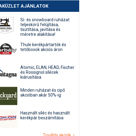
AKÜZLET AJÁNLATOK
Sí- és snowboard ruházat
teljeskörű felújítása,
tisztítása, javítása és
méretre alakítása!
Thule kerékpártartók és
tetőboxok akciós áron
Atomic, ELAN, HEAD, Fischer
és Rossignol sílécek
kiárusítása
Minden ruházat és cipő
akcióban akár 50%-ig
Használt síléc és használt
kerékpár beszámítása
További akciók