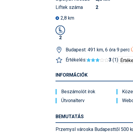
Liftek száma
2
2,8 km
2
Budapest: 491 km, 6 óra 9 perc
Értékelés:
3
(1)
INFORMÁCIÓK
Beszámolót írok
Közel
Útvonalterv
Webo
BEMUTATÁS
Przemysl városka Budapesttől 500 km-r