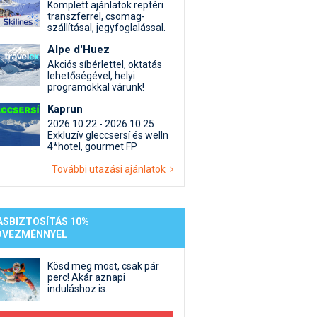
st kiegészítő sportok: bringa, szörf, stb.
Akciók
Új termékek
Komplett ajánlatok reptéri
transzferrel, csomag-
en egyéb síeléshez kapcsolódó téma
Termékkereső
szállításal, jegyfoglalással.
nlappal kapcsolatos kérdések és válaszok
Alpe d'Huez
tlen beszélgetések
Akciós síbérlettel, oktatás
lehetőségével, helyi
programokkal várunk!
Kaprun
2026.10.22 - 2026.10.25
Exkluzív gleccsersí és welln
4*hotel, gourmet FP
További utazási ajánlatok
ASBIZTOSÍTÁS 10%
DVEZMÉNNYEL
Kösd meg most, csak pár
perc! Akár aznapi
induláshoz is.