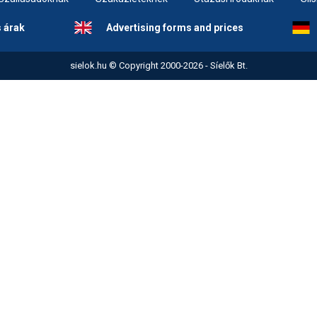
Síelé
Mind
s árak
Advertising forms and prices
A ho
Köte
sielok.hu © Copyright 2000-2026 - Síelők Bt.