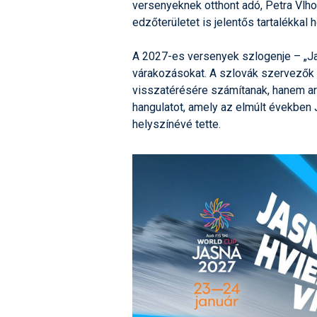
versenyeknek otthont adó, Petra Vlho
edzőterületet is jelentős tartalékkal
A 2027-es versenyek szlogenje – „Jasn
várakozásokat. A szlovák szervezők
visszatérésére számítanak, hanem arr
hangulatot, amely az elmúlt években 
helyszínévé tette.