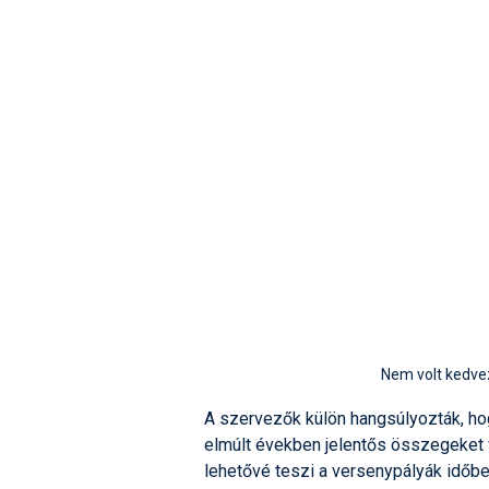
Nem volt kedvez
A szervezők külön hangsúlyozták, ho
elmúlt években jelentős összegeket f
lehetővé teszi a versenypályák időbe