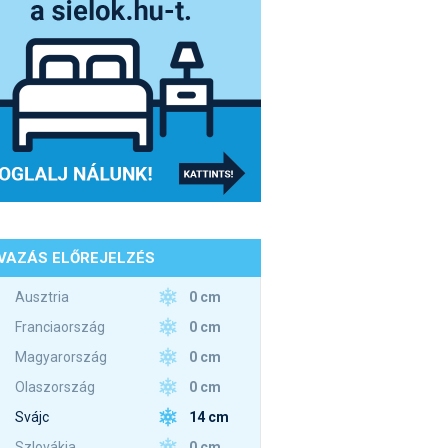
VAZÁS ELŐREJELZÉS
0 cm
Ausztria
0 cm
Franciaország
0 cm
Magyarország
0 cm
Olaszország
14 cm
Svájc
0 cm
Szlovákia