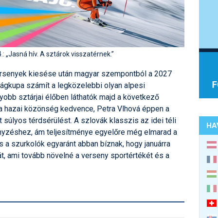
.: „Jasná hív. A sztárok visszatérnek.”
versenyek kiesése után magyar szempontból a 2027
lágkupa számít a legközelebbi olyan alpesi
yobb sztárjai élőben láthatók majd a következő
a hazai közönség kedvence, Petra Vlhová éppen a
súlyos térdsérülést. A szlovák klasszis az idei téli
HA
enyzéshez, ám teljesítménye egyelőre még elmarad a
és a szurkolók egyaránt abban bíznak, hogy januárra
át, ami tovább növelné a verseny sportértékét és a