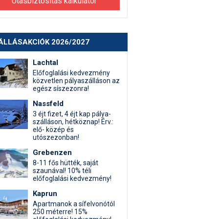
Utasbiztosítás kalkulátor
ÁLLÁSAKCIÓK 2026/2027
Lachtal
Előfoglalási kedvezmény
közvetlen pályaszálláson az
egész síszezonra!
Nassfeld
3 éjt fizet, 4 éjt kap pálya-
szálláson, hétköznap! Érv.:
elő- közép és
utószezonban!
Grebenzen
8-11 fős hütték, saját
szaunával! 10% téli
előfoglalási kedvezmény!
Kaprun
Apartmanok a sífelvonótól
250 méterre! 15%