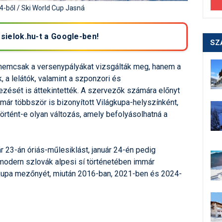
-ből / Ski World Cup Jasná
 sielok.hu-t a Google-ben!
SZ
nemcsak a versenypályákat vizsgálták meg, hanem a
k, a lelátók, valamint a szponzori és
ezését is áttekintették. A szervezők számára előnyt
 már többször is bizonyított Világkupa-helyszínként,
 történt-e olyan változás, amely befolyásolhatná a
r 23-án óriás-műlesiklást, január 24-én pedig
 modern szlovák alpesi sí történetében immár
gkupa mezőnyét, miután 2016-ban, 2021-ben és 2024-