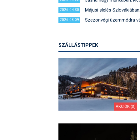
Jasná nagy munkában: kics
Májusi síelés Szlovákiába
2026.04.30.
Szezonvégi üzemmódra vál
2026.03.09.
SZÁLLÁSTIPPEK
AKCIÓK (3)