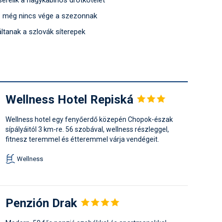
erélik a nagykabinos drótkötelét
n: még nincs vége a szezonnak
tanak a szlovák síterepek
Wellness Hotel
Repiská
Wellness hotel egy fenyőerdő közepén Chopok-észak
sípályáitól 3 km-re. 56 szobával, wellness részleggel,
fitnesz teremmel és étteremmel várja vendégeit.
Wellness
Penzión
Drak