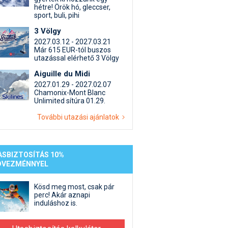
st kiegészítő sportok: bringa, szörf, stb.
Akciók
Új termékek
hétre! Örök hó, gleccser,
en egyéb síeléshez kapcsolódó téma
Termékkereső
sport, buli, pihi
nlappal kapcsolatos kérdések és válaszok
3 Völgy
2027.03.12 - 2027.03.21
tlen beszélgetések
Már 615 EUR-tól buszos
utazással elérhető 3 Völgy
Aiguille du Midi
2027.01.29 - 2027.02.07
Chamonix-Mont Blanc
Unlimited sítúra 01.29.
További utazási ajánlatok
ASBIZTOSÍTÁS 10%
DVEZMÉNNYEL
Kösd meg most, csak pár
perc! Akár aznapi
induláshoz is.