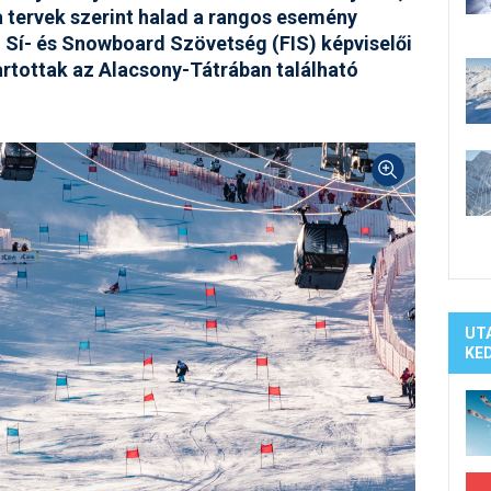
Síelé
a tervek szerint halad a rangos esemény
Mind
 Sí- és Snowboard Szövetség (FIS) képviselői
A ho
artottak az Alacsony-Tátrában található
Köte
UT
KE