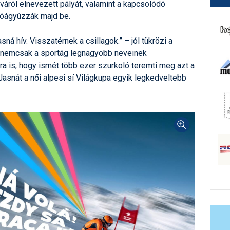
váról elnevezett pályát, valamint a kapcsolódó
 hóágyúzzák majd be.
á hív. Visszatérnek a csillagok.” – jól tükrözi a
 nemcsak a sportág legnagyobb neveinek
a is, hogy ismét több ezer szurkoló teremti meg azt a
Jasnát a női alpesi sí Világkupa egyik legkedveltebb