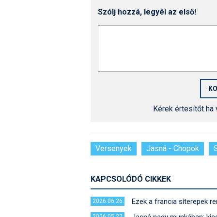
Szólj hozzá, legyél az első!
Kérek értesítőt ha
Versenyek
Jasná - Chopok
KAPCSOLÓDÓ CIKKEK
Ezek a francia síterepek re
2026.06.26.
2026.05.22.