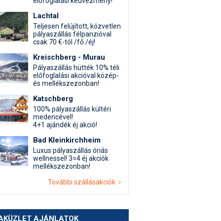
előfoglalási kedvezmény!
Lachtal
Teljesen felújított, közvetlen
pályaszállás félpanzióval
csak 70 €-tól /fő /éj!
Kreischberg - Murau
Pályaszállás hütték 10% téli
előfoglalási akcióval közép-
és mellékszezonban!
Katschberg
100% pályaszállás kültéri
medencével!
4+1 ajándék éj akció!
Bad Kleinkirchheim
Luxus pályaszállás óriás
wellnessel! 3=4 éj akciók
mellékszezonban!
További szállásakciók
AKÜZLET AJÁNLATOK