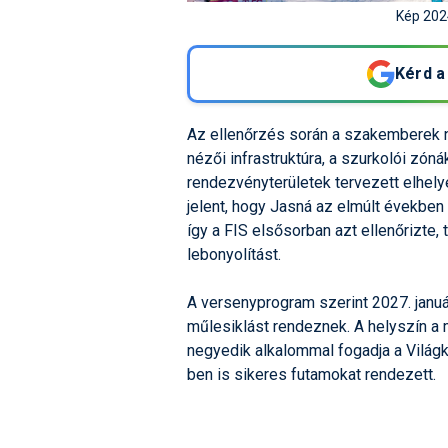
Kép 2024
Kérd a
Az ellenőrzés során a szakemberek 
nézői infrastruktúra, a szurkolói zóná
rendezvényterületek tervezett elhely
jelent, hogy Jasná az elmúlt években
így a FIS elsősorban azt ellenőrizte,
lebonyolítást.
A versenyprogram szerint 2027. januá
műlesiklást rendeznek. A helyszín a
negyedik alkalommal fogadja a Vilá
ben is sikeres futamokat rendezett.