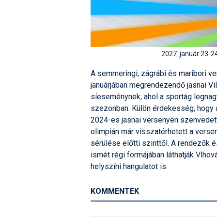
2027. január 23-24
A semmeringi, zágrábi és maribori 
januárjában megrendezendő jasnai Vi
síeseménynek, ahol a sportág legnag
szezonban. Külön érdekesség, hogy 
2024-es jasnai versenyen szenvedett 
olimpián már visszatérhetett a vers
sérülése előtti szinttől. A rendezők 
ismét régi formájában láthatják Vlhov
helyszíni hangulatot is.
KOMMENTEK