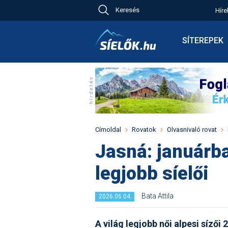
Keresés
Híre
Ch
Bú
SÍTEREPEK
Pr
Síterepkeres
Új
Élménybesz
Ny
Síbérletárak
A
Terepcsopor
Hó
Toplista
Kr
Időjárás előr
Címoldal
Rovatok
Olvasnivaló rovat
Kr
Havazás előr
Jasná: januárba
M
Webkamerák
legjobb síelői
Fotók
Pályaszállás
Bata Attila
2026.06.04.
A világ legjobb női alpesi sízői