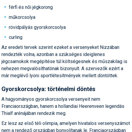
férfi és női jégkorong
műkorcsolya
rövidpályás gyorskorcsolya
curling
Az eredeti tervek szerint ezeket a versenyeket Nizzában
rendezték volna, azonban a szükséges ideiglenes
jégcsarnokok megépítése túl költségesnek és műszakilag is
nehezen megvalósíthatónak bizonyult. A szervezők ezért a
már meglévő lyoni sportlétesítmények mellett döntöttek.
Gyorskorcsolya: történelmi döntés
A hagyományos gyorskorcsolya versenyeit nem
Franciaországban, hanem a hollandiai Heerenveen legendás
Thialf arénájában rendezik meg.
Ez lesz az első téli olimpia, amelyen hivatalos versenyszámot
nem a rendező országban bonyolítanak le. Franciaországban