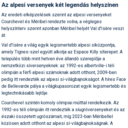
Az alpesi versenyek két legendás helyszínen
Humor
Az eredeti elképzelések szerint az alpesi versenyeket
Hütte
Courchevel és Méribel rendezte volna, a végleges
helyszínterv szerint azonban Méribel helyét Val d'Isère veszi
Ingatlan
át.
Interjúk
Val d'Isère a világ egyik legismertebb alpesi síközpontja,
Játékok
amely Tignes-szel együtt alkotja az Espace Killy síterepet. A
település több mint hetven éve állandó szereplője a
Kerékpár
nemzetközi síversenyeknek: az 1992-es albertville-i téli
olimpián a férfi alpesi számoknak adott otthont, 2009-ben
Korcsolya
pedig itt rendezték az alpesi sí-világbajnokságot. A híres Face
Könyvajánló
de Bellevarde pálya a világkupasorozat egyik legismertebb és
legtechnikásabb lejtője.
Magazinok
Courchevel szintén komoly olimpiai múlttal rendelkezik. Az
Munkavállalás
1992-es téli olimpián itt rendezték a síugróversenyeket és az
északi összetett ugrószámait, míg 2023-ban Méribellel
Olvasnivaló
közösen adott otthont az alpesi sí-világbajnokságnak. A