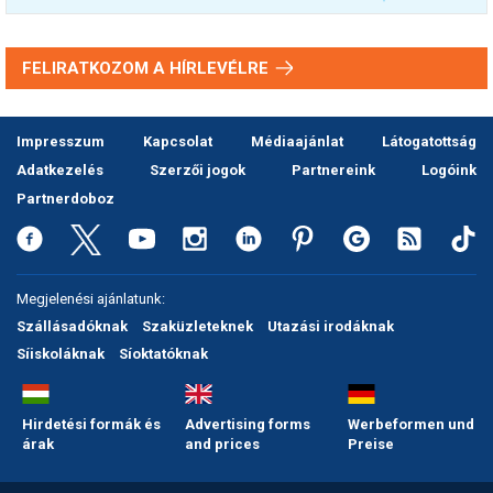
FELIRATKOZOM A HÍRLEVÉLRE
Impresszum
Kapcsolat
Médiaajánlat
Látogatottság
Adatkezelés
Szerzői jogok
Partnereink
Logóink
Partnerdoboz
Megjelenési ajánlatunk:
Szállásadóknak
Szaküzleteknek
Utazási irodáknak
Síiskoláknak
Síoktatóknak
Hirdetési formák és
Advertising forms
Werbeformen und
árak
and prices
Preise