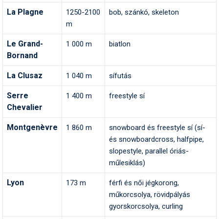
La Plagne
1250-2100
bob, szánkó, skeleton
m
Le Grand-
1 000 m
biatlon
Bornand
La Clusaz
1 040 m
sífutás
Serre
1 400 m
freestyle sí
Chevalier
Montgenèvre
1 860 m
snowboard és freestyle sí (sí-
és snowboardcross, halfpipe,
slopestyle, parallel óriás-
műlesiklás)
Lyon
173 m
férfi és női jégkorong,
műkorcsolya, rövidpályás
gyorskorcsolya, curling