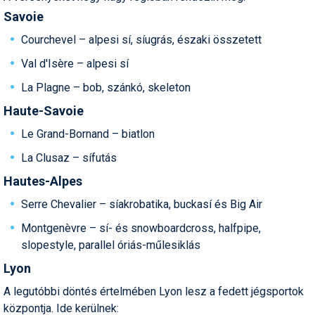
Savoie
Termékajánló
Courchevel – alpesi sí, síugrás, északi összetett
Történelem
Val d'Isère – alpesi sí
Túrasí
La Plagne – bob, szánkó, skeleton
Utasbiztosítás
Haute-Savoie
Le Grand-Bornand – biatlon
Utazási tippek
La Clusaz – sífutás
Védőfelszerelés
Hautes-Alpes
Wellness
Serre Chevalier – síakrobatika, buckasí és Big Air
Montgenèvre – sí- és snowboardcross, halfpipe,
slopestyle, parallel óriás-műlesiklás
Lyon
A legutóbbi döntés értelmében Lyon lesz a fedett jégsportok
központja. Ide kerülnek: