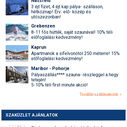
Nassfeld
3 éjt fizet, 4 éjt kap pálya- szálláson,
hétköznap! Érv.: elő- közép és
utószezonban!
Grebenzen
8-11 fős hütték, saját szaunával! 10% téli
előfoglalási kedvezmény!
Kaprun
Apartmanok a sífelvonótól 250 méterre! 15%
előfoglalási kedvezmény!
Maribor - Pohorje
Pályaszállás**** szauna- részleggel a hegy
tetején!
5-10% téli first minute akció!
További szállásakciók
SZAKÜZLET AJÁNLATOK