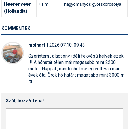
Heerenveen
≈1 m
hagyományos gyorskorcsolya
(Hollandia)
KOMMENTEK
molnarf
| 2026.07.10. 09:43
Szerintem , alacsony+déli fekvésű helyek ezek
!!! A hóhatár télen már magasabb mint 2200
méter. Nappal , mindenhol meleg volt-van már
évek óta. Örök hó határ : magasabb mint 3000 m
itt.
Szólj hozzá Te is!