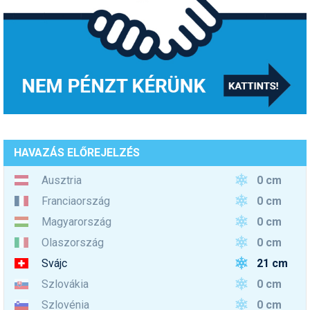
HAVAZÁS ELŐREJELZÉS
0 cm
Ausztria
0 cm
Franciaország
0 cm
Magyarország
0 cm
Olaszország
21 cm
Svájc
0 cm
Szlovákia
0 cm
Szlovénia