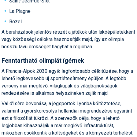
Saint-Jean-de-Sixt
La Plagne
Bozel
A beruházások jelentős részét a játékok után lakóépületekként
vagy közösségi célokra hasznosítják majd, így az olimpia
hosszú távú örökséget hagyhat a régióban.
Fenntartható olimpiát ígérnek
A Francia-Alpok 2030 egyik legfontosabb célkitűzése, hogy a
lehető legkevesebb új sportlétesítmény épüljön. A legtöbb
verseny már meglévő, világkupák és világbajnokságok
rendezésére is alkalmas helyszíneken zajlik majd.
Val d'Isère bevonása, a jégsportok Lyonba költöztetése,
valamint a gyorskorcsolya hollandiai megrendezése egyaránt
ezt a filozófiát tükrözi. A szervezők célja, hogy a lehető
legjobban kihasználják a már meglévő infrastruktúrát,
miközben csökkentik a költségeket és a környezeti terhelést.