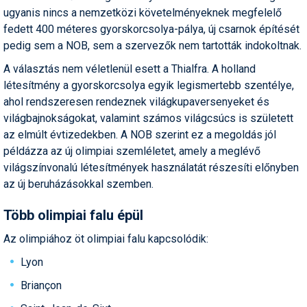
ugyanis nincs a nemzetközi követelményeknek megfelelő
fedett 400 méteres gyorskorcsolya-pálya, új csarnok építését
pedig sem a NOB, sem a szervezők nem tartották indokoltnak.
A választás nem véletlenül esett a Thialfra. A holland
létesítmény a gyorskorcsolya egyik legismertebb szentélye,
ahol rendszeresen rendeznek világkupaversenyeket és
világbajnokságokat, valamint számos világcsúcs is született
az elmúlt évtizedekben. A NOB szerint ez a megoldás jól
példázza az új olimpiai szemléletet, amely a meglévő
világszínvonalú létesítmények használatát részesíti előnyben
az új beruházásokkal szemben.
Több olimpiai falu épül
Az olimpiához öt olimpiai falu kapcsolódik:
Lyon
Briançon