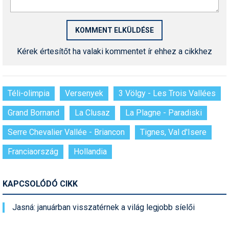
Kérek értesítőt ha valaki kommentet ír ehhez a cikkhez
Téli-olimpia
Versenyek
3 Völgy - Les Trois Vallées
Grand Bornand
La Clusaz
La Plagne - Paradiski
Serre Chevalier Vallée - Briancon
Tignes, Val d'Isere
Franciaország
Hollandia
KAPCSOLÓDÓ CIKK
Jasná: januárban visszatérnek a világ legjobb síelői