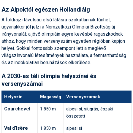
Az Alpoktól egészen Hollandiáig
A földrajzi távolság első látásra szokatlannak tűnhet,
ugyanakkor jól jelzi a Nemzetközi Olimpiai Bizottság új
irányvonalát: a jövő olimpiáin egyre kevésbé ragaszkodnak
ahhoz, hogy minden versenyszám egyetlen régióban kapjon
helyet. Sokkal fontosabb szempont lett a meglévő
világszínvonalú létesítmények használata, a fenntarthatóság
és az indokolatlan beruházások elkerülése.
A 2030-as téli olimpia helyszínei és
versenyszámai
Helyszín
Magasság
Versenyszámok
Courchevel
1 850 m
alpesi sí, síugrás, északi
összetett
Val d'Isère
1 850 m
alpesi sí