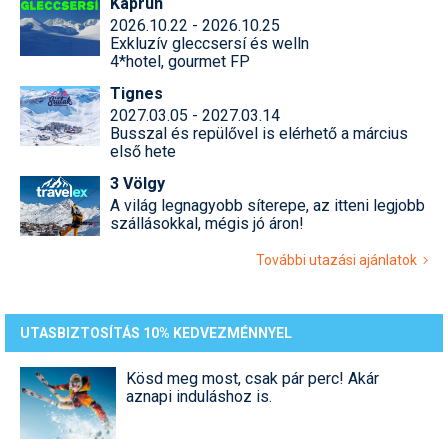
Kaprun
2026.10.22 - 2026.10.25
Exkluzív gleccsersí és welln
4*hotel, gourmet FP
Tignes
2027.03.05 - 2027.03.14
Busszal és repülővel is elérhető a március
első hete
3 Völgy
A világ legnagyobb síterepe, az itteni legjobb
szállásokkal, mégis jó áron!
További utazási ajánlatok
UTASBIZTOSÍTÁS 10% KEDVEZMÉNNYEL
Kösd meg most, csak pár perc! Akár
aznapi induláshoz is.