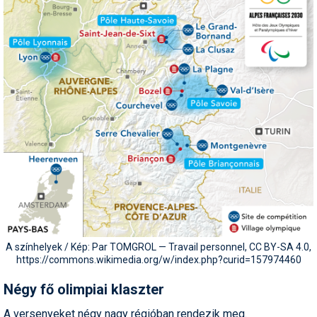
Síruházat
Síszerviz
Sítechnika
Síugrás
Snowboard
Snowboardfelszerelés
Sportorvos
Szakértők
Szánkó
A színhelyek / Kép: Par TOMGROL — Travail personnel, CC BY-SA 4.0,
Szótárak
https://commons.wikimedia.org/w/index.php?curid=157974460
Telemark
Négy fő olimpiai klaszter
A versenyeket négy nagy régióban rendezik meg.
Téli sportok