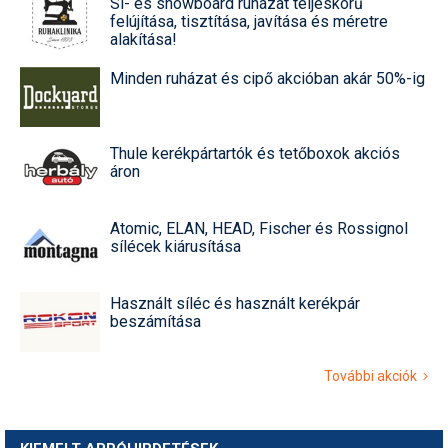
Sí- és snowboard ruházat teljeskörű
felújítása, tisztítása, javítása és méretre
alakítása!
Minden ruházat és cipő akcióban akár 50%-ig
Thule kerékpártartók és tetőboxok akciós
áron
Atomic, ELAN, HEAD, Fischer és Rossignol
sílécek kiárusítása
Használt síléc és használt kerékpár
beszámítása
További akciók