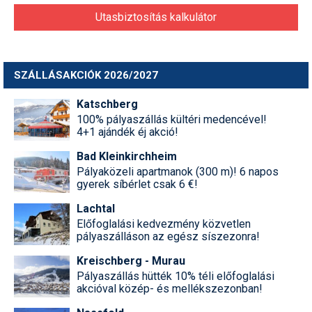
Utasbiztosítás kalkulátor
SZÁLLÁSAKCIÓK 2026/2027
Katschberg
100% pályaszállás kültéri medencével!
4+1 ajándék éj akció!
Bad Kleinkirchheim
Pályaközeli apartmanok (300 m)! 6 napos
gyerek síbérlet csak 6 €!
Lachtal
Előfoglalási kedvezmény közvetlen
pályaszálláson az egész síszezonra!
Kreischberg - Murau
Pályaszállás hütték 10% téli előfoglalási
akcióval közép- és mellékszezonban!