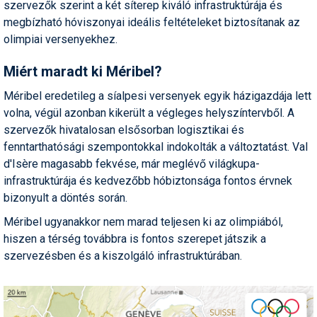
szervezők szerint a két síterep kiváló infrastruktúrája és
Pályázatok
megbízható hóviszonyai ideális feltételeket biztosítanak az
Portálinfo
olimpiai versenyekhez.
Rajzok
Miért maradt ki Méribel?
Síbérletárak
Méribel eredetileg a síalpesi versenyek egyik házigazdája lett
volna, végül azonban kikerült a végleges helyszíntervből. A
Síbörze
szervezők hivatalosan elsősorban logisztikai és
fenntarthatósági szempontokkal indokolták a változtatást. Val
Sícipő
d'Isère magasabb fekvése, már meglévő világkupa-
Sífelszerelés
infrastruktúrája és kedvezőbb hóbiztonsága fontos érvnek
bizonyult a döntés során.
Sífutás
Méribel ugyanakkor nem marad teljesen ki az olimpiából,
Síléc
hiszen a térség továbbra is fontos szerepet játszik a
szervezésben és a kiszolgáló infrastruktúrában.
Símánia
Síoktatás