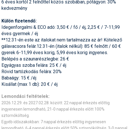
6 éves kortól 2 felnőttel közös szobában, pótágyon: 30%
kedvezmény
Külön fizetendő:
Idegenforgalmi & ECO adó: 3,50 € / fő / éj, 2,25 € / 7-11,99
éves gyermek / éj
**12.31-én este az italokat nem tartalmazza az ár! Kötelező
gálavacsora felár.12.31-én (italok nélkül): 85 € felnőtt / 60 €
gyerek 6-11,99 éves korig, 5,99 éves korig ingyenes.
Belépés a szaunarészlegbe: 26 €
Egyágyas szoba felára: 25 € / éj
Rövid tartózkodás felára: 20%
Babaágy: 15 € /éj
Kisállat (max 1 db): 20 € / éj
Lemondási feltételek:
2026.12.29. és 2027.02.28. között: 22 nappal érkezés előttig
ingyenesen lemondható, 21-0 nappal érkezés előtt 100%
sztornóköltség.
Egyéb időszakokban: 7 nappal érkezés előttig ingyenesen
lemondható, 6-4 nappal érkezés előtt 50% sztornóköltség, 3-0 nappal