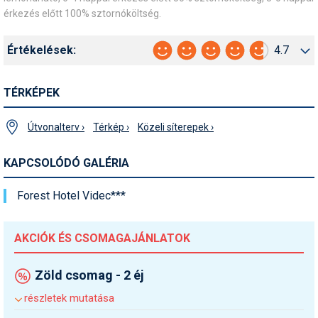
érkezés előtt 100% sztornóköltség.
Értékelések:
4.7
TÉRKÉPEK
Útvonalterv ›
Térkép ›
Közeli síterepek ›
KAPCSOLÓDÓ GALÉRIA
Forest Hotel Videc***
AKCIÓK ÉS CSOMAGAJÁNLATOK
Zöld csomag - 2 éj
részletek mutatása