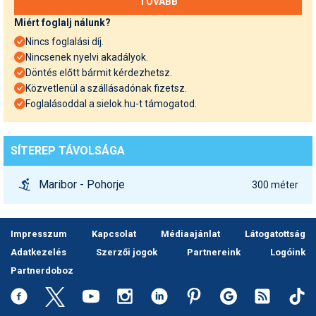
Miért foglalj nálunk?
Nincs foglalási díj.
Nincsenek nyelvi akadályok.
Döntés előtt bármit kérdezhetsz.
Közvetlenül a szállásadónak fizetsz.
Foglalásoddal a sielok.hu-t támogatod.
SÍTEREP TÁVOLSÁGA
Maribor - Pohorje
300 méter
Impresszum
Kapcsolat
Médiaajánlat
Látogatottság
Adatkezelés
Szerzői jogok
Partnereink
Logóink
Partnerdoboz