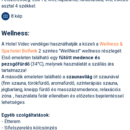
Pályázatok
asztal 4 székkel.
Portálinfo
8 kép
Rajzok
Wellness:
Síbérletárak
A Hotel Videc vendégei használhatják a közeli a
Wellness &
Síbörze
Spa hotel Bolfenk
2 szintes "WellNest" wellness részlegét.
Első emeleten található egy
fűtött medence és
Sícipő
pezsgőfürdő
(34°C), melynek használatát a szállás ára
tartalmazza!
Sífelszerelés
A második emeleten található a
szaunavilág
öt szaunával
(finn szauna, törökfürdő, aromafürdő, színterápiás szauna,
Sífutás
jégbarlang, kneipp fürdő és masszázsmedence, relaxációs
zóna. , használata felár ellenében és előzetes bejelentéssel
Síléc
lehetséges.
Símánia
Egyéb szolgáltatások:
Síoktatás
- Étterem
- Sífelszerelés kölcsönzés