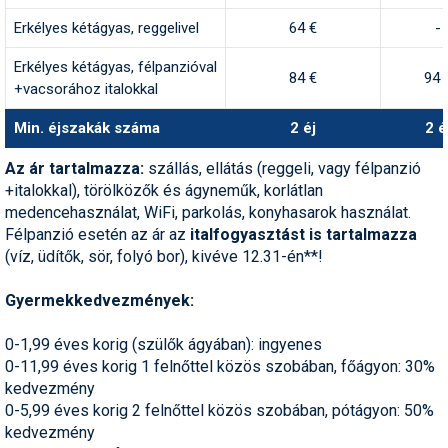
Erkélyes kétágyas, reggelivel
64 €
-
Termékajánló
Erkélyes kétágyas, félpanzióval
Történelem
84 €
94 
+vacsorához italokkal
Túrasí
Min. éjszakák száma
2 éj
2 é
Utasbiztosítás
Az ár tartalmazza:
szállás, ellátás (reggeli, vagy félpanzió
+italokkal), törölközők és ágyneműk, korlátlan
Utazási tippek
medencehasználat, WiFi, parkolás, konyhasarok használat.
Félpanzió esetén az ár az
italfogyasztást is tartalmazza
Védőfelszerelés
(víz, üdítők, sör, folyó bor), kivéve 12.31-én**!
Wellness
Gyermekkedvezmények:
0-1,99 éves korig (szülők ágyában): ingyenes
0-11,99 éves korig 1 felnőttel közös szobában, főágyon: 30%
kedvezmény
0-5,99 éves korig 2 felnőttel közös szobában, pótágyon: 50%
kedvezmény