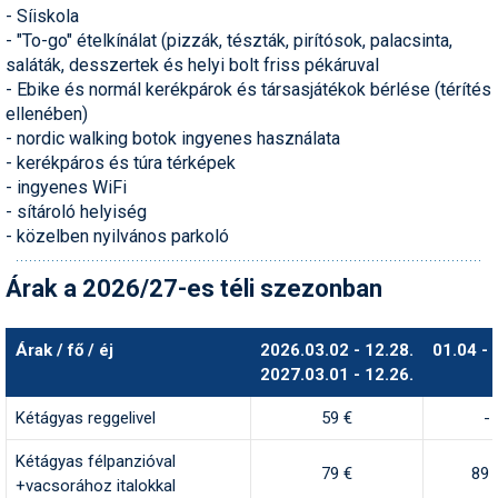
Síruházat
- Síiskola
- "To-go" ételkínálat (pizzák, tészták, pirítósok, palacsinta,
Síszerviz
saláták, desszertek és helyi bolt friss pékáruval
- Ebike és normál kerékpárok és társasjátékok bérlése (térítés
Sítechnika
ellenében)
Síugrás
- nordic walking botok ingyenes használata
- kerékpáros és túra térképek
Snowboard
- ingyenes WiFi
- sítároló helyiség
Snowboardfelszerelés
- közelben nyilvános parkoló
Sportorvos
Árak a 2026/27-es téli szezonban
Szakértők
Árak / fő / éj
2026.03.02 - 12.28.
01.04 - 
Szánkó
2027.03.01 - 12.26.
Szótárak
Kétágyas reggelivel
59 €
-
Telemark
Kétágyas félpanzióval
79 €
89 
+vacsorához italokkal
Téli sportok