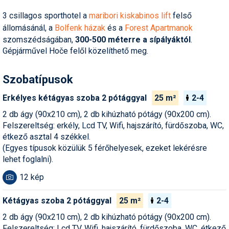
Humor
3 csillagos sporthotel a
maribori kiskabinos lift
felső
állomásánál, a
Bolfenk házak
és a
Forest Apartmanok
Hütte
szomszédságában,
300-500 méterre a sípályáktól
.
Gépjárművel Hoče felől közelíthető meg.
Ingatlan
Interjúk
Szobatípusok
Játékok
Erkélyes kétágyas szoba 2 pótággyal
25 m²
2-4
Kerékpár
2 db ágy (90x210 cm), 2 db kihúzható pótágy (90x200 cm).
Felszereltség: erkély, Lcd TV, Wifi, hajszárító, fürdőszoba, WC,
Korcsolya
étkező asztal 4 székkel.
(Egyes típusok közülük 5 férőhelyesek, ezeket lekérésre
Könyvajánló
lehet foglalni).
Magazinok
12 kép
Munkavállalás
Kétágyas szoba 2 pótággyal
25 m²
2-4
Olvasnivaló
2 db ágy (90x210 cm), 2 db kihúzható pótágy (90x200 cm).
Felszereltség: Lcd TV, Wifi, hajszárító, fürdőszoba, WC, étkező