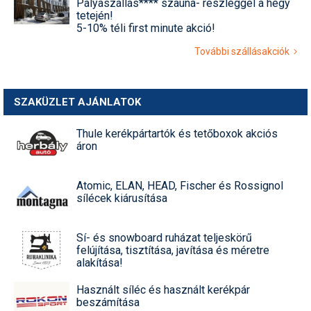
Pályaszállás**** szauna- részleggel a hegy
tetején!
5-10% téli first minute akció!
További szállásakciók
SZAKÜZLET AJÁNLATOK
Thule kerékpártartók és tetőboxok akciós
áron
Atomic, ELAN, HEAD, Fischer és Rossignol
sílécek kiárusítása
Sí- és snowboard ruházat teljeskörű
felújítása, tisztítása, javítása és méretre
alakítása!
Használt síléc és használt kerékpár
beszámítása