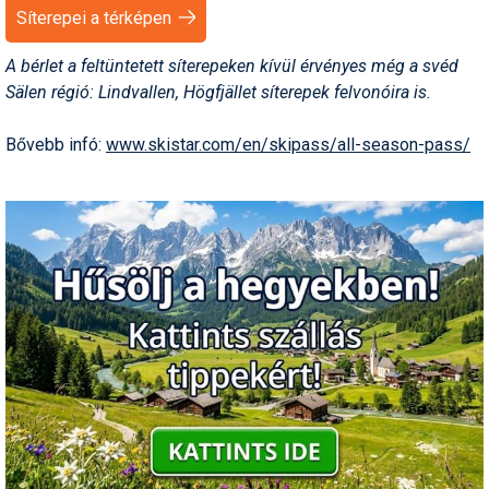
Síterepei a térképen
Humor
A bérlet a feltüntetett síterepeken kívül érvényes még a svéd
Hütte
Sälen régió: Lindvallen, Högfjället síterepek felvonóira is.
Ingatlan
Bővebb infó:
www.skistar.com/en/skipass/all-season-pass/
Interjúk
Játékok
Kerékpár
Korcsolya
Könyvajánló
Magazinok
Munkavállalás
Olvasnivaló