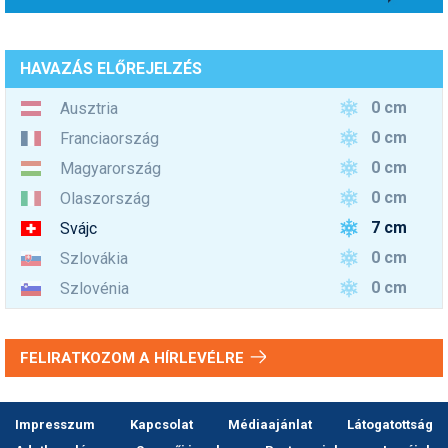
HAVAZÁS ELŐREJELZÉS
0 cm
Ausztria
0 cm
Franciaország
0 cm
Magyarország
0 cm
Olaszország
7 cm
Svájc
0 cm
Szlovákia
0 cm
Szlovénia
FELIRATKOZOM A HÍRLEVÉLRE
Impresszum
Kapcsolat
Médiaajánlat
Látogatottság