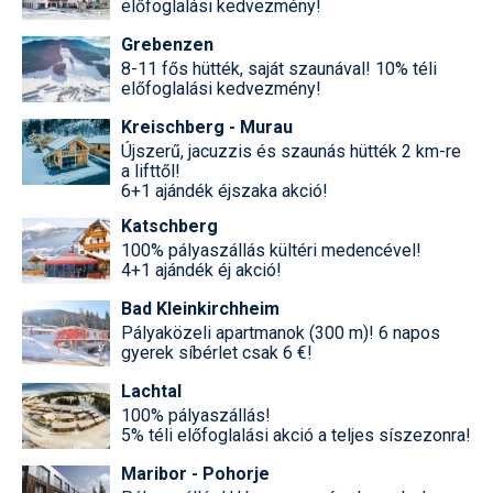
előfoglalási kedvezmény!
Termékajánló
Grebenzen
8-11 fős hütték, saját szaunával! 10% téli
Történelem
előfoglalási kedvezmény!
Kreischberg - Murau
Túrasí
Újszerű, jacuzzis és szaunás hütték 2 km-re
a lifttől!
Utasbiztosítás
6+1 ajándék éjszaka akció!
Utazási tippek
Katschberg
100% pályaszállás kültéri medencével!
Védőfelszerelés
4+1 ajándék éj akció!
Wellness
Bad Kleinkirchheim
Pályaközeli apartmanok (300 m)! 6 napos
gyerek síbérlet csak 6 €!
Lachtal
100% pályaszállás!
5% téli előfoglalási akció a teljes síszezonra!
Maribor - Pohorje