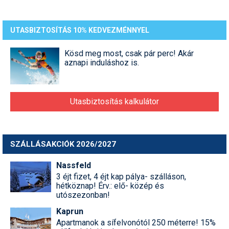
Síruházat
Síszerviz
UTASBIZTOSÍTÁS 10% KEDVEZMÉNNYEL
Sítechnika
Kösd meg most, csak pár perc! Akár
aznapi induláshoz is.
Síugrás
Snowboard
Utasbiztosítás kalkulátor
Snowboardfelszerelés
Sportorvos
SZÁLLÁSAKCIÓK 2026/2027
Szakértők
Nassfeld
Szánkó
3 éjt fizet, 4 éjt kap pálya- szálláson,
hétköznap! Érv.: elő- közép és
Szótárak
utószezonban!
Telemark
Kaprun
Apartmanok a sífelvonótól 250 méterre! 15%
Téli sportok