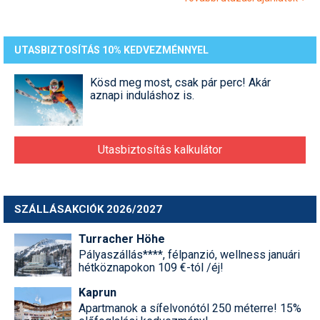
Síruházat
Síszerviz
UTASBIZTOSÍTÁS 10% KEDVEZMÉNNYEL
Sítechnika
Kösd meg most, csak pár perc! Akár
Síugrás
aznapi induláshoz is.
Snowboard
Snowboardfelszerelés
Utasbiztosítás kalkulátor
Sportorvos
Szakértők
SZÁLLÁSAKCIÓK 2026/2027
Szánkó
Turracher Höhe
Pályaszállás****, félpanzió, wellness januári
Szótárak
hétköznapokon 109 €-tól /éj!
Telemark
Kaprun
Apartmanok a sífelvonótól 250 méterre! 15%
Téli sportok