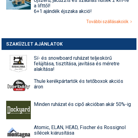
Újszerű, jacuzzis és szaunás hütték 2 km-re
a lifttől!
6+1 ajándék éjszaka akció!
További szállásakciók
SZAKÜZLET AJÁNLATOK
Sí- és snowboard ruházat teljeskörű
felújítása, tisztítása, javítása és méretre
alakítása!
Thule kerékpártartók és tetőboxok akciós
áron
Minden ruházat és cipő akcióban akár 50%-ig
Atomic, ELAN, HEAD, Fischer és Rossignol
sílécek kiárusítása