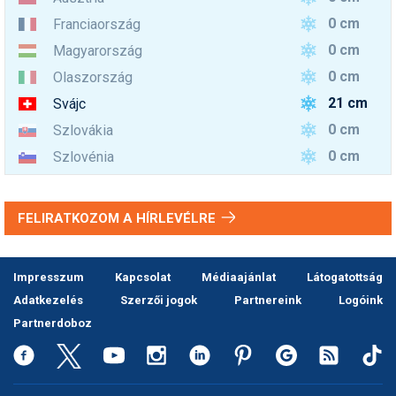
0 cm
Franciaország
0 cm
Magyarország
0 cm
Olaszország
21 cm
Svájc
0 cm
Szlovákia
0 cm
Szlovénia
FELIRATKOZOM A HÍRLEVÉLRE
Impresszum
Kapcsolat
Médiaajánlat
Látogatottság
Adatkezelés
Szerzői jogok
Partnereink
Logóink
Partnerdoboz