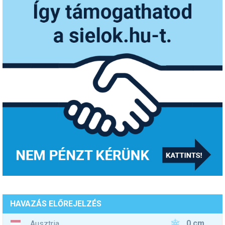
HAVAZÁS ELŐREJELZÉS
0 cm
Ausztria