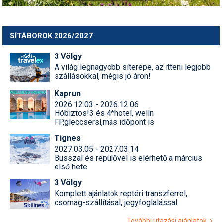
Pályázatok
Portálinfo
SÍTÁBOROK 2026/2027
Rajzok
3 Völgy
Síbérletárak
A világ legnagyobb síterepe, az itteni legjobb
szállásokkal, mégis jó áron!
Síbörze
Kaprun
2026.12.03 - 2026.12.06
Sícipő
Hóbiztos!3 és 4*hotel, welln
FP,gleccsersí,más időpont is
Sífelszerelés
Tignes
Sífutás
2027.03.05 - 2027.03.14
Busszal és repülővel is elérhető a március
Síléc
első hete
3 Völgy
Símánia
Komplett ajánlatok reptéri transzferrel,
csomag-szállításal, jegyfoglalással.
Síoktatás
További utazási ajánlatok