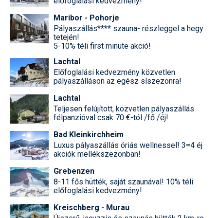
előfoglalási kedvezmény!
Maribor - Pohorje
Termékajánló
Pályaszállás**** szauna- részleggel a hegy
tetején!
Történelem
5-10% téli first minute akció!
Túrasí
Lachtal
Előfoglalási kedvezmény közvetlen
Utasbiztosítás
pályaszálláson az egész síszezonra!
Utazási tippek
Lachtal
Teljesen felújított, közvetlen pályaszállás
Védőfelszerelés
félpanzióval csak 70 €-tól /fő /éj!
Bad Kleinkirchheim
Wellness
Luxus pályaszállás óriás wellnessel! 3=4 éj
akciók mellékszezonban!
Grebenzen
8-11 fős hütték, saját szaunával! 10% téli
előfoglalási kedvezmény!
Kreischberg - Murau