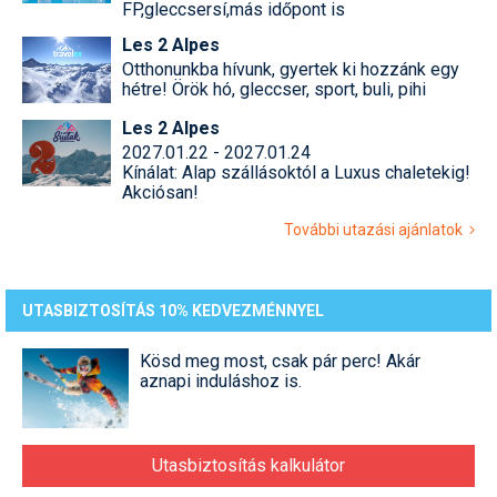
FP,gleccsersí,más időpont is
Pályázatok
Les 2 Alpes
Portálinfo
Otthonunkba hívunk, gyertek ki hozzánk egy
hétre! Örök hó, gleccser, sport, buli, pihi
Rajzok
Les 2 Alpes
Síbérletárak
2027.01.22 - 2027.01.24
Kínálat: Alap szállásoktól a Luxus chaletekig!
Síbörze
Akciósan!
További utazási ajánlatok
Sícipő
Sífelszerelés
UTASBIZTOSÍTÁS 10% KEDVEZMÉNNYEL
Sífutás
Kösd meg most, csak pár perc! Akár
Síléc
aznapi induláshoz is.
Símánia
Síoktatás
Utasbiztosítás kalkulátor