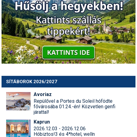
Humor
Hütte
Ingatlan
Interjúk
Játékok
Kerékpár
Korcsolya
SÍTÁBOROK 2026/2027
Könyvajánló
Avoriaz
Repülővel a Portes du Soleil hófödte
Magazinok
fővárosába 01.24.-én! Közvetlen genfi
járattal!
Munkavállalás
Kaprun
2026.12.03 - 2026.12.06
Olvasnivaló
Hóbiztos!3 és 4*hotel, welln