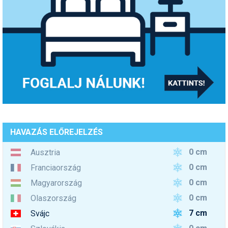
HAVAZÁS ELŐREJELZÉS
0 cm
Ausztria
0 cm
Franciaország
0 cm
Magyarország
0 cm
Olaszország
7 cm
Svájc