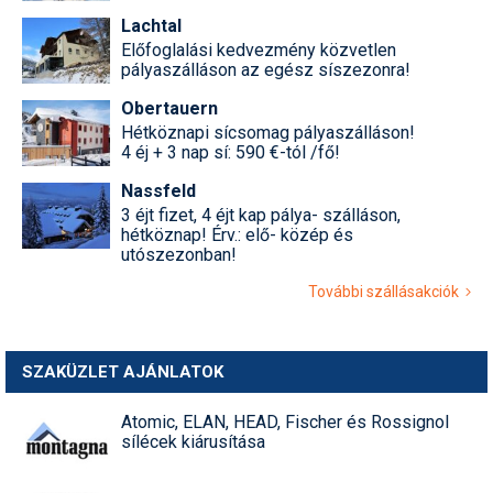
Lachtal
Termékajánló
Előfoglalási kedvezmény közvetlen
pályaszálláson az egész síszezonra!
Történelem
Obertauern
Túrasí
Hétköznapi sícsomag pályaszálláson!
4 éj + 3 nap sí: 590 €-tól /fő!
Utasbiztosítás
Nassfeld
3 éjt fizet, 4 éjt kap pálya- szálláson,
Utazási tippek
hétköznap! Érv.: elő- közép és
utószezonban!
Védőfelszerelés
További szállásakciók
Wellness
SZAKÜZLET AJÁNLATOK
Atomic, ELAN, HEAD, Fischer és Rossignol
sílécek kiárusítása