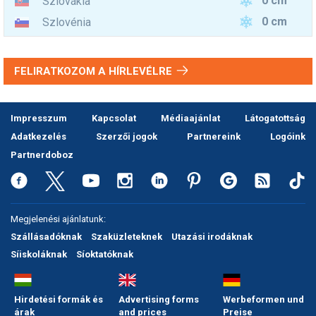
0 cm
Szlovákia
0 cm
Szlovénia
FELIRATKOZOM A HÍRLEVÉLRE
Impresszum
Kapcsolat
Médiaajánlat
Látogatottság
Adatkezelés
Szerzői jogok
Partnereink
Logóink
Partnerdoboz
Megjelenési ajánlatunk:
Szállásadóknak
Szaküzleteknek
Utazási irodáknak
Síiskoláknak
Síoktatóknak
Hirdetési formák és
Advertising forms
Werbeformen und
árak
and prices
Preise