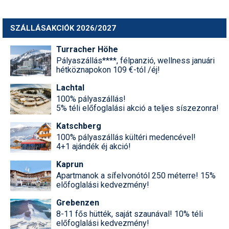
Síruházat
Síszerviz
SZÁLLÁSAKCIÓK 2026/2027
Sítechnika
Turracher Höhe
Pályaszállás****, félpanzió, wellness januári
Síugrás
hétköznapokon 109 €-tól /éj!
Snowboard
Lachtal
100% pályaszállás!
Snowboardfelszerelés
5% téli előfoglalási akció a teljes síszezonra!
Sportorvos
Katschberg
100% pályaszállás kültéri medencével!
Szakértők
4+1 ajándék éj akció!
Kaprun
Szánkó
Apartmanok a sífelvonótól 250 méterre! 15%
előfoglalási kedvezmény!
Szótárak
Grebenzen
Telemark
8-11 fős hütték, saját szaunával! 10% téli
előfoglalási kedvezmény!
Téli sportok