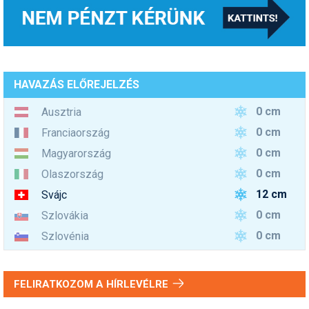
HAVAZÁS ELŐREJELZÉS
0 cm
Ausztria
0 cm
Franciaország
0 cm
Magyarország
0 cm
Olaszország
12 cm
Svájc
0 cm
Szlovákia
0 cm
Szlovénia
FELIRATKOZOM A HÍRLEVÉLRE