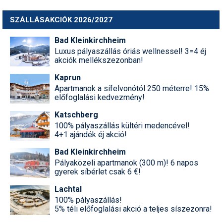
Síruházat
SZÁLLÁSAKCIÓK 2026/2027
Síszerviz
Bad Kleinkirchheim
Sítechnika
Luxus pályaszállás óriás wellnessel! 3=4 éj
akciók mellékszezonban!
Síugrás
Kaprun
Snowboard
Apartmanok a sífelvonótól 250 méterre! 15%
előfoglalási kedvezmény!
Snowboardfelszerelés
Katschberg
Sportorvos
100% pályaszállás kültéri medencével!
4+1 ajándék éj akció!
Szakértők
Bad Kleinkirchheim
Szánkó
Pályaközeli apartmanok (300 m)! 6 napos
gyerek síbérlet csak 6 €!
Szótárak
Lachtal
100% pályaszállás!
Telemark
5% téli előfoglalási akció a teljes síszezonra!
Téli sportok