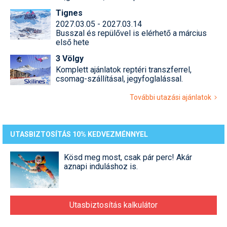
Pályázatok
Tignes
2027.03.05 - 2027.03.14
Portálinfo
Busszal és repülővel is elérhető a március
első hete
Rajzok
3 Völgy
Síbérletárak
Komplett ajánlatok reptéri transzferrel,
csomag-szállításal, jegyfoglalással.
Síbörze
További utazási ajánlatok
Sícipő
Sífelszerelés
UTASBIZTOSÍTÁS 10% KEDVEZMÉNNYEL
Sífutás
Kösd meg most, csak pár perc! Akár
aznapi induláshoz is.
Síléc
Símánia
Utasbiztosítás kalkulátor
Síoktatás