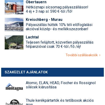
Obertauern
Hétköznapi sícsomag pályaszálláson!
Termékajánló
4 éj + 3 nap sí: 590 €-tól /fő!
Történelem
Kreischberg - Murau
Pályaszállás hütték 10% téli előfoglalási
Túrasí
akcióval közép- és mellékszezonban!
Utasbiztosítás
Lachtal
Teljesen felújított, közvetlen pályaszállás
Utazási tippek
félpanzióval csak 70 €-tól /fő /éj!
További szállásakciók
Védőfelszerelés
Wellness
SZAKÜZLET AJÁNLATOK
Atomic, ELAN, HEAD, Fischer és Rossignol
sílécek kiárusítása
Thule kerékpártartók és tetőboxok akciós
áron