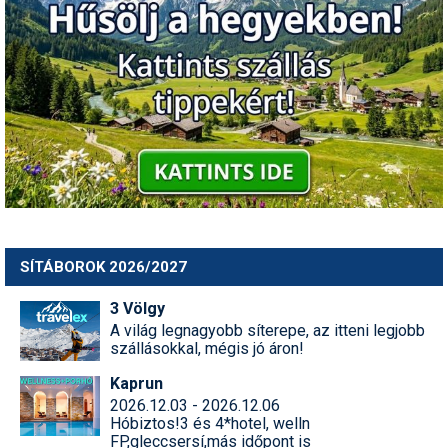
Humor
Hütte
Ingatlan
Interjúk
Játékok
Kerékpár
Korcsolya
SÍTÁBOROK 2026/2027
Könyvajánló
3 Völgy
A világ legnagyobb síterepe, az itteni legjobb
Magazinok
szállásokkal, mégis jó áron!
Munkavállalás
Kaprun
2026.12.03 - 2026.12.06
Olvasnivaló
Hóbiztos!3 és 4*hotel, welln
FP,gleccsersí,más időpont is