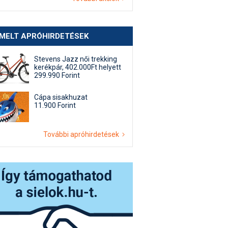
EMELT APRÓHIRDETÉSEK
Stevens Jazz női trekking
kerékpár, 402.000Ft helyett
299.990 Forint
Cápa sisakhuzat
11.900 Forint
További apróhirdetések