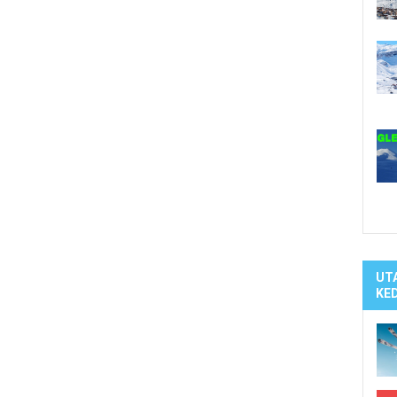
Síelé
Mind
A ho
Köte
UT
KE