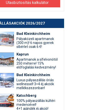
Utasbiztosítás kalkulátor
ÁLLÁSAKCIÓK 2026/2027
Bad Kleinkirchheim
Pályaközeli apartmanok
(300 m)! 6 napos gyerek
síbérlet csak 6 €!
Kaprun
Apartmanok a sífelvonótól
250 méterre! 15%
előfoglalási kedvezmény!
Bad Kleinkirchheim
Luxus pályaszállás óriás
wellnessel! 3=4 éj akciók
mellékszezonban!
Katschberg
100% pályaszállás kültéri
medencével!
4+1 ajándék éj akció!