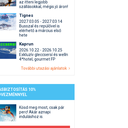
st kiegészítő sportok: bringa, szörf, stb.
Akciók
Új termékek
az itteni legjobb
szállásokkal, mégis jó áron!
en egyéb síeléshez kapcsolódó téma
Termékkereső
Tignes
nlappal kapcsolatos kérdések és válaszok
2027.03.05 - 2027.03.14
tlen beszélgetések
Busszal és repülővel is
elérhető a március első
hete
Kaprun
2026.10.22 - 2026.10.25
Exkluzív gleccsersí és welln
4*hotel, gourmet FP
További utazási ajánlatok
ASBIZTOSÍTÁS 10%
DVEZMÉNNYEL
Kösd meg most, csak pár
perc! Akár aznapi
induláshoz is.