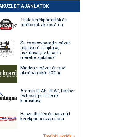
AKÜZLET AJÁNLATOK
Thule kerékpártartók és
tetőboxok akciós áron
Sí- és snowboard ruházat
teljeskörű felújítása,
tisztítása, javítása és
méretre alakítása!
Minden ruházat és cipő
akcióban akár 50%-ig
Atomic, ELAN, HEAD, Fischer
és Rossignol sílécek
kiárusítása
Használt síléc és használt
kerékpár beszámítása
További akciók