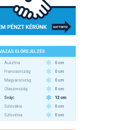
VAZÁS ELŐREJELZÉS
0 cm
Ausztria
0 cm
Franciaország
0 cm
Magyarország
0 cm
Olaszország
12 cm
Svájc
0 cm
Szlovákia
0 cm
Szlovénia