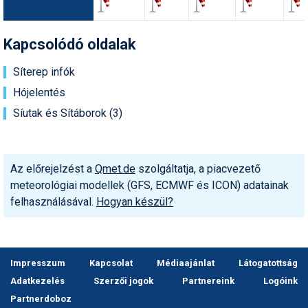
Síruházat
Síszerviz
Kapcsolódó oldalak
Sítechnika
Síterep infók
Síugrás
Hójelentés
Síutak és Sítáborok (3)
Snowboard
Snowboardfelszerelés
Sportorvos
Az előrejelzést a
Qmet.de
szolgáltatja, a piacvezető
meteorológiai modellek (GFS, ECMWF és ICON) adatainak
Szakértők
felhasználásával.
Hogyan készül?
Szánkó
Szótárak
Impresszum
Kapcsolat
Médiaajánlat
Látogatottság
Telemark
Adatkezelés
Szerzői jogok
Partnereink
Logóink
Partnerdoboz
Téli sportok