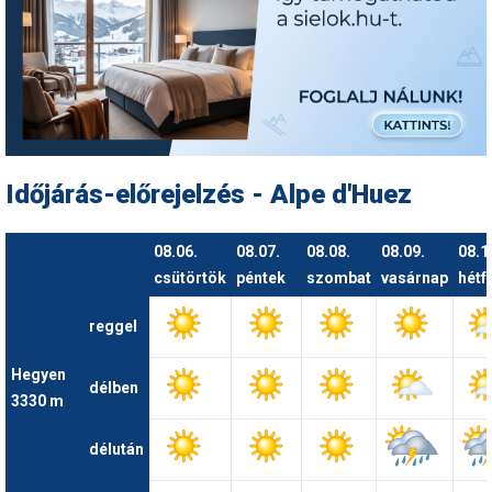
Humor
Hütte
Ingatlan
Interjúk
Időjárás-előrejelzés - Alpe d'Huez
Játékok
Kerékpár
08.06.
08.07.
08.08.
08.09.
08.1
csütörtök
péntek
szombat
vasárnap
hétf
Korcsolya
reggel
Könyvajánló
Magazinok
Hegyen
délben
3330 m
Munkavállalás
délután
Olvasnivaló