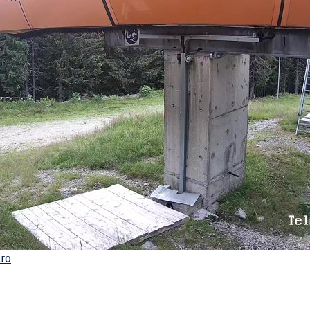
Síelé
Mind
A ho
Köte
.ro