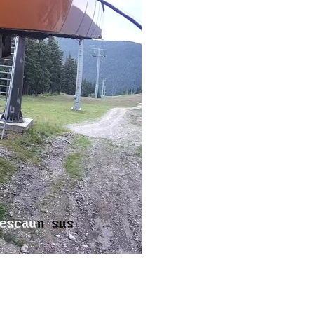
st kiegészítő sportok: bringa, szörf, stb.
Akciók
Új termékek
en egyéb síeléshez kapcsolódó téma
Termékkereső
nlappal kapcsolatos kérdések és válaszok
tlen beszélgetések