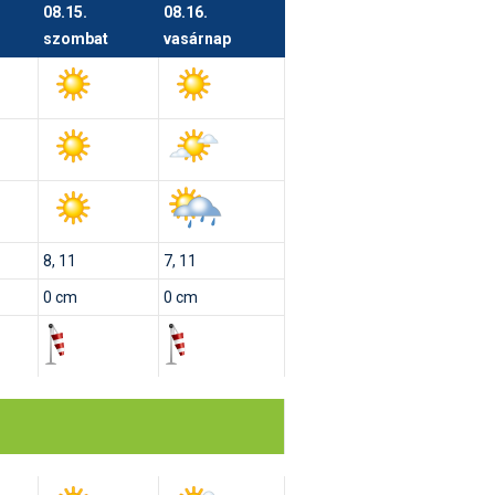
08.15.
08.16.
szombat
vasárnap
8, 11
7, 11
0 cm
0 cm