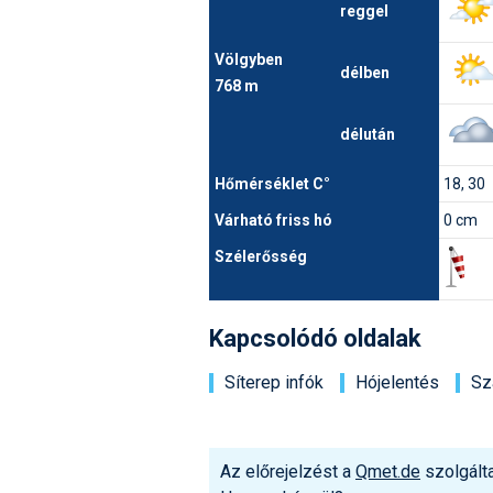
reggel
Völgyben
délben
768 m
délután
Hőmérséklet C°
18, 30
Várható friss hó
0 cm
Szélerősség
Kapcsolódó oldalak
Síterep infók
Hójelentés
Sz
Az előrejelzést a
Qmet.de
szolgálta