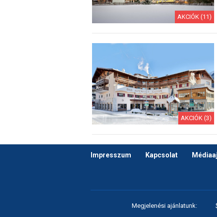
AKCIÓK (11)
AKCIÓK (3)
Impresszum
Kapcsolat
Médiaaj
Megjelenési ajánlatunk: