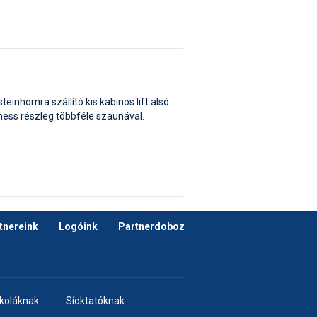
inhornra szállító kis kabinos lift alsó
ness részleg többféle szaunával.
tnereink
Logóink
Partnerdoboz
skoláknak
Síoktatóknak