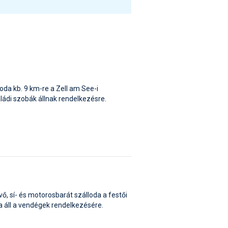
oda kb. 9 km-re a Zell am See-i
saládi szobák állnak rendelkezésre.
ő, sí- és motorosbarát szálloda a festői
a áll a vendégek rendelkezésére.