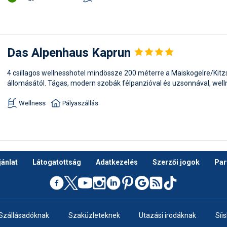
Das Alpenhaus
Kaprun
4 csillagos wellnesshotel mindössze 200 méterre a Maiskogelre/Kitzste
állomásától. Tágas, modern szobák félpanzióval és uzsonnával, well
Wellness
Pályaszállás
ánlat
Látogatottság
Adatkezelés
Szerzői jogok
Par
Szállásadóknak
Szaküzleteknek
Utazási irodáknak
Síi