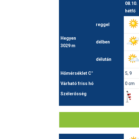
08.10.
hétfő
reggel
Hegyen
délben
3029 m
délután
Hőmérséklet C°
5, 9
Várható friss hó
0 cm
Szélerősség