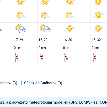
17, 29
16, 29
16, 30
15, 32
0 cm
0 cm
0 cm
0 cm
állások (3)
Síutak és Sítáborok (9)
tja, a piacvezető meteorológiai modellek (GFS, ECMWF és ICON)