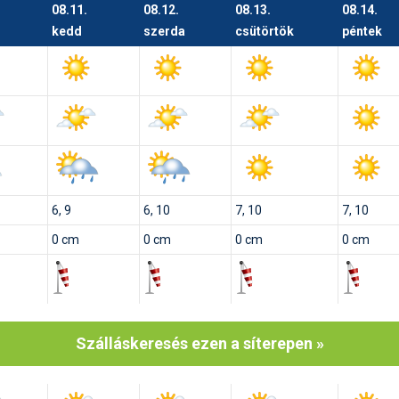
08.11.
08.12.
08.13.
08.14.
kedd
szerda
csütörtök
péntek
6, 9
6, 10
7, 10
7, 10
0 cm
0 cm
0 cm
0 cm
Szálláskeresés ezen a síterepen »