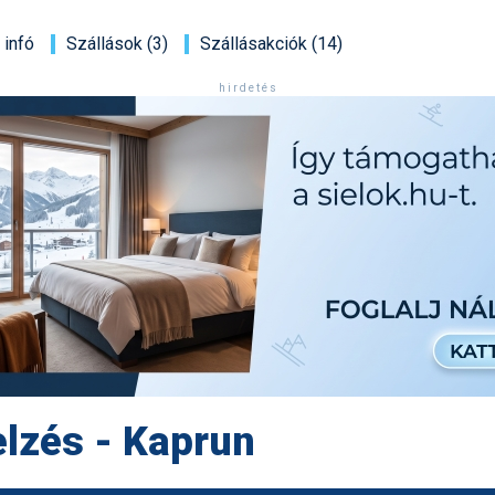
 infó
Szállások (3)
Szállásakciók (14)
h i r d e t é s
elzés - Kaprun