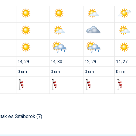
14, 29
14, 30
12, 29
14, 27
0 cm
0 cm
0 cm
0 cm
utak és Sítáborok (7)