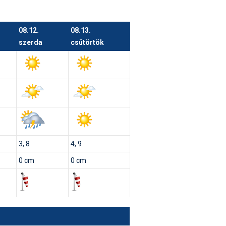
08.12.
08.13.
szerda
csütörtök
3, 8
4, 9
0 cm
0 cm