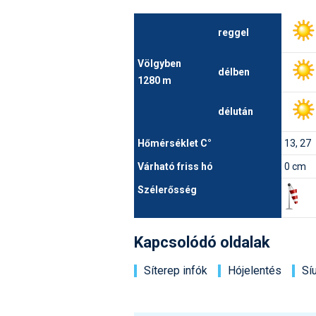
reggel
Völgyben
délben
1280 m
délután
Hőmérséklet C°
13, 27
Várható friss hó
0 cm
Szélerősség
Kapcsolódó oldalak
Síterep infók
Hójelentés
Sí