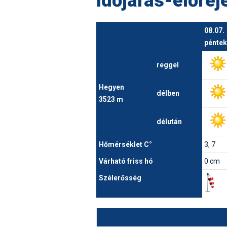
Időjárás-előrej
08.07.
péntek
reggel
Hegyen
délben
3523 m
délután
Hőmérséklet C°
3, 7
Várható friss hó
0 cm
Szélerősség