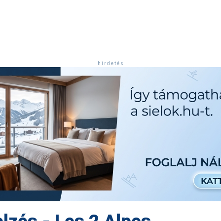
h i r d e t é s