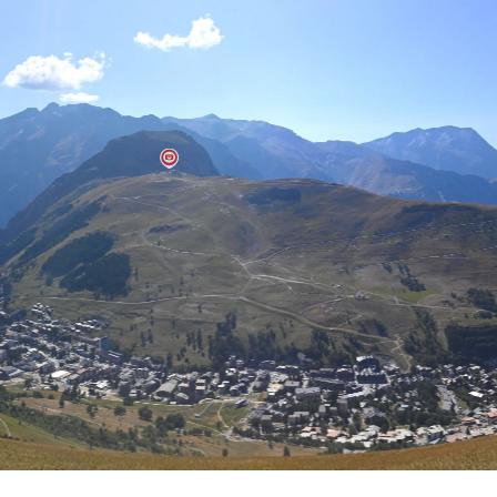
Síelé
Mind
A ho
Köte