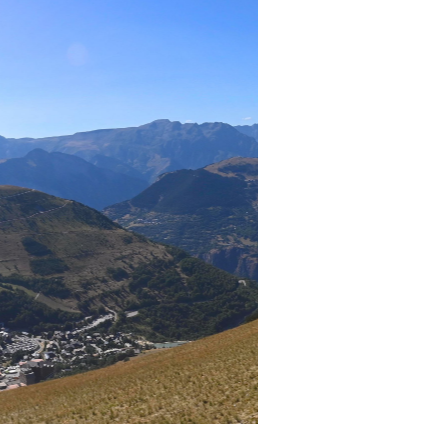
st kiegészítő sportok: bringa, szörf, stb.
Akciók
Új termékek
en egyéb síeléshez kapcsolódó téma
Termékkereső
nlappal kapcsolatos kérdések és válaszok
tlen beszélgetések