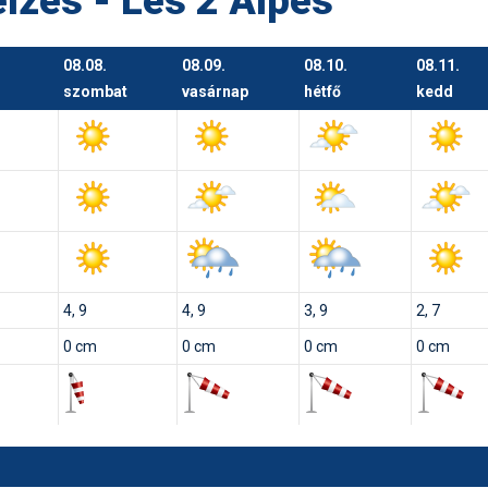
elzés - Les 2 Alpes
08.08.
08.09.
08.10.
08.11.
szombat
vasárnap
hétfő
kedd
4, 9
4, 9
3, 9
2, 7
0 cm
0 cm
0 cm
0 cm