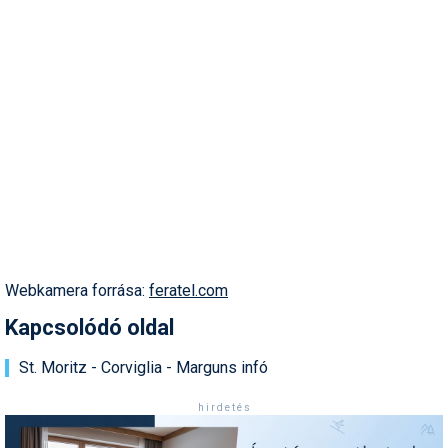
Termékajánló
Történelem
Túrasí
Utasbiztosítás
Utazási tippek
Védőfelszerelés
Wellness
Webkamera forrása:
feratel.com
Kapcsolódó oldal
St. Moritz - Corviglia - Marguns infó
h i r d e t é s