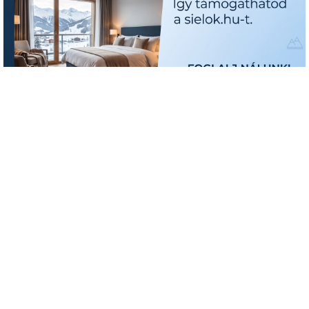
Időjárás-előrejelzés - St. Moritz
08.06.
08.07.
08.08.
08.09.
08.1
csütörtök
péntek
szombat
vasárnap
hétf
reggel
Hegyen
délben
3057 m
délután