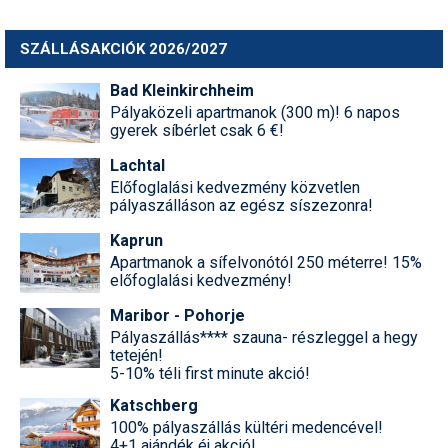
SZÁLLÁSAKCIÓK 2026/2027
Bad Kleinkirchheim
Pályaközeli apartmanok (300 m)! 6 napos
gyerek síbérlet csak 6 €!
Lachtal
Előfoglalási kedvezmény közvetlen
pályaszálláson az egész síszezonra!
Kaprun
Apartmanok a sífelvonótól 250 méterre! 15%
előfoglalási kedvezmény!
Maribor - Pohorje
Pályaszállás**** szauna- részleggel a hegy
tetején!
5-10% téli first minute akció!
Katschberg
100% pályaszállás kültéri medencével!
4+1 ajándék éj akció!