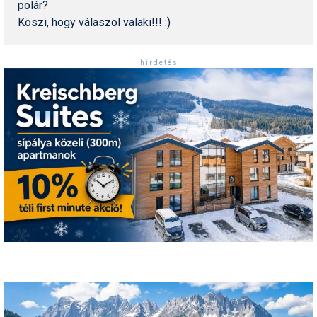
polár?
Pályázatok
Köszi, hogy válaszol valaki!!! :)
Portálinfo
h i r d e t é s
Rajzok
Síbérletárak
Síbörze
Sícipő
Sífelszerelés
Sífutás
Síléc
Símánia
Síoktatás