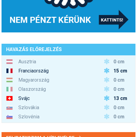
HAVAZÁS ELŐREJELZÉS
0 cm
Ausztria
15 cm
Franciaország
0 cm
Magyarország
0 cm
Olaszország
13 cm
Svájc
0 cm
Szlovákia
0 cm
Szlovénia