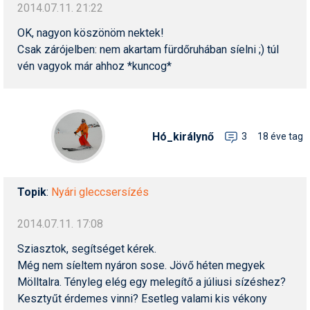
2014.07.11. 21:22
Humor
OK, nagyon köszönöm nektek!
Hütte
Csak zárójelben: nem akartam fürdőruhában síelni ;) túl
vén vagyok már ahhoz *kuncog*
Ingatlan
Interjúk
Játékok
Hó_királynő
3
18 éve tag
Kerékpár
Korcsolya
Topik
:
Nyári gleccsersízés
Könyvajánló
2014.07.11. 17:08
Magazinok
Sziasztok, segítséget kérek.
Munkavállalás
Még nem síeltem nyáron sose. Jövő héten megyek
Mölltalra. Tényleg elég egy melegítő a júliusi sízéshez?
Olvasnivaló
Kesztyűt érdemes vinni? Esetleg valami kis vékony