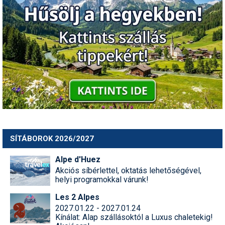
Síruházat
Síszerviz
Sítechnika
Síugrás
Snowboard
Snowboardfelszerelés
Sportorvos
SÍTÁBOROK 2026/2027
Szakértők
Alpe d'Huez
Szánkó
Akciós síbérlettel, oktatás lehetőségével,
helyi programokkal várunk!
Szótárak
Les 2 Alpes
Telemark
2027.01.22 - 2027.01.24
Kínálat: Alap szállásoktól a Luxus chaletekig!
Téli sportok