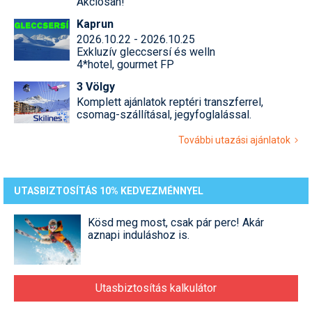
Akciósan!
Kaprun
Termékajánló
2026.10.22 - 2026.10.25
Exkluzív gleccsersí és welln
Történelem
4*hotel, gourmet FP
Túrasí
3 Völgy
Komplett ajánlatok reptéri transzferrel,
Utasbiztosítás
csomag-szállításal, jegyfoglalással.
Utazási tippek
További utazási ajánlatok
Védőfelszerelés
UTASBIZTOSÍTÁS 10% KEDVEZMÉNNYEL
Wellness
Kösd meg most, csak pár perc! Akár
aznapi induláshoz is.
Utasbiztosítás kalkulátor