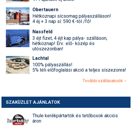
Obertauern
Hétköznapi sícsomag pályaszálláson!
4 éj + 3 nap sí: 590 €-tól /fő!
Nassfeld
3 éjt fizet, 4 éjt kap pálya- szálláson,
hétköznap! Érv.: elő- közép és
utószezonban!
Lachtal
100% pályaszállás!
5% téli előfoglalási akció a teljes síszezonra!
További szállásakciók
SZAKÜZLET AJÁNLATOK
Thule kerékpártartók és tetőboxok akciós
áron