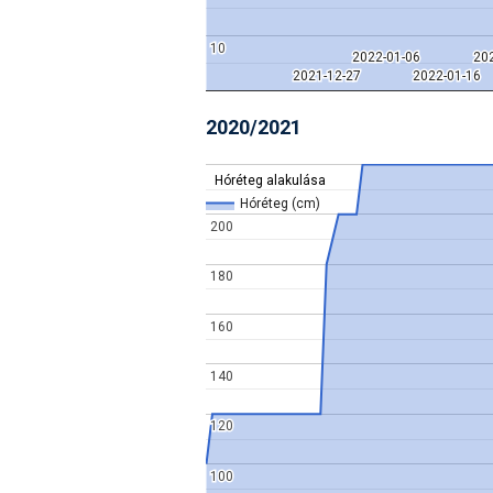
10
10
2022-01-06
2022-01-06
20
20
2021-12-27
2021-12-27
2022-01-16
2022-01-16
2020/2021
Hóréteg alakulása
Hóréteg alakulása
Hóréteg (cm)
Hóréteg (cm)
200
200
180
180
160
160
140
140
120
120
100
100