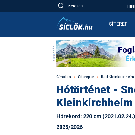
Keresés
Híre
Ch
Bú
SÍTEREP
Pr
Síterepkere
Új
Élménybesz
Ny
Síbérletárak
A
Terepcsopo
Hó
Toplista
Kr
Időjárás előr
Címoldal
Síterepek
Bad Kleinkirchheim
Kr
Havazás előr
Hótörténet - Sn
M
Webkamerá
Kleinkirchheim
Fotók
Pályaszállá
Hórekord: 220 cm (2021.02.24.
2025/2026