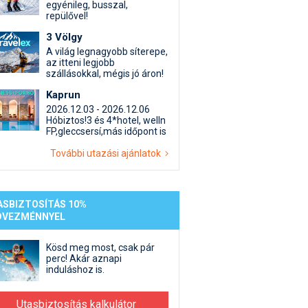
st kiegészítő sportok: bringa, szörf, stb.
Akciók
Új termékek
egyénileg, busszal,
repülővel!
en egyéb síeléshez kapcsolódó téma
Termékkereső
3 Völgy
nlappal kapcsolatos kérdések és válaszok
A világ legnagyobb síterepe,
tlen beszélgetések
az itteni legjobb
szállásokkal, mégis jó áron!
Kaprun
2026.12.03 - 2026.12.06
Hóbiztos!3 és 4*hotel, welln
FP,gleccsersí,más időpont is
További utazási ajánlatok
ASBIZTOSÍTÁS 10%
DVEZMÉNNYEL
Kösd meg most, csak pár
perc! Akár aznapi
induláshoz is.
Utasbiztosítás kalkulátor