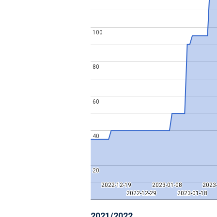
100
100
80
80
60
60
40
40
20
20
2022-12-19
2022-12-19
2023-01-08
2023-01-08
2023
2023
2022-12-29
2022-12-29
2023-01-18
2023-01-18
2021/2022