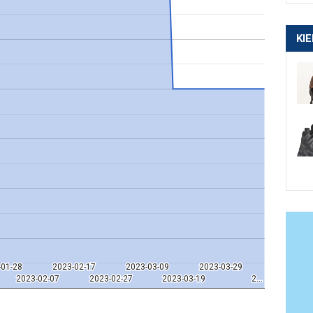
KI
-01-28
-01-28
2023-02-17
2023-02-17
2023-03-09
2023-03-09
2023-03-29
2023-03-29
2023-02-07
2023-02-07
2023-02-27
2023-02-27
2023-03-19
2023-03-19
2…
2…