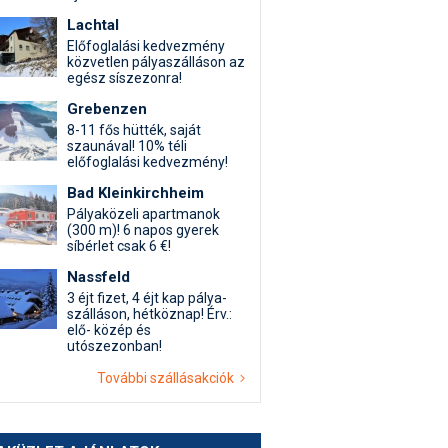
Lachtal
Előfoglalási kedvezmény
közvetlen pályaszálláson az
egész síszezonra!
Grebenzen
8-11 fős hütték, saját
szaunával! 10% téli
előfoglalási kedvezmény!
Bad Kleinkirchheim
Pályaközeli apartmanok
(300 m)! 6 napos gyerek
síbérlet csak 6 €!
Nassfeld
3 éjt fizet, 4 éjt kap pálya-
szálláson, hétköznap! Érv.:
elő- közép és
utószezonban!
További szállásakciók