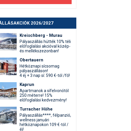
ÁLLÁSAKCIÓK 2026/2027
Kreischberg - Murau
Pályaszállás hütték 10% téli
előfoglalási akcióval közép-
és mellékszezonban!
Obertauern
Hétköznapi sícsomag
pályaszálláson!
4 éj + 3 nap sí: 590 €-tól /fő!
Kaprun
Apartmanok a sífelvonótól
250 méterre! 15%
előfoglalási kedvezmény!
Turracher Höhe
Pályaszállás****, félpanzió,
wellness januári
hétköznapokon 109 €-tól /
éj!