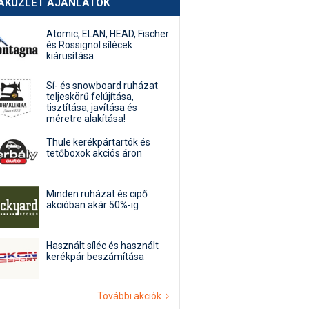
AKÜZLET AJÁNLATOK
Atomic, ELAN, HEAD, Fischer
és Rossignol sílécek
kiárusítása
Sí- és snowboard ruházat
teljeskörű felújítása,
tisztítása, javítása és
méretre alakítása!
Thule kerékpártartók és
tetőboxok akciós áron
Minden ruházat és cipő
akcióban akár 50%-ig
Használt síléc és használt
kerékpár beszámítása
További akciók