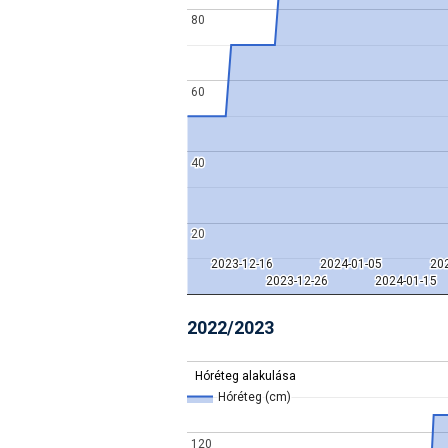
80
80
60
60
40
40
20
20
2023-12-16
2023-12-16
2024-01-05
2024-01-05
20
20
2023-12-26
2023-12-26
2024-01-15
2024-01-15
2022/2023
Hóréteg alakulása
Hóréteg alakulása
Hóréteg (cm)
Hóréteg (cm)
120
120