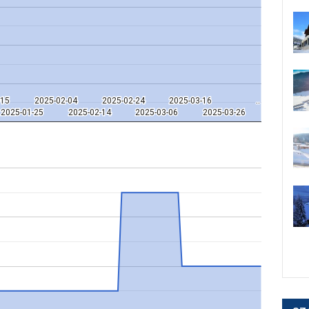
-15
-15
2025-02-04
2025-02-04
2025-02-24
2025-02-24
2025-03-16
2025-03-16
..
..
2025-01-25
2025-01-25
2025-02-14
2025-02-14
2025-03-06
2025-03-06
2025-03-26
2025-03-26