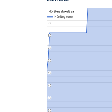
Hóréteg alakulása
Hóréteg alakulása
Hóréteg (cm)
Hóréteg (cm)
90
90
80
80
70
70
60
60
50
50
40
40
30
30
20
20