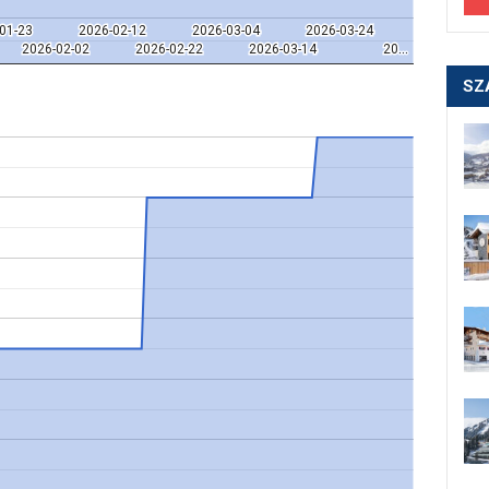
01-23
01-23
2026-02-12
2026-02-12
2026-03-04
2026-03-04
2026-03-24
2026-03-24
2026-02-02
2026-02-02
2026-02-22
2026-02-22
2026-03-14
2026-03-14
20…
20…
SZ