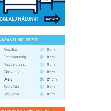
VAZÁS ELŐREJELZÉS
0 cm
Ausztria
0 cm
Franciaország
0 cm
Magyarország
0 cm
Olaszország
21 cm
Svájc
0 cm
Szlovákia
0 cm
Szlovénia