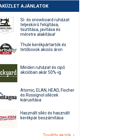
AKÜZLET AJÁNLATOK
Sí- és snowboard ruházat
teljeskörű felújítása,
tisztítása, javítása és
méretre alakítása!
Thule kerékpártartók és
tetőboxok akciós áron
Minden ruházat és cipő
akcióban akár 50%-ig
Atomic, ELAN, HEAD, Fischer
és Rossignol sílécek
kiárusítása
Használt síléc és használt
kerékpár beszámítása
További akciók