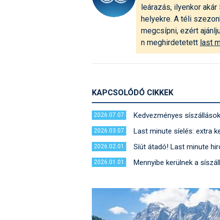
leárazás, ilyenkor ak
helyekre. A téli szezo
megcsípni, ezért ajánlj
n meghirdetetett
last m
KAPCSOLÓDÓ CIKKEK
Kedvezményes síszállásoka
2026.07.07.
Last minute síelés: extra
2026.03.07.
Síút átadó! Last minute hi
2026.02.01.
Mennyibe kerülnek a síszá
2026.01.01.