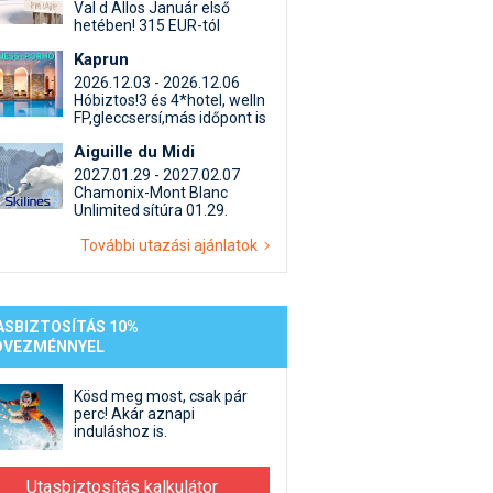
st kiegészítő sportok: bringa, szörf, stb.
Akciók
Új termékek
Val d Allos Január első
hetében! 315 EUR-tól
en egyéb síeléshez kapcsolódó téma
Termékkereső
Kaprun
nlappal kapcsolatos kérdések és válaszok
2026.12.03 - 2026.12.06
tlen beszélgetések
Hóbiztos!3 és 4*hotel, welln
FP,gleccsersí,más időpont is
Aiguille du Midi
2027.01.29 - 2027.02.07
Chamonix-Mont Blanc
Unlimited sítúra 01.29.
További utazási ajánlatok
ASBIZTOSÍTÁS 10%
DVEZMÉNNYEL
Kösd meg most, csak pár
perc! Akár aznapi
induláshoz is.
Utasbiztosítás kalkulátor