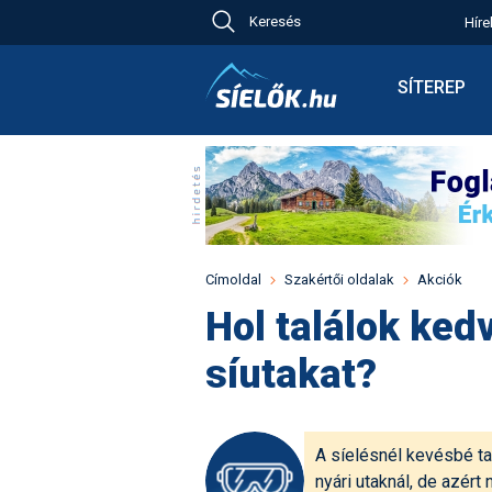
Keresés
Híre
Ch
Bú
SÍTEREP
Pr
Síterepkere
Új
Élménybesz
Ny
Síbérletárak
A
Terepcsopo
Hó
Toplista
Kr
Időjárás előr
Címoldal
Szakértői oldalak
Akciók
Kr
Havazás előr
Hol találok ked
M
Webkamerá
síutakat?
Fotók
Pályaszállá
A síelésnél kevésbé tal
nyári utaknál, de azér