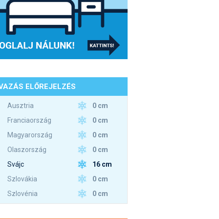
VAZÁS ELŐREJELZÉS
0 cm
Ausztria
0 cm
Franciaország
0 cm
Magyarország
0 cm
Olaszország
16 cm
Svájc
0 cm
Szlovákia
0 cm
Szlovénia