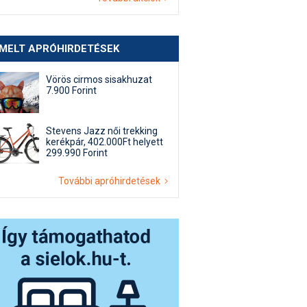
EMELT APRÓHIRDETÉSEK
Vörös cirmos sisakhuzat
7.900 Forint
Stevens Jazz női trekking
kerékpár, 402.000Ft helyett
299.990 Forint
További apróhirdetések