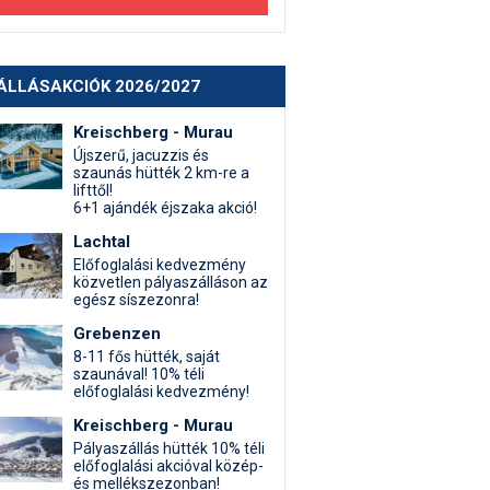
ÁLLÁSAKCIÓK 2026/2027
Kreischberg - Murau
Újszerű, jacuzzis és
szaunás hütték 2 km-re a
lifttől!
6+1 ajándék éjszaka akció!
Lachtal
Előfoglalási kedvezmény
közvetlen pályaszálláson az
egész síszezonra!
Grebenzen
8-11 fős hütték, saját
szaunával! 10% téli
előfoglalási kedvezmény!
Kreischberg - Murau
Pályaszállás hütték 10% téli
előfoglalási akcióval közép-
és mellékszezonban!