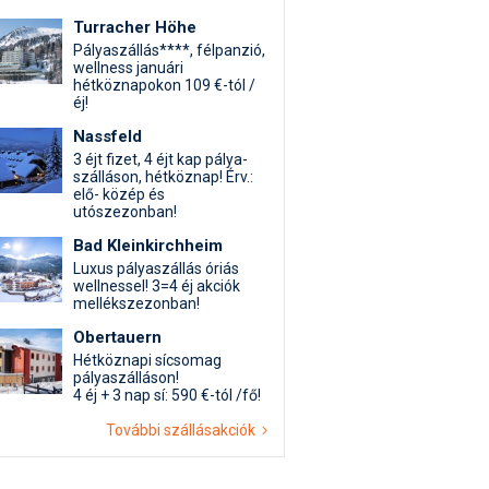
Turracher Höhe
Pályaszállás****, félpanzió,
wellness januári
hétköznapokon 109 €-tól /
éj!
Nassfeld
3 éjt fizet, 4 éjt kap pálya-
szálláson, hétköznap! Érv.:
elő- közép és
utószezonban!
Bad Kleinkirchheim
Luxus pályaszállás óriás
wellnessel! 3=4 éj akciók
mellékszezonban!
Obertauern
Hétköznapi sícsomag
pályaszálláson!
4 éj + 3 nap sí: 590 €-tól /fő!
További szállásakciók