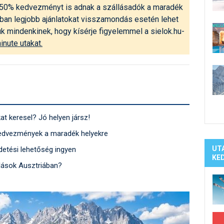
Síelé
ár 50% kedvezményt is adnak a szállásadók a maradék
Mind
nban legjobb ajánlatokat visszamondás esetén lehet
A ho
uk mindenkinek, hogy kísérje figyelemmel a sielok.hu-
inute utakat.
Köte
t keresel? Jó helyen jársz!
 kedvezmények a maradék helyekre
UT
rdetési lehetőség ingyen
KE
llások Ausztriában?