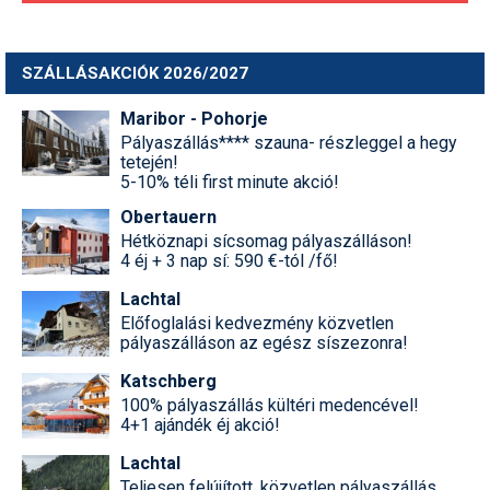
SZÁLLÁSAKCIÓK 2026/2027
Maribor - Pohorje
Pályaszállás**** szauna- részleggel a hegy
tetején!
5-10% téli first minute akció!
Obertauern
Hétköznapi sícsomag pályaszálláson!
4 éj + 3 nap sí: 590 €-tól /fő!
Lachtal
Előfoglalási kedvezmény közvetlen
pályaszálláson az egész síszezonra!
Katschberg
100% pályaszállás kültéri medencével!
4+1 ajándék éj akció!
Lachtal
Teljesen felújított, közvetlen pályaszállás