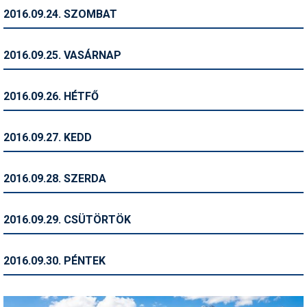
2016.09.24. SZOMBAT
Termékajánló
Történelem
2016.09.25. VASÁRNAP
Túrasí
2016.09.26. HÉTFŐ
Utasbiztosítás
Utazási tippek
2016.09.27. KEDD
Védőfelszerelés
2016.09.28. SZERDA
Wellness
2016.09.29. CSÜTÖRTÖK
2016.09.30. PÉNTEK