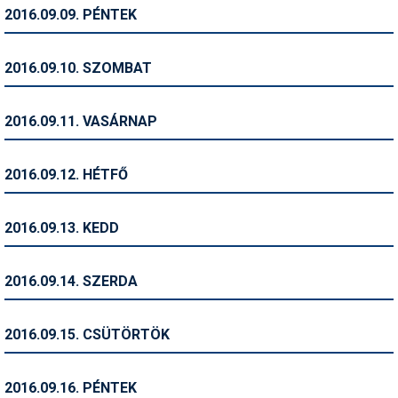
Pályázatok
2016.09.09. PÉNTEK
Portálinfo
2016.09.10. SZOMBAT
Rajzok
Síbérletárak
2016.09.11. VASÁRNAP
Síbörze
2016.09.12. HÉTFŐ
Sícipő
Sífelszerelés
2016.09.13. KEDD
Sífutás
2016.09.14. SZERDA
Síléc
Símánia
2016.09.15. CSÜTÖRTÖK
Síoktatás
2016.09.16. PÉNTEK