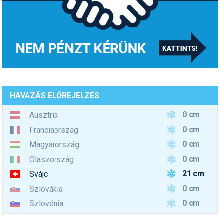
HAVAZÁS ELŐREJELZÉS
0 cm
Ausztria
0 cm
Franciaország
0 cm
Magyarország
0 cm
Olaszország
21 cm
Svájc
0 cm
Szlovákia
0 cm
Szlovénia