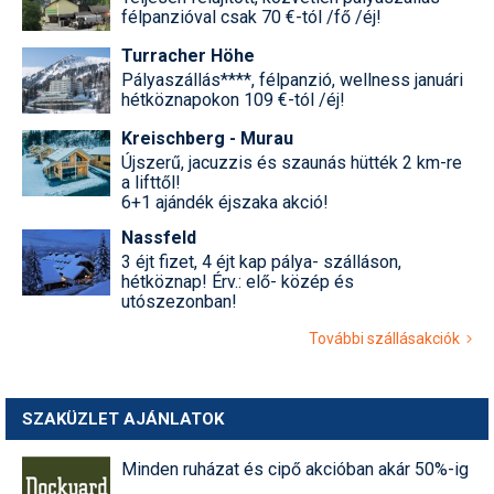
félpanzióval csak 70 €-tól /fő /éj!
Turracher Höhe
Pályaszállás****, félpanzió, wellness januári
hétköznapokon 109 €-tól /éj!
Kreischberg - Murau
Újszerű, jacuzzis és szaunás hütték 2 km-re
a lifttől!
6+1 ajándék éjszaka akció!
Nassfeld
3 éjt fizet, 4 éjt kap pálya- szálláson,
hétköznap! Érv.: elő- közép és
utószezonban!
További szállásakciók
SZAKÜZLET AJÁNLATOK
Minden ruházat és cipő akcióban akár 50%-ig