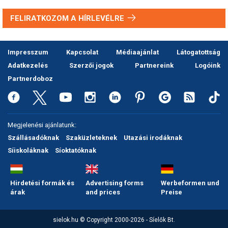
FELIRATKOZOM A HÍRLEVÉLRE
Impresszum
Kapcsolat
Médiaajánlat
Látogatottság
Adatkezelés
Szerzői jogok
Partnereink
Logóink
Partnerdoboz
Megjelenési ajánlatunk:
Szállásadóknak
Szaküzleteknek
Utazási irodáknak
Síiskoláknak
Síoktatóknak
Hirdetési formák és
Advertising forms
Werbeformen und
árak
and prices
Preise
sielok.hu © Copyright 2000-2026 - Síelők Bt.