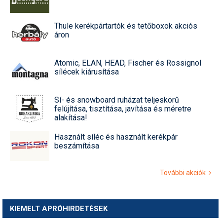
Thule kerékpártartók és tetőboxok akciós
áron
Atomic, ELAN, HEAD, Fischer és Rossignol
sílécek kiárusítása
Sí- és snowboard ruházat teljeskörű
felújítása, tisztítása, javítása és méretre
alakítása!
Használt síléc és használt kerékpár
beszámítása
További akciók
KIEMELT APRÓHIRDETÉSEK