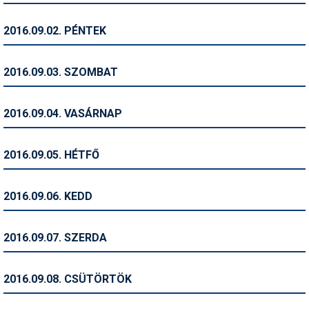
Humor
2016.09.02. PÉNTEK
Hütte
Ingatlan
2016.09.03. SZOMBAT
Interjúk
2016.09.04. VASÁRNAP
Játékok
Kerékpár
2016.09.05. HÉTFŐ
Korcsolya
2016.09.06. KEDD
Könyvajánló
Magazinok
2016.09.07. SZERDA
Munkavállalás
2016.09.08. CSÜTÖRTÖK
Olvasnivaló