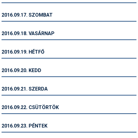
Síruházat
Síszerviz
2016.09.17. SZOMBAT
Sítechnika
2016.09.18. VASÁRNAP
Síugrás
Snowboard
2016.09.19. HÉTFŐ
Snowboardfelszerelés
2016.09.20. KEDD
Sportorvos
Szakértők
2016.09.21. SZERDA
Szánkó
2016.09.22. CSÜTÖRTÖK
Szótárak
Telemark
2016.09.23. PÉNTEK
Téli sportok