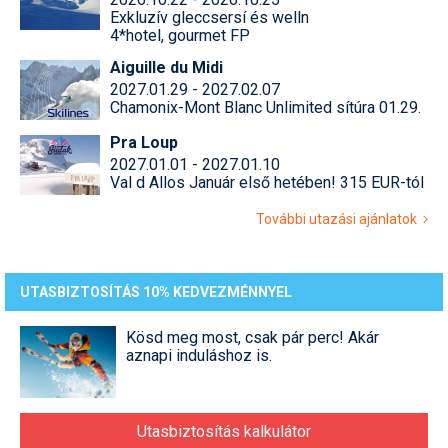
Exkluzív gleccsersí és welln
4*hotel, gourmet FP
Aiguille du Midi
2027.01.29 - 2027.02.07
Chamonix-Mont Blanc Unlimited sítúra 01.29.
Pra Loup
2027.01.01 - 2027.01.10
Val d Allos Január első hetében! 315 EUR-tól
További utazási ajánlatok
UTASBIZTOSÍTÁS 10% KEDVEZMÉNNYEL
Kösd meg most, csak pár perc! Akár
aznapi induláshoz is.
Utasbiztosítás kalkulátor