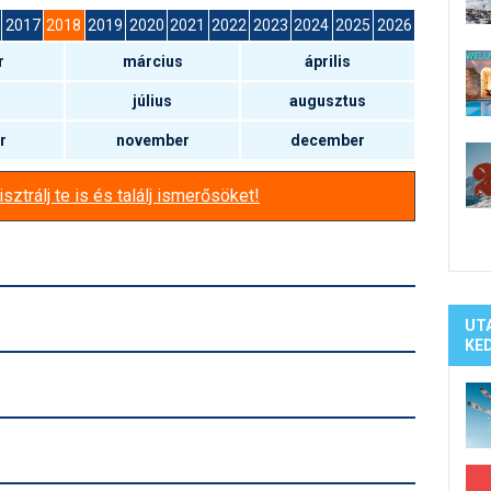
Síelé
2017
2018
2019
2020
2021
2022
2023
2024
2025
2026
Mind
r
március
április
A ho
Köte
július
augusztus
r
november
december
sztrálj te is és találj ismerősöket!
UT
KE