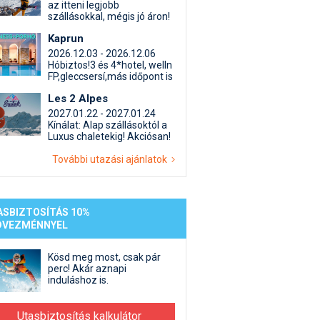
st kiegészítő sportok: bringa, szörf, stb.
Akciók
Új termékek
az itteni legjobb
szállásokkal, mégis jó áron!
en egyéb síeléshez kapcsolódó téma
Termékkereső
Kaprun
nlappal kapcsolatos kérdések és válaszok
2026.12.03 - 2026.12.06
tlen beszélgetések
Hóbiztos!3 és 4*hotel, welln
FP,gleccsersí,más időpont is
Les 2 Alpes
2027.01.22 - 2027.01.24
Kínálat: Alap szállásoktól a
Luxus chaletekig! Akciósan!
További utazási ajánlatok
ASBIZTOSÍTÁS 10%
DVEZMÉNNYEL
Kösd meg most, csak pár
perc! Akár aznapi
induláshoz is.
Utasbiztosítás kalkulátor