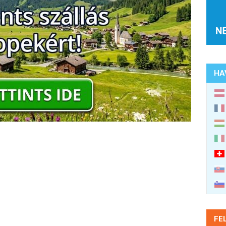
HA
FE