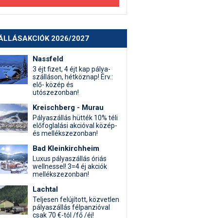
ÁLLÁSAKCIÓK 2026/2027
Nassfeld
3 éjt fizet, 4 éjt kap pálya-
szálláson, hétköznap! Érv.:
elő- közép és
utószezonban!
Kreischberg - Murau
Pályaszállás hütték 10% téli
előfoglalási akcióval közép-
és mellékszezonban!
Bad Kleinkirchheim
Luxus pályaszállás óriás
wellnessel! 3=4 éj akciók
mellékszezonban!
Lachtal
Teljesen felújított, közvetlen
pályaszállás félpanzióval
csak 70 €-tól /fő /éj!