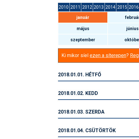
2010
2011
2012
2013
2014
2015
2016
január
februá
május
június
szeptember
októbe
Ki mikor síel
ezen a síterepen
?
Regi
2018.01.01. HÉTFŐ
2018.01.02. KEDD
2018.01.03. SZERDA
2018.01.04. CSÜTÖRTÖK