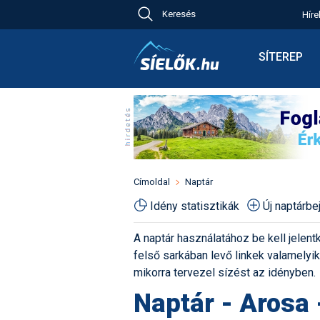
Keresés
Híre
Ch
Bú
SÍTEREP
Pr
Síterepkere
Új
Élménybesz
Ny
Síbérletárak
A
Terepcsopo
Hó
Toplista
Kr
Időjárás előr
Címoldal
Naptár
Kr
Havazás előr
Idény statisztikák
Új naptárb
M
Webkamerá
A naptár használatához be kell jelentk
Fotók
felső sarkában levő linkek valamelyiké
Pályaszállá
mikorra tervezel sízést az idényben.
Naptár - Arosa