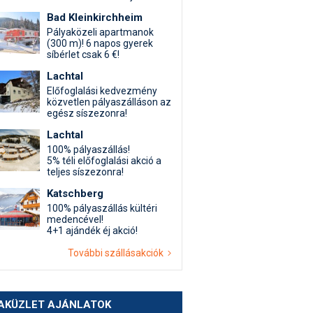
Bad Kleinkirchheim
Pályaközeli apartmanok
(300 m)! 6 napos gyerek
síbérlet csak 6 €!
Lachtal
Előfoglalási kedvezmény
közvetlen pályaszálláson az
egész síszezonra!
Lachtal
100% pályaszállás!
5% téli előfoglalási akció a
teljes síszezonra!
Katschberg
100% pályaszállás kültéri
medencével!
4+1 ajándék éj akció!
További szállásakciók
AKÜZLET AJÁNLATOK