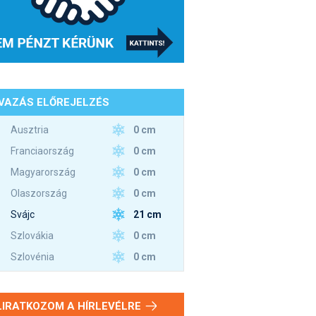
VAZÁS ELŐREJELZÉS
0 cm
Ausztria
0 cm
Franciaország
0 cm
Magyarország
0 cm
Olaszország
21 cm
Svájc
0 cm
Szlovákia
0 cm
Szlovénia
LIRATKOZOM A HÍRLEVÉLRE